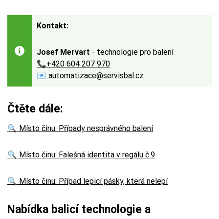
Kontakt:
Josef Mervart
- technologie pro balení
📞+420 604 207 970
📧 automatizace@servisbal.cz
Čtěte dále:
🔍 Místo činu: Případy nesprávného balení
🔍
Místo činu: Falešná identita v regálu č.9
🔍
Místo činu: Případ lepicí pásky, která nelepí
Nabídka balicí technologie a