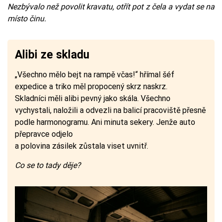
Nezbývalo než povolit kravatu, otřít pot z čela a vydat se na
místo činu.
Alibi ze skladu
„Všechno mělo bejt na rampě včas!“ hřímal šéf
expedice a triko měl propocený skrz naskrz.
Skladníci měli alibi pevný jako skála. Všechno
vychystali, naložili a odvezli na balicí pracoviště přesně
podle harmonogramu. Ani minuta sekery. Jenže auto
přepravce odjelo
a polovina zásilek zůstala viset uvnitř.
Co se to tady děje?