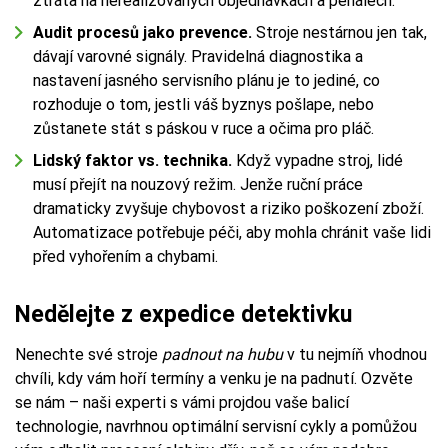
ztráta na nerealizovaných objednávkách a penálech.
Audit procesů jako prevence.
Stroje nestárnou jen tak,
dávají varovné signály. Pravidelná diagnostika a
nastavení jasného servisního plánu je to jediné, co
rozhoduje o tom, jestli váš byznys pošlape, nebo
zůstanete stát s páskou v ruce a očima pro pláč.
Lidský faktor vs. technika.
Když vypadne stroj, lidé
musí přejít na nouzový režim. Jenže ruční práce
dramaticky zvyšuje chybovost a riziko poškození zboží.
Automatizace potřebuje péči, aby mohla chránit vaše lidi
před vyhořením a chybami.
Nedělejte z expedice detektivku
Nenechte své stroje
padnout na hubu
v tu nejmíň vhodnou
chvíli, kdy vám hoří termíny a venku je na padnutí. Ozvěte
se nám – naši experti s vámi projdou vaše balicí
technologie, navrhnou optimální servisní cykly a pomůžou