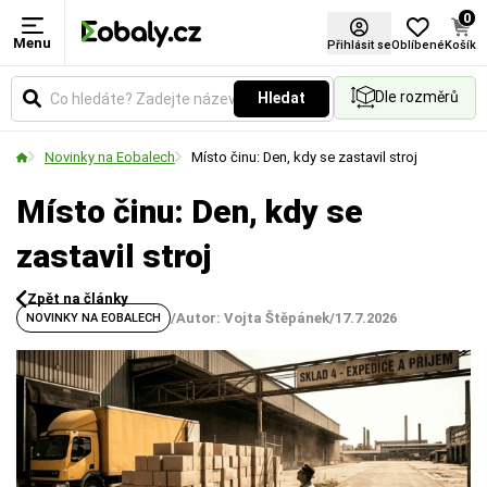
0
Menu
Přihlásit se
Oblíbené
Košík
Dle rozměrů
Hledat
Novinky na Eobalech
Místo činu: Den, kdy se zastavil stroj
Místo činu: Den, kdy se
zastavil stroj
Zpět na články
/
Autor: Vojta Štěpánek
/
17.7.2026
NOVINKY NA EOBALECH