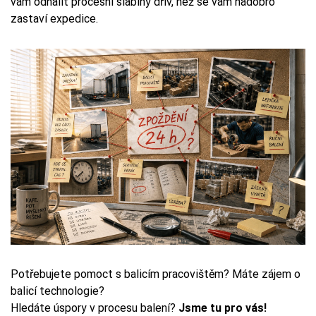
vám odhalit procesní slabiny dřív, než se vám nadobro
zastaví expedice.
Potřebujete pomoct s balicím pracovištěm? Máte zájem o
balicí technologie?
Hledáte úspory v procesu balení?
Jsme tu pro vás!