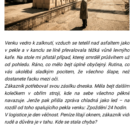
Venku vedro k zalknutí, vzduch se tetelil nad asfaltem jako
v pekle a v kanclu se líně převalovala těžká vůně levnýho
kafe. Na stole mi přistál případ, kterej smrděl průšvihem už
od pohledu. Ráno, co mělo bejt úplně obyčejný. Rutina, co
vás ukolébá sladkým pocitem, že všechno šlape, než
dostanete facku mezi oči.
Zákazník potřeboval svou zásilku dneska. Měla bejt dalším
kolečkem v obřím stroji, kde na sebe všechno pěkně
navazuje. Jenže pak přišla zpráva chladná jako led – na
rozdíl od toho spalujícího pekla venku: Zpoždění 24 hodin.
V logistice je den věčnost. Peníze lítají oknem, zákazník vidí
rudě a důvěra je v tahu. Kde se stala chyba?