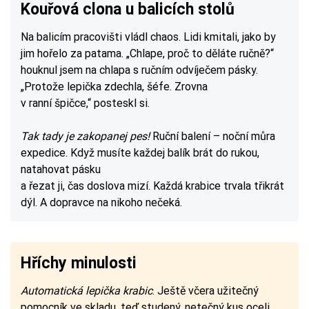
Kouřová clona u balicích stolů
Na balicím pracovišti vládl chaos. Lidi kmitali, jako by
jim hořelo za patama. „Chlape, proč to děláte ručně?“
houknul jsem na chlapa s ručním odvíječem pásky.
„Protože lepička zdechla, šéfe. Zrovna
v ranní špičce,“ posteskl si.
Tak tady je zakopanej pes!
Ruční balení – noční můra
expedice. Když musíte každej balík brát do rukou,
natahovat pásku
a řezat ji, čas doslova mizí. Každá krabice trvala třikrát
dýl. A dopravce na nikoho nečeká.
Hříchy minulosti
Automatická lepička krabic
. Ještě včera užitečný
pomocník ve skladu, teď studený, netečný kus oceli.