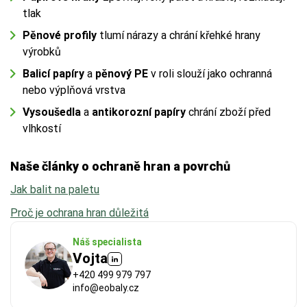
tlak
Pěnové profily
tlumí nárazy a chrání křehké hrany
výrobků
Balicí papíry
a
pěnový PE
v roli slouží jako ochranná
nebo výplňová vrstva
Vysoušedla
a
antikorozní papíry
chrání zboží před
vlhkostí
Naše články o ochraně hran a povrchů
Jak balit na paletu
Proč je ochrana hran důležitá
Náš specialista
Vojta
+420 499 979 797
info@eobaly.cz