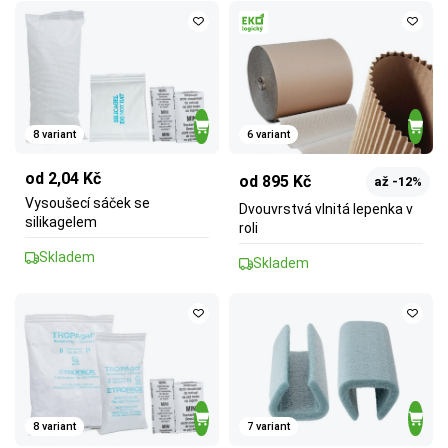
8 variant
6 variant
od 2,04 Kč
od 895 Kč
až -12%
Vysoušecí sáček se
Dvouvrstvá vlnitá lepenka v
silikagelem
roli
Skladem
Skladem
8 variant
7 variant