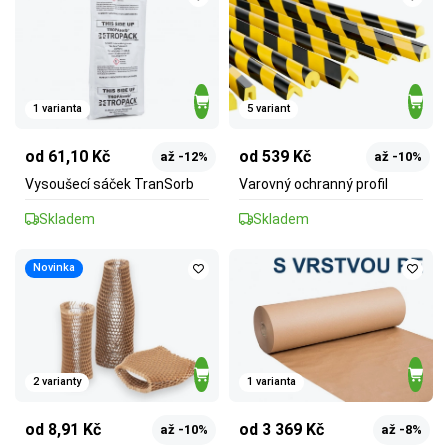
1 varianta
5 variant
od 61,10 Kč
od 539 Kč
až -12%
až -10%
Vysoušecí sáček TranSorb
Varovný ochranný profil
Skladem
Skladem
Novinka
2 varianty
1 varianta
od 8,91 Kč
od 3 369 Kč
až -10%
až -8%