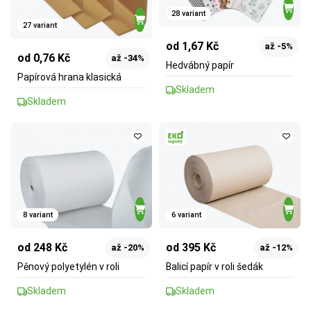
28 variant
27 variant
od 1,67 Kč
až -5%
od 0,76 Kč
až -34%
Hedvábný papír
Papírová hrana klasická
Skladem
Skladem
8 variant
6 variant
od 248 Kč
od 395 Kč
až -20%
až -12%
Pěnový polyetylén v roli
Balicí papír v roli šedák
Skladem
Skladem