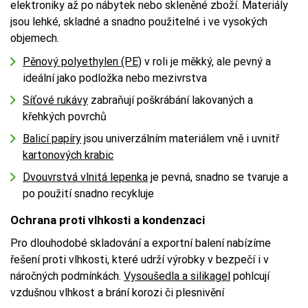
elektroniky až po nábytek nebo skleněné zboží. Materiály
jsou lehké, skladné a snadno použitelné i ve vysokých
objemech.
Pěnový polyethylen (PE)
v roli je měkký, ale pevný a
ideální jako podložka nebo mezivrstva
Síťové rukávy
zabraňují poškrábání lakovaných a
křehkých povrchů
Balicí papíry
jsou univerzálním materiálem vně i uvnitř
kartonových krabic
Dvouvrstvá vlnitá lepenka
je pevná, snadno se tvaruje a
po použití snadno recykluje
Ochrana proti vlhkosti a kondenzaci
Pro dlouhodobé skladování a exportní balení nabízíme
řešení proti vlhkosti, které udrží výrobky v bezpečí i v
náročných podmínkách.
Vysoušedla a silikagel
pohlcují
vzdušnou vlhkost a brání korozi či plesnivění