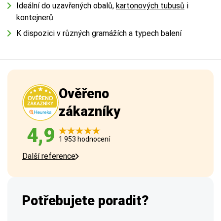
Ideální do uzavřených obalů,
kartonových tubusů
i
kontejnerů
K dispozici v různých gramážích a typech balení
Ověřeno
zákazníky
4,9
1 953 hodnocení
Další reference
Potřebujete poradit?