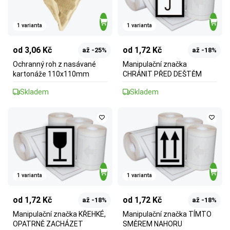
1 varianta
1 varianta
od 3,06 Kč
od 1,72 Kč
až -25%
až -18%
Ochranný roh z nasávané
Manipulační značka
kartonáže 110x110mm
CHRÁNIT PŘED DEŠTĚM
Skladem
Skladem
1 varianta
1 varianta
od 1,72 Kč
od 1,72 Kč
až -18%
až -18%
Manipulační značka KŘEHKÉ,
Manipulační značka TÍMTO
OPATRNĚ ZACHÁZET
SMĚREM NAHORU