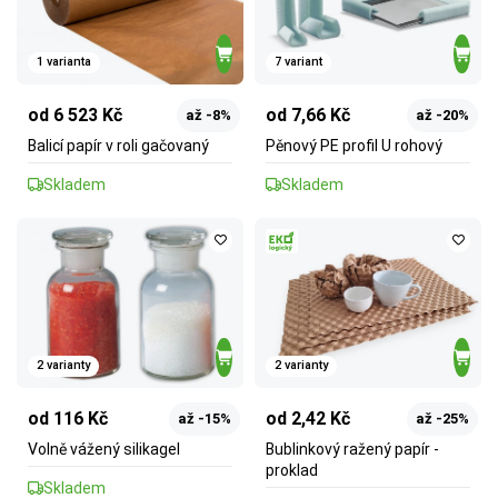
1 varianta
7 variant
od 6 523 Kč
od 7,66 Kč
až -8%
až -20%
Balicí papír v roli gačovaný
Pěnový PE profil U rohový
Skladem
Skladem
2 varianty
2 varianty
od 116 Kč
od 2,42 Kč
až -15%
až -25%
Volně vážený silikagel
Bublinkový ražený papír -
proklad
Skladem