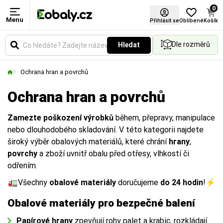
0
Menu
Přihlásit se
Oblíbené
Košík
Dle rozměrů
Hledat
Ochrana hran a povrchů
Ochrana hran a povrchů
Zamezte poškození výrobků
během, přepravy, manipulace
nebo dlouhodobého skladování. V této kategorii najdete
široký výběr obalových materiálů, které chrání
hrany
,
povrchy
a zboží uvnitř obalu před otřesy, vlhkostí či
odřením.
🚛Všechny
obalové materiály
doručujeme
do 24 hodin
!⚡
Obalové materiály pro bezpečné balení
Papírové hrany
zpevňují rohy palet a krabic, rozkládají