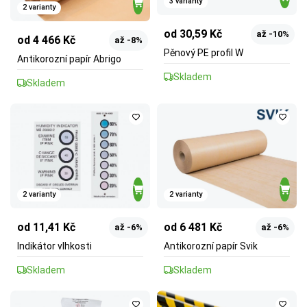
3 varianty
2 varianty
od 30,59 Kč
až -10%
od 4 466 Kč
až -8%
Pěnový PE profil W
Antikorozní papír Abrigo
Skladem
Skladem
2 varianty
2 varianty
od 11,41 Kč
od 6 481 Kč
až -6%
až -6%
Indikátor vlhkosti
Antikorozní papír Svik
Skladem
Skladem