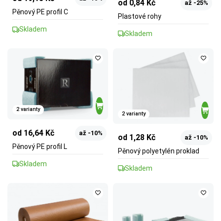
od 0,84 Kč
až -25%
Pěnový PE profil C
Plastové rohy
Skladem
Skladem
2 varianty
2 varianty
od 16,64 Kč
až -10%
od 1,28 Kč
až -10%
Pěnový PE profil L
Pěnový polyetylén proklad
Skladem
Skladem