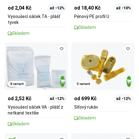
od 2,04 Kč
od 18,40 Kč
až -12%
až -10%
Vysoušecí sáček TA - plášť
Pěnový PE profil U
tyvek
Skladem
Skladem
8 variant
5 variant
od 2,52 Kč
od 699 Kč
až -12%
až -12%
Vysoušecí sáček VA - plášť z
Síťový rukáv
netkané textilie
Skladem
Skladem