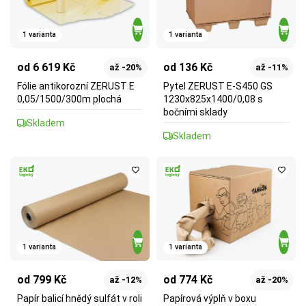
1 varianta
1 varianta
od 6 619 Kč
od 136 Kč
až -20%
až -11%
Fólie antikorozní ZERUST E
Pytel ZERUST E-S450 GS
0,05/1500/300m plochá
1230x825x1400/0,08 s
bočními sklady
Skladem
Skladem
1 varianta
1 varianta
od 799 Kč
od 774 Kč
až -12%
až -20%
Papír balicí hnědý sulfát v roli
Papírová výplň v boxu