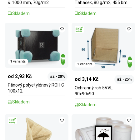
š. 1000 mm, 70g/m2
Taháček, 80 g/m2, 455 bm
Skladem
Skladem
1 varianta
1 varianta
od 2,93 Kč
až -20%
od 3,14 Kč
až -25%
Pěnový polyetylénový ROH C
Ochranný roh 5VVL
100x12
90x90x90
Skladem
Skladem