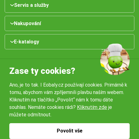
Servis a služby
Nakupování
E-katalogy
Zase ty cookies?
Ano, je to tak. I Eobaly.cz používají cookies. Primárně k
tomu, abychom vám zpříjemnili plavbu naším webem.
Naše pobočky:
Kliknutím na tlačítko „Povolit“ nám k tomu dáte
souhlas. Nemáte cookies rádi?
Kliknutím zde
je
můžete odmítnout.
Obchodní podmínky
Ochrana osobníchů údajů
Povolit vše