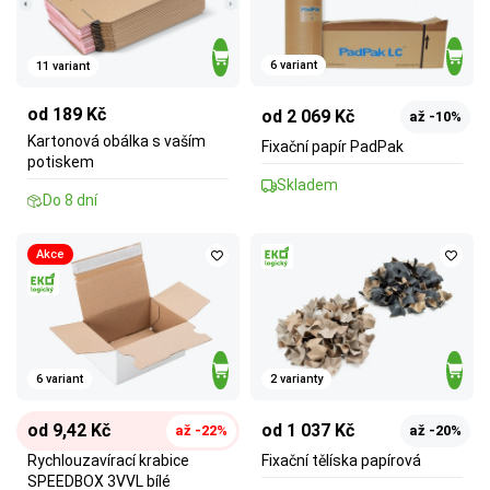
6 variant
11 variant
od 189 Kč
od 2 069 Kč
až -10%
Kartonová obálka s vaším
Fixační papír PadPak
potiskem
Skladem
Do 8 dní
Akce
6 variant
2 varianty
od 9,42 Kč
od 1 037 Kč
až -22%
až -20%
Rychlouzavírací krabice
Fixační tělíska papírová
SPEEDBOX 3VVL bílé