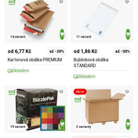
14 variant
11 variant
od 6,77 Kč
od 1,86 Kč
až -20%
až -30%
Kartonová obálka PREMIUM
Bublinková obálka
STANDARD
Skladem
Skladem
Akce
19 variant
3 varianty