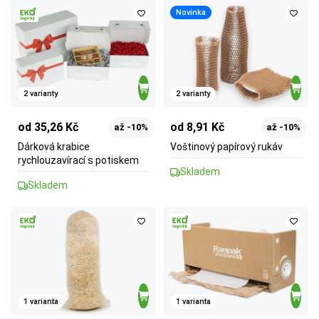
Novinka
2 varianty
2 varianty
od 35,26 Kč
od 8,91 Kč
až -10%
až -10%
Dárková krabice
Voštinový papírový rukáv
rychlouzavírací s potiskem
Skladem
Skladem
1 varianta
1 varianta