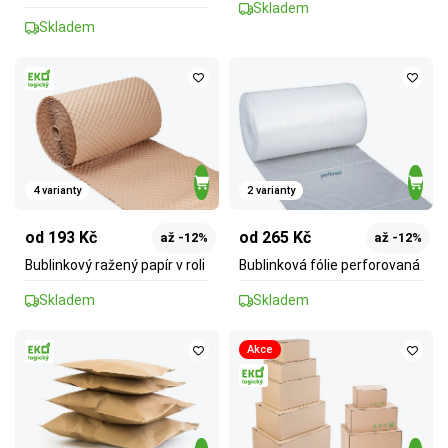
Skladem
Skladem
4 varianty
2 varianty
od 193 Kč
od 265 Kč
až -12%
až -12%
Bublinkový ražený papír v roli
Bublinková fólie perforovaná
Skladem
Skladem
Akce