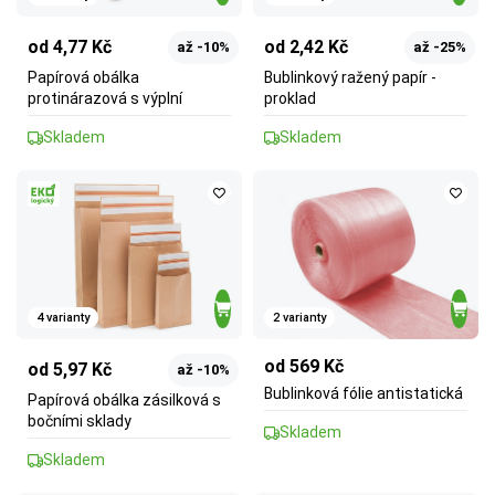
od 4,77 Kč
od 2,42 Kč
až -10%
až -25%
Papírová obálka
Bublinkový ražený papír -
protinárazová s výplní
proklad
Skladem
Skladem
4 varianty
2 varianty
od 569 Kč
od 5,97 Kč
až -10%
Bublinková fólie antistatická
Papírová obálka zásilková s
bočními sklady
Skladem
Skladem