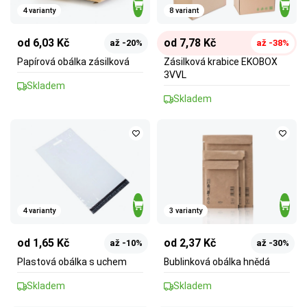
4 varianty
8 variant
od 6,03 Kč
od 7,78 Kč
až -20%
až -38%
Papírová obálka zásilková
Zásilková krabice EKOBOX
3VVL
Skladem
Skladem
4 varianty
3 varianty
od 1,65 Kč
od 2,37 Kč
až -10%
až -30%
Plastová obálka s uchem
Bublinková obálka hnědá
Skladem
Skladem