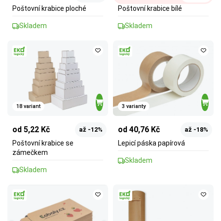
Poštovní krabice ploché
Poštovní krabice bílé
Skladem
Skladem
18 variant
3 varianty
od 5,22 Kč
od 40,76 Kč
až -12%
až -18%
Poštovní krabice se
Lepicí páska papírová
zámečkem
Skladem
Skladem