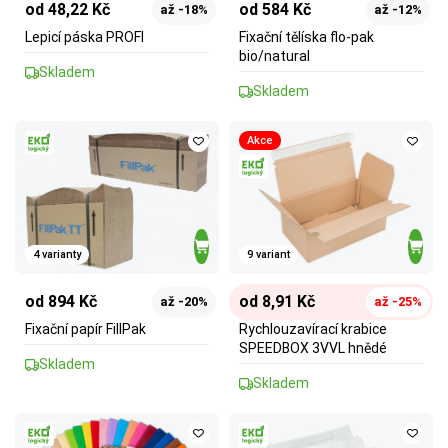
od 48,22 Kč
od 584 Kč
až -18%
až -12%
Lepicí páska PROFI
Fixační tělíska flo-pak
bio/natural
Skladem
Skladem
Akce
4 varianty
9 variant
od 894 Kč
od 8,91 Kč
až -20%
až -25%
Fixační papír FillPak
Rychlouzavírací krabice
SPEEDBOX 3VVL hnědé
Skladem
Skladem