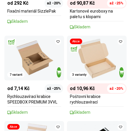
od 292 Kč
od 90,87 Kč
až -20%
až -25%
Fixační materiál SizzlePak
Kartonové euroboxy na
paletu s klopami
Skladem
Skladem
Akce
7 variant
3 varianty
od 7,14 Kč
od 10,96 Kč
až -25%
až -20%
Rychlouzavírací krabice
Poštovní krabice
SPEEDBOX PREMIUM 3VVL
rychlouzavírací
Skladem
Skladem
Akce