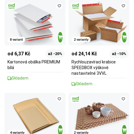
8 variant
2 varianty
od 6,37 Kč
od 24,14 Kč
až -20%
až -10%
Kartonová obálka PREMIUM
Rychlouzavírací krabice
bílá
SPEEDBOX výškově
nastavitelné 3VVL
Skladem
Skladem
4 varianty
2 varianty