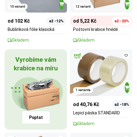
10 variant
12 variant
od 102 Kč
od 5,22 Kč
až -12%
až -20%
Bublinková fólie klasická
Poštovní krabice hnědé
Skladem
Skladem
Vyrobíme vám
krabice na míru
1 varianta
od 40,76 Kč
až -18%
Lepicí páska STANDARD
Poptat
Skladem