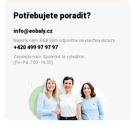
Potřebujete poradit?
info@eobaly.cz
Napište nám. Rádi Vám odpovíme na všechny dotazy.
+420 499 97 97 97
Zavolejte nám. Společně to vyřešíme.
(Po–Pá: 7:00–16:00)