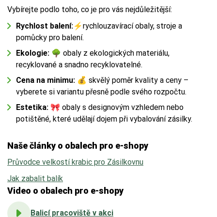
Vybírejte podlo toho, co je pro vás nejdůležitější:
Rychlost balení:
⚡
rychlouzavírací obaly, stroje a
pomůcky pro balení.
Ekologie:
🌳
obaly z ekologických materiálu,
recyklované a snadno recyklovatelné.
Cena na minimu:
💰
skvělý poměr kvality a ceny –
vyberete si variantu přesně podle svého rozpočtu.
Estetika:
🎀
obaly s designovým vzhledem nebo
potištěné, které udělají dojem při vybalování zásilky.
Naše články o obalech pro e-shopy
Průvodce velkostí krabic pro Zásilkovnu
Jak zabalit balík
Video o obalech pro e-shopy
Balicí pracoviště v akci