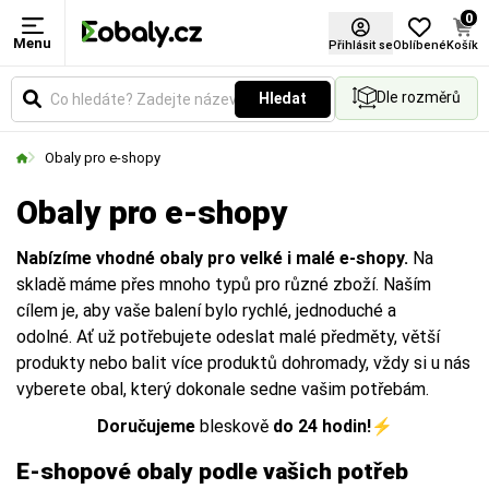
0
Menu
Přihlásit se
Oblíbené
Košík
Dle rozměrů
Hledat
Obaly pro e-shopy
Obaly pro e-shopy
Nabízíme vhodné obaly pro velké i malé e-shopy.
Na
skladě máme přes mnoho typů pro různé zboží. Naším
cílem je, aby vaše balení bylo rychlé, jednoduché a
odolné. Ať už potřebujete odeslat malé předměty, větší
produkty nebo balit více produktů dohromady, vždy si u nás
vyberete obal, který dokonale sedne vašim potřebám.
Doručujeme
bleskově
do 24 hodin!
⚡
E-shopové obaly podle vašich potřeb