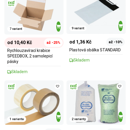
9 variant
7 variant
od 1,36 Kč
od 10,40 Kč
až -10%
až -25%
Plastová obálka STANDARD
Rychlouzavírací krabice
SPEEDBOX, 2 samolepicí
Skladem
pásky
Skladem
1 varianta
2 varianty