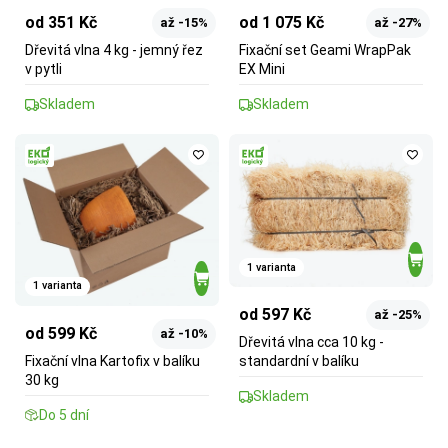
od 351 Kč
od 1 075 Kč
až -15%
až -27%
Dřevitá vlna 4 kg - jemný řez
Fixační set Geami WrapPak
v pytli
EX Mini
Skladem
Skladem
1 varianta
1 varianta
od 597 Kč
až -25%
od 599 Kč
až -10%
Dřevitá vlna cca 10 kg -
Fixační vlna Kartofix v balíku
standardní v balíku
30 kg
Skladem
Do 5 dní