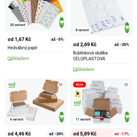
20 variant
8 variant
od 1,67 Kč
až -5%
od 2,69 Kč
až -25%
Hedvábný papír
Bublinková obálka
Skladem
CELOPLASTOVÁ
Skladem
Akce
6 variant
11 variant
od 4,46 Kč
od 5,89 Kč
až -20%
až -17%