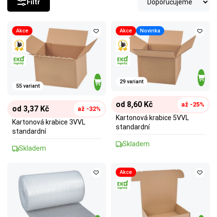
Filtr
Akce
Akce
Novinka
29 variant
55 variant
od 8,60 Kč
až -25%
od 3,37 Kč
až -32%
Kartonová krabice 5VVL
Kartonová krabice 3VVL
standardní
standardní
Skladem
Skladem
Akce