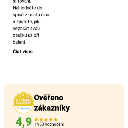
slitování.
Nahlédněte do
spisů z místa činu
a zjistěte, jak
nezničit svou
zásilku už při
balení.
Číst více
Ověřeno
zákazníky
4,9
1 953 hodnocení