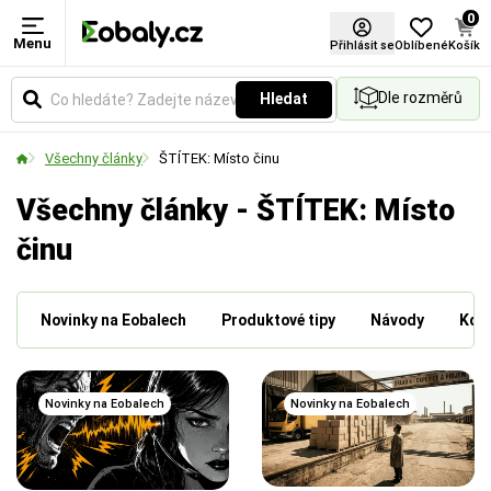
0
Menu
Přihlásit se
Oblíbené
Košík
Dle rozměrů
Hledat
Všechny články
ŠTÍTEK: Místo činu
Všechny články - ŠTÍTEK: Místo
činu
Novinky na Eobalech
Produktové tipy
Návody
Kdo 
Novinky na Eobalech
Novinky na Eobalech