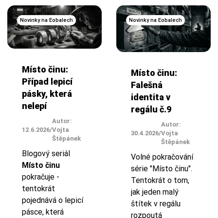
Novinky na Eobalech
Novinky na Eobalech
Místo činu:
Místo činu:
Případ lepicí
Falešná
pásky, která
identita v
nelepí
regálu č.9
Autor:
Autor:
12.6.2026
/
Vojta
30.4.2026
/
Vojta
Štěpánek
Štěpánek
Blogový seriál
Volné pokračování
Místo činu
série "Místo činu".
pokračuje -
Tentokrát o tom,
tentokrát
jak jeden malý
pojednává o lepicí
štítek v regálu
pásce, která
rozpoutá