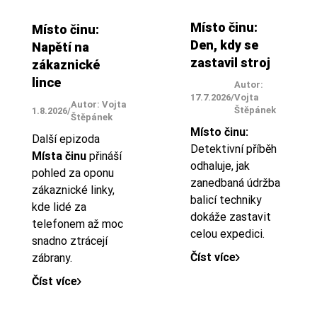
Místo činu:
Místo činu:
Den, kdy se
Napětí na
zastavil stroj
zákaznické
lince
Autor:
17.7.2026
/
Vojta
Autor: Vojta
Štěpánek
1.8.2026
/
Štěpánek
Místo činu:
Další epizoda
Detektivní příběh
Místa činu
přináší
odhaluje, jak
pohled za oponu
zanedbaná údržba
zákaznické linky,
balicí techniky
kde lidé za
dokáže zastavit
telefonem až moc
celou expedici.
snadno ztrácejí
Číst více
zábrany.
Číst více