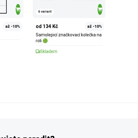
6 variant
od 134 Kč
až -10%
až -10%
Samolepicí značkovací kolečka na
roli 🟢
Skladem