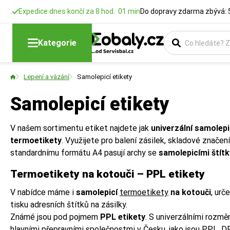
Expedice dnes končí za 8 hod. 01 min
Do dopravy zdarma zbývá: 
Kategorie
Lepení a vázání
Samolepicí etikety
Samolepicí etikety
V našem sortimentu etiket najdete jak
univerzální samolepi
termoetikety
. Využijete pro balení zásilek, skladové znače
standardnímu formátu A4 pasují archy se
samolepicími štítk
Termoetikety na kotouči – PPL etikety
V nabídce máme i
samolepicí
termoetikety
na kotouči
, urč
tisku adresních štítků na zásilky.
Známé jsou pod pojmem
PPL etikety
. S univerzálními rozmě
hlavními přepravními společnostmi v Česku, jako jsou PPL, D