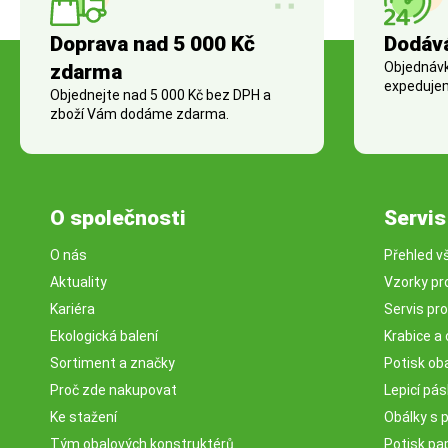
Doprava nad 5 000 Kč
Dodáv
Objednávky
zdarma
expedujem
Objednejte nad 5 000 Kč bez DPH a
zboží Vám dodáme zdarma.
O společnosti
Servis
O nás
Přehled v
Aktuality
Vzorky pr
Kariéra
Servis pr
Ekologická balení
Krabice a 
Sortiment a značky
Potisk ob
Proč zde nakupovat
Lepicí pá
Ke stažení
Obálky s 
Tým obalových konstruktérů
Potisk pa