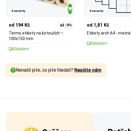
4 varianty
4 varianty
od 194 Kč
od 1,81 Kč
až -5%
Termo etikety na kotoučích –
Etikety arch A4 - matné
100x150 mm
Skladem
Skladem
Nenašli jste, co jste hledali?
Napište nám