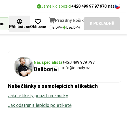
Jsme k dispozici
+420 499 97 97 97
O nás
Prázdný košík
bic
K POKLADNĚ
Přihlásit se
Oblíbené
s DPH
bez DPH
Náš specialista
+420 499 979 797
info@eobaly.cz
Dalibor
Naše články o samolepicích etiketách
Jaké etikety použít na zásilky
Jak odstranit lepidlo po etiketě