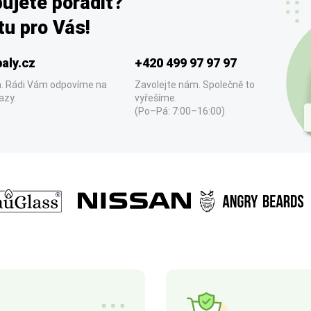
ujete poradit?
u pro Vás!
aly.cz
+420 499 97 97 97
. Rádi Vám odpovíme na
Zavolejte nám. Společně to
azy.
vyřešíme.
(Po–Pá: 7:00–16:00)