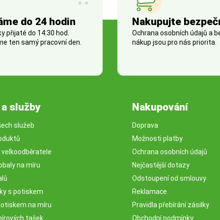
áme do 24 hodin
Nakupujte bezpeč
 přijaté do 14:30 hod.
Ochrana osobních údajů a 
e ten samý pracovní den.
nákup jsou pro nás priorita.
 a služby
Nakupování
šech služeb
Doprava
oduktů
Možnosti platby
o velkoodběratele
Ochrana osobních údajů
obaly na míru
Nejčastější dotazy
alů
Odstoupení od smlouvy
sky s potiskem
Reklamace
potiskem na míru
Pravidla přebírání zásilky
pírových tašek
Obchodní podmínky