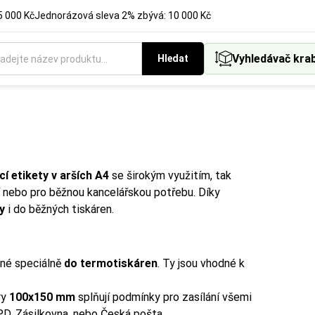
5 000 Kč
Jednorázová sleva 2% zbývá: 10 000 Kč
Vyhledávač kra
Hledat
cí etikety v arších A4
se širokým využitím, tak
ní nebo pro běžnou kancelářskou potřebu. Díky
y
i do běžných tiskáren.
ené speciálně
do termotiskáren
. Ty jsou vhodné k
ry
100x150 mm
splňují podmínky pro zasílání všemi
PD, Zásilkovna, nebo Česká pošta.