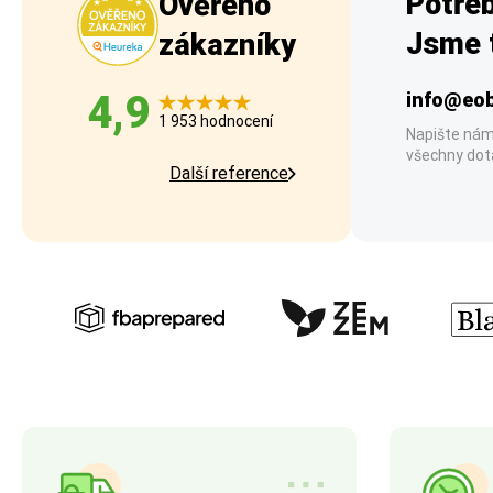
Potřeb
Ověřeno
Jsme t
zákazníky
4,9
info@eob
1 953 hodnocení
Napište nám
všechny dot
Další reference