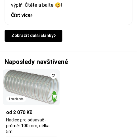
výplň. Čtěte a balte 😀!
Číst více
Zobrazit další články
Naposledy navštívené
1 varianta
od 2 070 Kč
Hadice pro odsavač -
průměr 100 mm, délka
5m