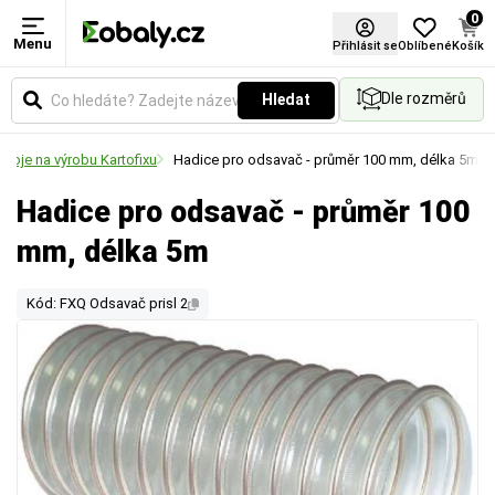
0
Menu
Přihlásit se
Oblíbené
Košík
Dle rozměrů
Hledat
troje na výrobu Kartofixu
Hadice pro odsavač - průměr 100 mm, délka 5m
Hadice pro odsavač - průměr 100
mm, délka 5m
Kód: FXQ Odsavač prisl 2