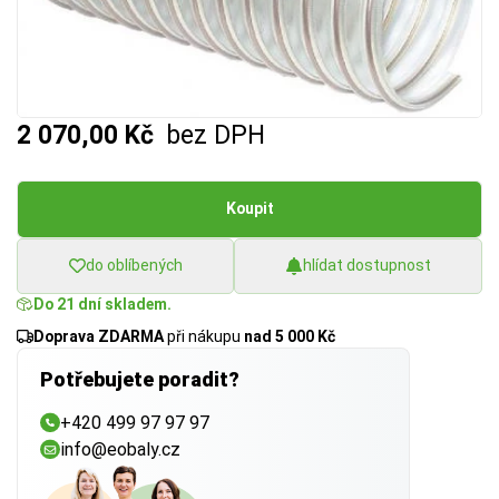
2 070,00 Kč
bez DPH
Koupit
do oblíbených
hlídat dostupnost
Do 21 dní skladem.
Doprava ZDARMA
při nákupu
nad 5 000 Kč
Potřebujete poradit?
+420 499 97 97 97
info@eobaly.cz