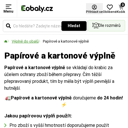
0
Menu
Materiál
Barva
Certifikace FSC®
Přihlásit se
Oblíbené
Košík
Dle rozměrů
Hledat
Zvolte typ materiálu podle požadované pevnosti,
Vyberte si barevné provedení obalů a balicích
vzhledu nebo ekologických vlastností obalu.
materiálů podle vašich preferencí.
Výplně do obalů
Papírové a kartonové výplně
Papírové a kartonové výplně
Papírové a kartonové výplně
se vkládají do krabic za
účelem ochrany zboží během přepravy. Čím těžší
přepravovaný produkt, tím by měla být výplň pevnější a
hutnější.
🚛
Papírové a kartonové výplně
doručujeme
do 24 hodin!
⚡
Jakou papírovou výplň použít:
Pro zboží s vyšší hmotností doporučujeme použít