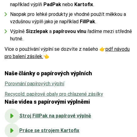
například výplň
PadPak
nebo
Kartofix
.
Naopak pro lehké produkty je vhodné použít měkkou a
vzdušnou výplň jako je například
FillPak
.
Výplně
Sizzlepak
a
papírovou vlnu
řadíme mezi středně
hutné.
Více o používání výplní se dozvíte z našeho 👉
pdf návodu
pro balení zásilek.
👈
FSC®
 (Forest Stewardship Council) zaručuje, že 
Naše články o papírových výplních
použitý papír nebo karton pochází z odpovědně a 
udržitelně spravovaných lesů. Výrobky s tímto 
Porovnání papírových výplní
označením podporují šetrné hospodaření 
Recycold: papírové obaly pro chlazené zásilky
s přírodními zdroji.
Naše videa s papírovými výplněmi
Stroj FillPak na papírové výplně
Více o ekologických certifikátech
Práce se strojem Kartofix