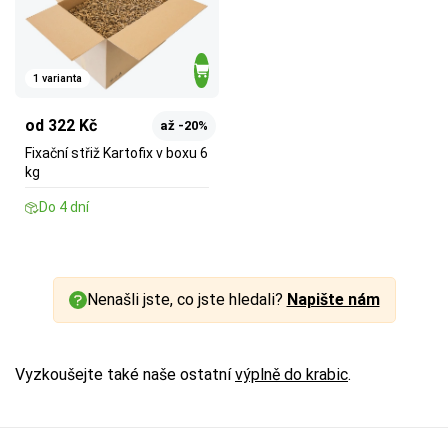
1 varianta
od 322 Kč
až -20%
Fixační střiž Kartofix v boxu 6
kg
Do 4 dní
Nenašli jste, co jste hledali?
Napište nám
Vyzkoušejte také naše ostatní
výplně do krabic
.