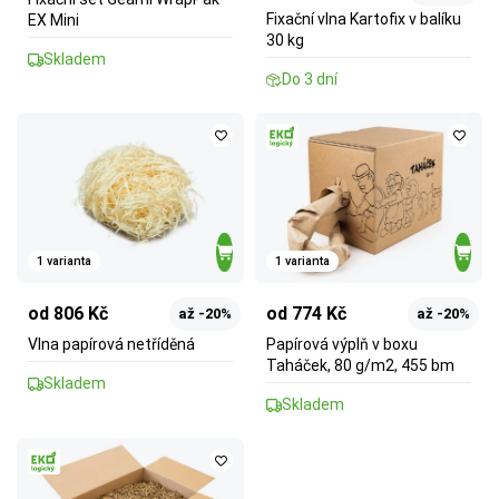
Fixační vlna Kartofix v balíku
EX Mini
30 kg
Skladem
Do 3 dní
1 varianta
1 varianta
od 806 Kč
od 774 Kč
až -20%
až -20%
Vlna papírová netříděná
Papírová výplň v boxu
Taháček, 80 g/m2, 455 bm
Skladem
Skladem