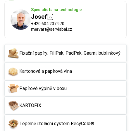
Specialista na technologie
Josef
+420 604 207 970
mervart@servisbal.cz
Fixační papíry: FillPak, PadPak, Geami, bublinkový
Kartonová a papírová vlna
Papírové výplně v boxu
KARTOFIX
Tepelně izolační systém RecyCold®