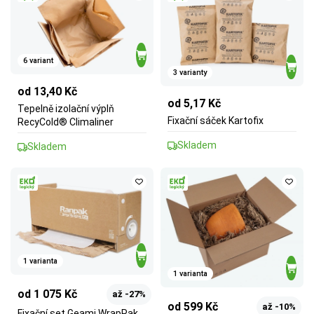
6 variant
3 varianty
od 13,40 Kč
od 5,17 Kč
Tepelně izolační výplň
Fixační sáček Kartofix
RecyCold® Climaliner
Skladem
Skladem
1 varianta
1 varianta
od 1 075 Kč
až -27%
od 599 Kč
až -10%
Fixační set Geami WrapPak