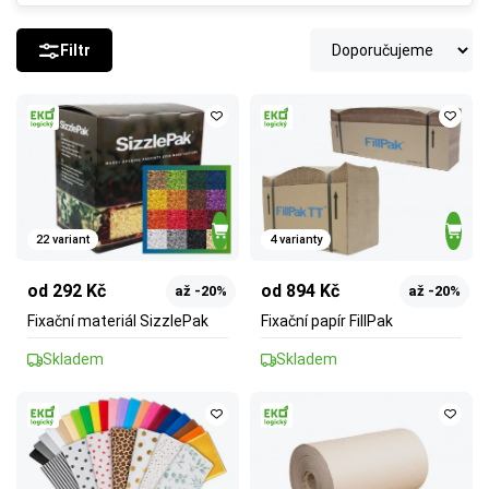
Filtr
22 variant
4 varianty
od 292 Kč
od 894 Kč
až -20%
až -20%
Fixační materiál SizzlePak
Fixační papír FillPak
Skladem
Skladem