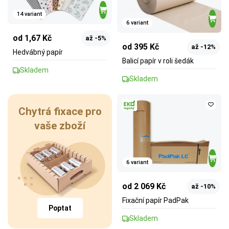
14 variant
6 variant
od 1,67 Kč
až -5%
od 395 Kč
až -12%
Hedvábný papír
Balicí papír v roli šedák
Skladem
Skladem
Chytrá fixace pro
vaše zboží
6 variant
od 2 069 Kč
až -10%
Fixační papír PadPak
Poptat
Skladem