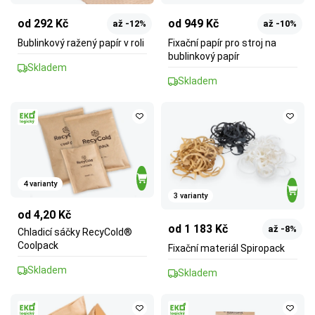
od 292 Kč
od 949 Kč
až -12%
až -10%
Bublinkový ražený papír v roli
Fixační papír pro stroj na
bublinkový papír
Skladem
Skladem
4 varianty
3 varianty
od 4,20 Kč
od 1 183 Kč
až -8%
Chladicí sáčky RecyCold®
Coolpack
Fixační materiál Spiropack
Skladem
Skladem