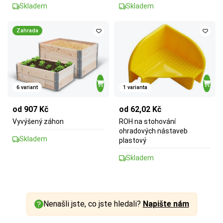
Skladem
Skladem
Zahrada
6 variant
1 varianta
od 907 Kč
od 62,02 Kč
Vyvýšený záhon
ROH na stohování
ohradových nástaveb
Skladem
plastový
Skladem
Nenašli jste, co jste hledali?
Napište nám