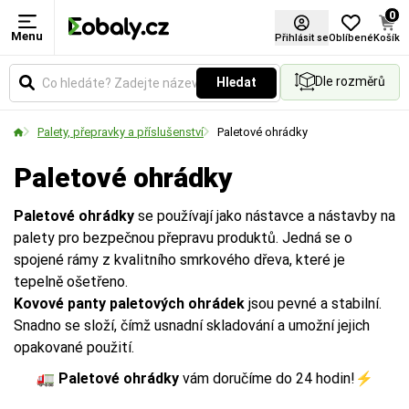
0
Menu
Rozměry
Materiál
Přihlásit se
Oblíbené
Košík
Dle rozměrů
Hledat
Udává vnější půdorysné rozměry palety v
Zvolte typ materiálu podle požadované pevnosti,
milimetrech a její formátový typ (např. EUR, US
vzhledu nebo ekologických vlastností obalu.
Palety, přepravky a příslušenství
Paletové ohrádky
nebo kontejnerový), což je klíčové pro plánování
ložné plochy a přepravu.
Paletové ohrádky
Paletové ohrádky
se používají jako nástavce a nástavby na
palety pro bezpečnou přepravu produktů. Jedná se o
spojené rámy z kvalitního smrkového dřeva, které je
tepelně ošetřeno.
Kovové panty paletových ohrádek
jsou pevné a stabilní.
Snadno se složí, čímž usnadní skladování a umožní jejich
opakované použití.
🚛 Paletové ohrádky
vám doručíme do 24 hodin!⚡