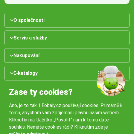
O společnosti
Servis a služby
Nakupování
E-katalogy
Zase ty cookies?
Ano, je to tak. I Eobaly.cz používají cookies. Primárně k
tomu, abychom vám zpříjemnili plavbu naším webem.
Kliknutím na tlačítko „Povolit“ nám k tomu dáte
souhlas. Nemáte cookies rádi?
Kliknutím zde
je
Naše pobočky: