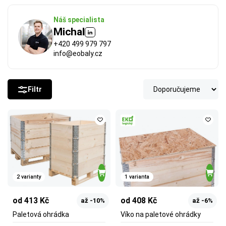
Náš specialista
Michal
+420 499 979 797
info@eobaly.cz
Filtr
2 varianty
1 varianta
od 413 Kč
od 408 Kč
až -10%
až -6%
Paletová ohrádka
Víko na paletové ohrádky