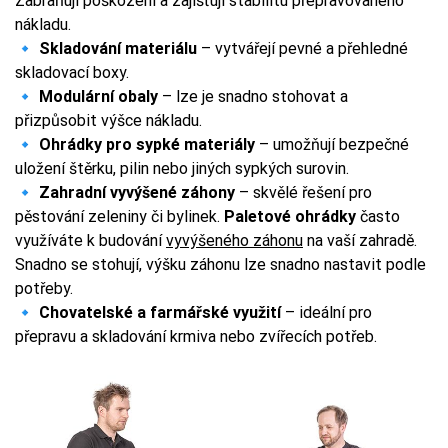
Zabraňují poškození a zajišťují stabilitu přepravovaného
nákladu.
🔹
Skladování materiálu
– vytvářejí pevné a přehledné
skladovací boxy.
🔹
Modulární obaly
– lze je snadno stohovat a
přizpůsobit výšce nákladu.
🔹
Ohrádky pro sypké materiály
– umožňují bezpečné
uložení štěrku, pilin nebo jiných sypkých surovin.
🔹
Zahradní vyvýšené záhony
– skvělé řešení pro
pěstování zeleniny či bylinek.
Paletové ohrádky
často
využíváte k budování
vyvýšeného záhonu
na vaší zahradě.
Snadno se stohují, výšku záhonu lze snadno nastavit podle
potřeby.
🔹
Chovatelské a farmářské využití
– ideální pro
přepravu a skladování krmiva nebo zvířecích potřeb.