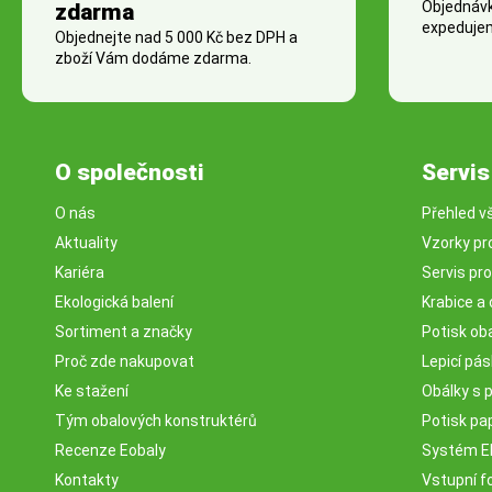
Objednávky
zdarma
expedujem
Objednejte nad 5 000 Kč bez DPH a
zboží Vám dodáme zdarma.
O společnosti
Servis
O nás
Přehled v
Aktuality
Vzorky pr
Kariéra
Servis pr
Ekologická balení
Krabice a 
Sortiment a značky
Potisk ob
Proč zde nakupovat
Lepicí pá
Ke stažení
Obálky s 
Tým obalových konstruktérů
Potisk pa
Recenze Eobaly
Systém 
Kontakty
Vstupní fo