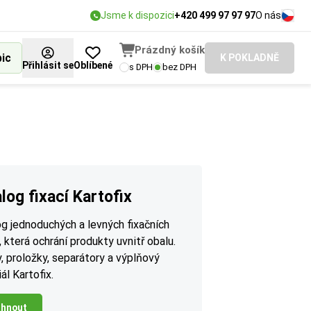
Jsme k dispozici
+420 499 97 97 97
O nás
Prázdný košík
bic
K POKLADNĚ
Přihlásit se
Oblíbené
s DPH
bez DPH
log fixací Kartofix
g jednoduchých a levných fixačních
, která ochrání produkty uvnitř obalu.
, proložky, separátory a výplňový
ál Kartofix.
áhnout