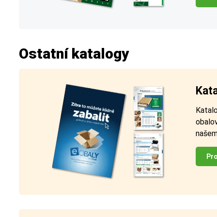
Ostatní katalogy
Kata
Katalo
obalov
našem
Pro