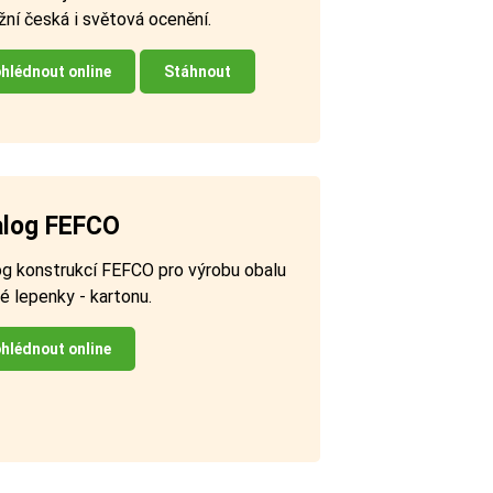
žní česká i světová ocenění.
hlédnout online
Stáhnout
alog FEFCO
og konstrukcí FEFCO pro výrobu obalu
té lepenky - kartonu.
hlédnout online