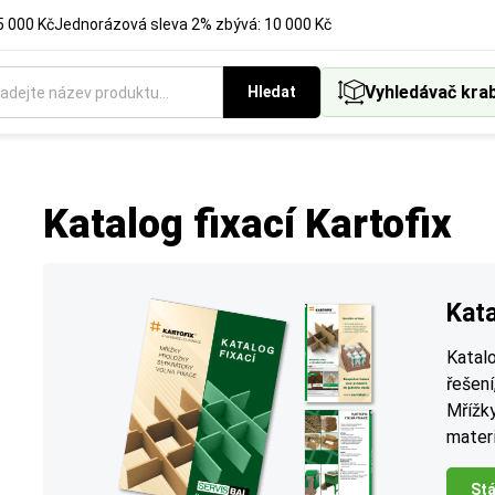
5 000 Kč
Jednorázová sleva 2% zbývá: 10 000 Kč
Vyhledávač kra
Hledat
Katalog fixací Kartofix
Kata
Katalo
řešení
Mřížky
materi
St