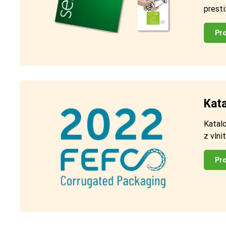
presti
Pro
Kat
Katal
z vlni
Pro