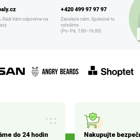
aly.cz
+420 499 97 97 97
. Rádi Vám odpovíme na
Zavolejte nám. Společně to
azy.
vyřešíme.
(Po–Pá: 7:00–16:00)
áme do 24 hodin
Nakupujte bezpeč