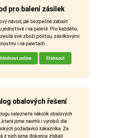
d pro balení zásilek
ový návod, jak bezpečně zabalit
u jednotlivě i na paletě. Pro každého,
zesílá své zboží poštou, zásilkovými
nostmi i na paletách.
hlédnout online
Stáhnout
log obalových řešení
logu naleznete několik obalových
, která jsme navrhli i vyrobili dle
fických požadavků zákazníka. Za
á z nich jsme dokonce získali