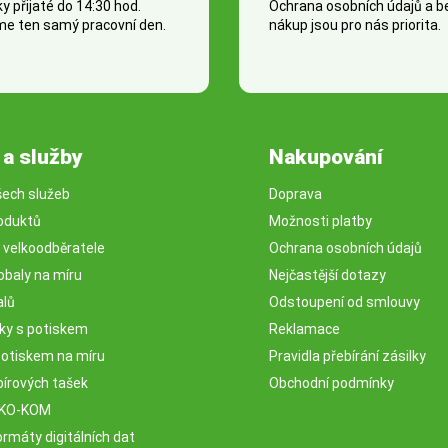
 přijaté do 14:30 hod.
Ochrana osobních údajů a 
e ten samý pracovní den.
nákup jsou pro nás priorita.
 a služby
Nakupování
šech služeb
Doprava
oduktů
Možnosti platby
o velkoodběratele
Ochrana osobních údajů
obaly na míru
Nejčastější dotazy
alů
Odstoupení od smlouvy
sky s potiskem
Reklamace
potiskem na míru
Pravidla přebírání zásilky
pírových tašek
Obchodní podmínky
EKO-KOM
rmáty digitálních dat