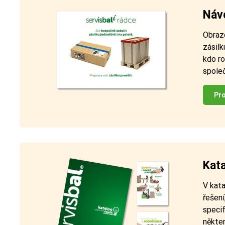
Návo
Obraz
zásilk
kdo ro
společ
Pro
Kata
V kata
řešení
speci
někter