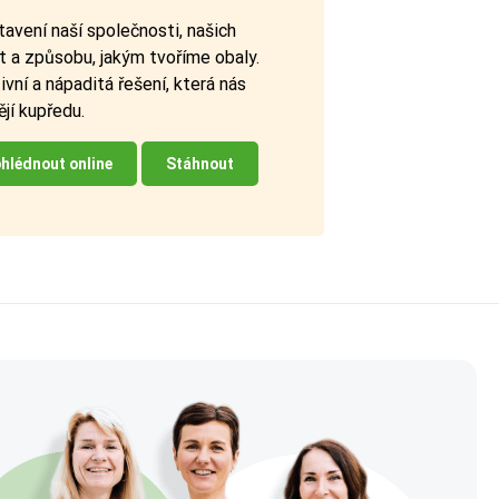
avení naší společnosti, našich
 a způsobu, jakým tvoříme obaly.
ivní a nápaditá řešení, která nás
jí kupředu.
hlédnout online
Stáhnout