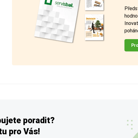
Předst
hodnot
Inovat
poháně
Pro
ujete poradit?
u pro Vás!