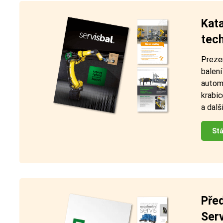
Kata
tech
Preze
balení
automa
krabic
a další
St
Před
Serv