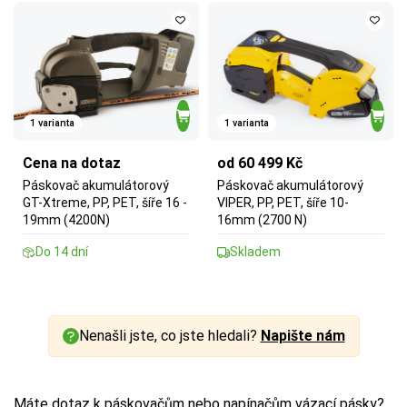
1 varianta
1 varianta
Cena na dotaz
od 60 499 Kč
Páskovač akumulátorový
Páskovač akumulátorový
GT-Xtreme, PP, PET, šíře 16 -
VIPER, PP, PET, šíře 10-
19mm (4200N)
16mm (2700 N)
Do 14 dní
Skladem
Nenašli jste, co jste hledali?
Napište nám
Máte dotaz k páskovačům nebo napínačům vázací pásky?