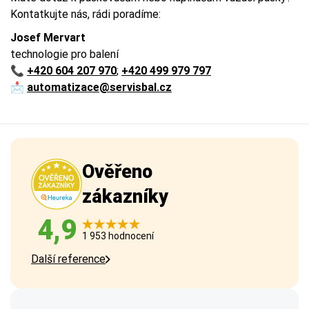
Kontatkujte nás, rádi poradíme:
Josef Mervart
technologie pro balení
📞
+420 604 207 970
;
+420 499 979 797
📩
automatizace@servisbal.cz
Ověřeno
zákazníky
4,9
1 953 hodnocení
Další reference