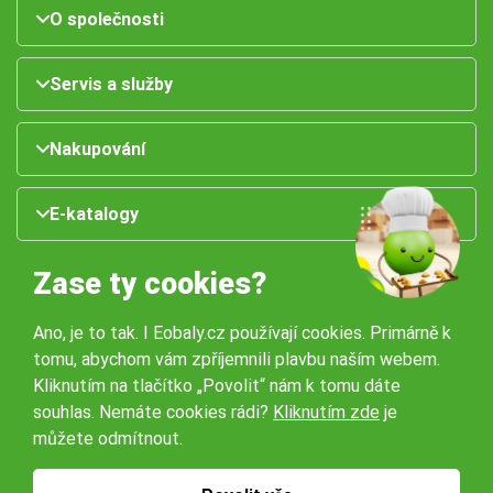
O společnosti
Servis a služby
Nakupování
E-katalogy
Zase ty cookies?
Ano, je to tak. I Eobaly.cz používají cookies. Primárně k
tomu, abychom vám zpříjemnili plavbu naším webem.
Kliknutím na tlačítko „Povolit“ nám k tomu dáte
souhlas. Nemáte cookies rádi?
Kliknutím zde
je
Naše pobočky:
můžete odmítnout.
Obchodní podmínky
Ochrana osobníchů údajů