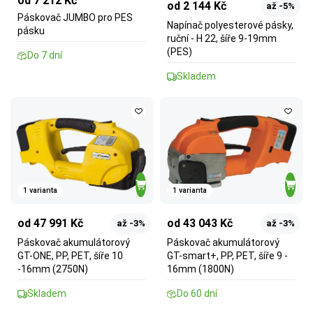
od 7 212 Kč
od 2 144 Kč
až -5%
Páskovač JUMBO pro PES
Napínač polyesterové pásky,
pásku
ruční - H 22, šíře 9-19mm
(PES)
Do 7 dní
Skladem
1 varianta
1 varianta
od 47 991 Kč
od 43 043 Kč
až -3%
až -3%
Páskovač akumulátorový
Páskovač akumulátorový
GT-ONE, PP, PET, šíře 10
GT-smart+, PP, PET, šíře 9 -
-16mm (2750N)
16mm (1800N)
Skladem
Do 60 dní