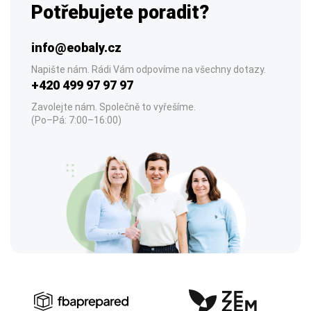
Potřebujete poradit?
info@eobaly.cz
Napište nám. Rádi Vám odpovíme na všechny dotazy.
+420 499 97 97 97
Zavolejte nám. Společně to vyřešíme.
(Po–Pá: 7:00–16:00)