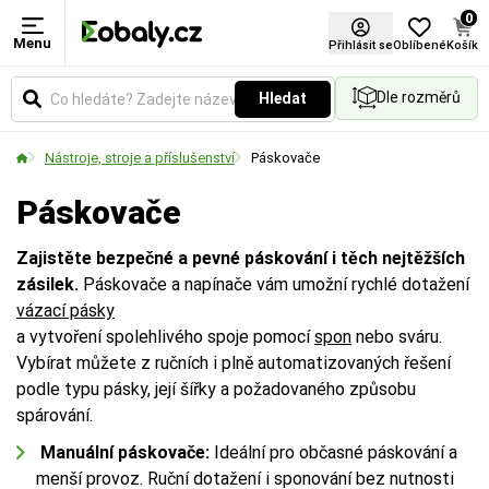
0
Menu
Šířka pásky (mm)
Přihlásit se
Oblíbené
Košík
Dle rozměrů
Hledat
Udává šířku pásky nebo materiálu v milimetrech.
Vyberte si rozměr podle požadované pevnosti
Nástroje, stroje a příslušenství
Páskovače
spoje a velikosti balených předmětů.
Páskovače
Zajistěte bezpečné a pevné páskování i těch nejtěžších
zásilek.
Páskovače a napínače vám umožní rychlé dotažení
vázací pásky
a vytvoření spolehlivého spoje pomocí
spon
nebo sváru.
Vybírat můžete z ručních i plně automatizovaných řešení
podle typu pásky, její šířky a požadovaného způsobu
spárování.
Manuální páskovače:
Ideální pro občasné páskování a
menší provoz. Ruční dotažení i sponování bez nutnosti