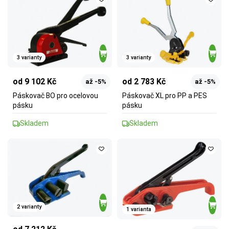
3 varianty
3 varianty
od 9 102 Kč
od 2 783 Kč
až -5%
až -5%
Páskovač BO pro ocelovou
Páskovač XL pro PP a PES
pásku
pásku
Skladem
Skladem
2 varianty
1 varianta