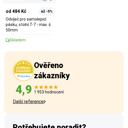
od 484 Kč
až -5%
Odvíječ pro samolepicí
pásku, stolní T-7 - max. š.
50mm
Skladem
Ověřeno
zákazníky
4,9
1 953 hodnocení
Další reference
Potřebujete poradit?