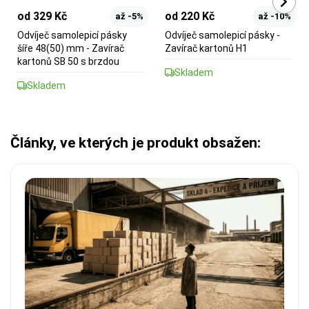
od 329 Kč
od 220 Kč
až -5%
až -10%
Odvíječ samolepicí pásky
Odvíječ samolepicí pásky -
šíře 48(50) mm - Zavírač
Zavírač kartonů H1
kartonů SB 50 s brzdou
Skladem
Skladem
Články, ve kterých je produkt obsažen: