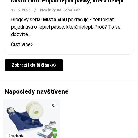
Místo činu: Případ lepicí pásky, která nelepí
12. 6. 2026
/
Novinky na Eobalech
Blogový seriál
Místo činu
pokračuje - tentokrát
pojednává o lepicí pásce, která nelepí. Proč? To se
dozvíte...
Číst více
Zobrazit další články
Naposledy navštívené
1 varianta