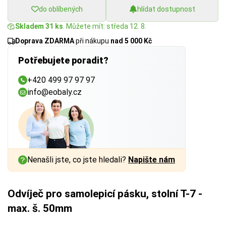
do oblíbených
hlídat dostupnost
Skladem 31 ks
. Můžete mít: středa 12. 8.
Doprava ZDARMA
při nákupu
nad 5 000 Kč
Potřebujete poradit?
+420 499 97 97 97
info@eobaly.cz
Nenašli jste, co jste hledali?
Napište nám
Odvíječ pro samolepicí pásku, stolní T-7 -
max. š. 50mm