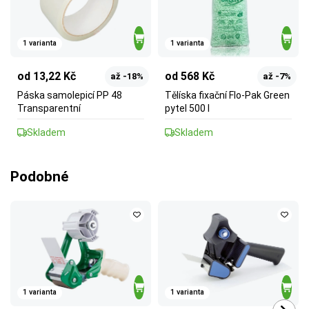
1 varianta
1 varianta
od 13,22 Kč
od 568 Kč
až -18%
až -7%
Páska samolepicí PP 48
Tělíska fixační Flo-Pak Green
Transparentní
pytel 500 l
Skladem
Skladem
Podobné
1 varianta
1 varianta