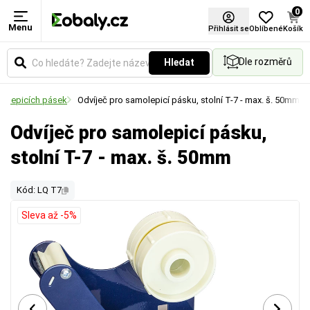
0
Menu
Přihlásit se
Oblíbené
Košík
Dle rozměrů
Hledat
če lepicích pásek
Odvíječ pro samolepicí pásku, stolní T-7 - max. š. 50mm
Odvíječ pro samolepicí pásku,
stolní T-7 - max. š. 50mm
Kód: LQ T7
Sleva až -5%