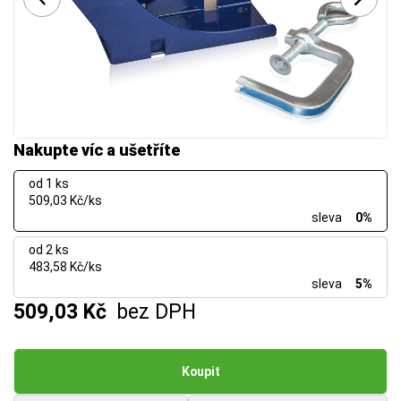
Nakupte víc a ušetříte
od 1 ks
509,03 Kč/ks
sleva
0%
od 2 ks
483,58 Kč/ks
sleva
5%
509,03 Kč
bez DPH
Koupit