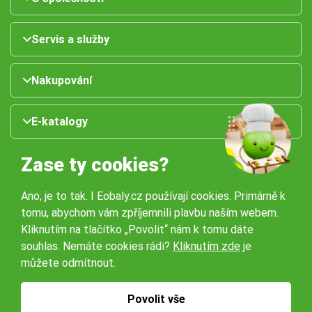
Servis a služby
Nakupování
E-katalogy
Zase ty cookies?
Ano, je to tak. I Eobaly.cz používají cookies. Primárně k
tomu, abychom vám zpříjemnili plavbu naším webem.
Kliknutím na tlačítko „Povolit“ nám k tomu dáte
souhlas. Nemáte cookies rádi?
Kliknutím zde
je
Naše pobočky:
můžete odmítnout.
Obchodní podmínky
Ochrana osobníchů údajů
Povolit vše