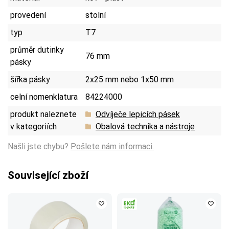
provedení
stolní
typ
T7
průměr dutinky
76 mm
pásky
šířka pásky
2x25 mm nebo 1x50 mm
celní nomenklatura
84224000
produkt naleznete
Odvíječe lepicích pásek
v kategoriích
Obalová technika a nástroje
Našli jste chybu?
Pošlete nám informaci.
Související zboží