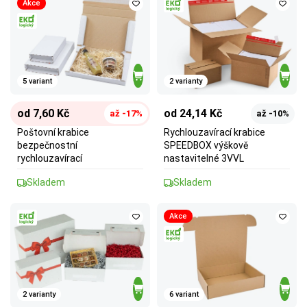
Akce
5 variant
2 varianty
od 7,60 Kč
od 24,14 Kč
až -17%
až -10%
Poštovní krabice
Rychlouzavírací krabice
bezpečnostní
SPEEDBOX výškově
rychlouzavírací
nastavitelné 3VVL
Skladem
Skladem
Akce
2 varianty
6 variant