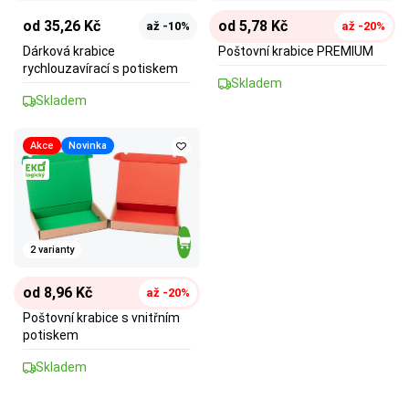
od 35,26 Kč
od 5,78 Kč
až -10%
až -20%
Dárková krabice
Poštovní krabice PREMIUM
rychlouzavírací s potiskem
Skladem
Skladem
Akce
Novinka
2 varianty
od 8,96 Kč
až -20%
Poštovní krabice s vnitřním
potiskem
Skladem