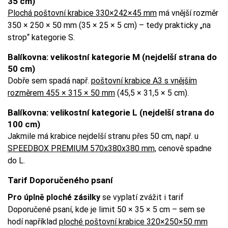
35 cm)
Plochá poštovní krabice 330×242×45 mm
má vnější rozměr
350 × 250 × 50 mm (35 × 25 × 5 cm) – tedy prakticky „na
strop“ kategorie S.
Balíkovna: velikostní kategorie M (nejdelší strana do
50 cm)
Dobře sem spadá např.
poštovní krabice A3 s vnějším
rozměrem 455 × 315 × 50 mm
(45,5 × 31,5 × 5 cm).
Balíkovna: velikostní kategorie L (nejdelší strana do
100 cm)
Jakmile má krabice nejdelší stranu přes 50 cm, např. u
SPEEDBOX PREMIUM 570x380x380 mm,
cenově spadne
do L.
Tarif Doporučeného psaní
Pro úplně ploché zásilky
se vyplatí zvážit i tarif
Doporučené psaní, kde je limit 50 × 35 × 5 cm – sem se
hodí například
ploché poštovní krabice 320×250×50 mm