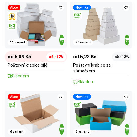
Akce
Novinka
11 variant
24 variant
od 5,89 Kč
od 5,22 Kč
až -17%
až -12%
Poštovní krabice bílé
Poštovní krabice se
zámečkem
Skladem
Skladem
Akce
Novinka
6 variant
6 variant