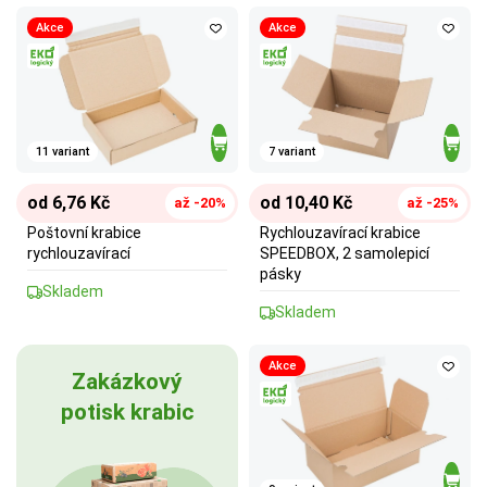
Akce
Akce
11 variant
7 variant
od 6,76 Kč
od 10,40 Kč
až -20%
až -25%
Poštovní krabice
Rychlouzavírací krabice
rychlouzavírací
SPEEDBOX, 2 samolepicí
pásky
Skladem
Skladem
Akce
Zakázkový
potisk krabic