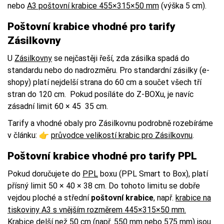
nebo
A3 poštovní krabice 455×315×50 mm
(výška 5 cm).
Poštovní krabice vhodné pro tarify
Zásilkovny
U
Zásilkovny
se nejčastěji řeší, zda zásilka spadá do
standardu nebo do nadrozměru. Pro standardní zásilky (e-
shopy) platí nejdelší strana do 60 cm a součet všech tří
stran do 120 cm. Pokud posíláte do Z-BOXu, je navíc
zásadní limit 60 × 45 35 cm.
Tarify a vhodné obaly pro Zásilkovnu podrobně rozebíráme
v článku: 👉
průvodce velikostí krabic pro Zásilkovnu
.
Poštovní krabice vhodné pro tarify PPL
Pokud doručujete do
PPL
boxu (PPL Smart to Box), platí
přísný limit 50 × 40 × 38 cm. Do tohoto limitu se dobře
vejdou ploché a střední
poštovní krabice
, např.
krabice na
tiskoviny A3 s vnějším rozměrem 445×315×50 mm.
Krabice delší než 50 cm (např. 550 mm nebo 575 mm) jsou