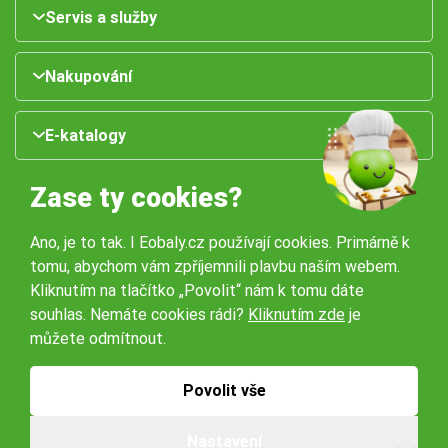
Servis a služby
Nakupování
E-katalogy
Zase ty cookies?
Ano, je to tak. I Eobaly.cz používají cookies. Primárně k
tomu, abychom vám zpříjemnili plavbu naším webem.
Kliknutím na tlačítko „Povolit“ nám k tomu dáte
souhlas. Nemáte cookies rádi?
Kliknutím zde
je
Naše pobočky:
můžete odmítnout.
Obchodní podmínky
Ochrana osobníchů údajů
Povolit vše
Nastavení