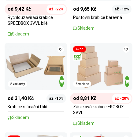
od 9,42 Kč
od 9,65 Kč
až -22%
až -12%
Rychlouzavírací krabice
Poštovní krabice barevná
SPEEDBOX 3VVL bílé
Skladem
Skladem
Akce
2 varianty
5 variant
od 31,40 Kč
od 8,81 Kč
až -10%
až -20%
Krabice s fixační fólií
Zásilková krabice EKOBOX
3VVL
Skladem
Skladem