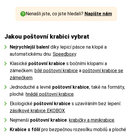
Nenašli jste, co jste hledali?
Napište nám
Jakou poštovní krabici vybrat
Nejrychlejší balení
díky lepicí pásce na klopě a
automatickému dnu:
Speedboxy
.
Klasické
poštovní krabice
s bočními klopami a
zámečkem:
bílé poštovní krabice
a
poštovní krabice se
zámečkem
.
Jednoduché a levné
poštovní krabice
, také na formáty,
ploché:
hnědé poštovní krabice
.
Ekologické
poštovní krabice
s uzavíráním bez lepení:
zásilkové krabice EKOBOX
.
Nejmenší
poštovní krabice
:
krabičky a minikrabice
.
Krabice s fólií
pro bezpečnou rozesílku mobilů a ploché