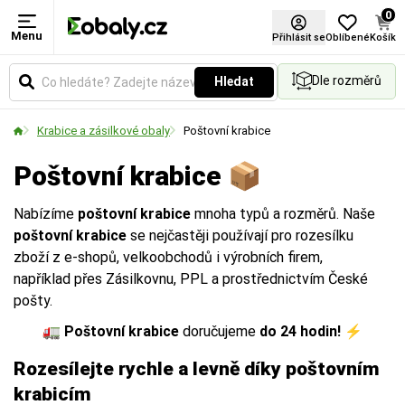
0
Menu
Délka
Šířka
Výška
Certifikace FSC®
Typ
Druh lepenky
Barva
Formát
Přihlásit se
Oblíbené
Košík
Dle rozměrů
Hledat
Rozměry krabic
Rozměry krabic
Rozměry krabic
Označuje konkrétní technologické provedení,
Čím více vrstev (VVL), tím vyšší pevnost a
Vyberte si barevné provedení obalů a balicích
Vyberte si produkt podle standardních formátů.
produktovou řadu nebo způsob aplikace daného
nosnost krabice:
materiálů podle vašich preferencí.
Krabice a zásilkové obaly
Poštovní krabice
materiálu.
2VVL:
Ochrana povrchů, výplň (v rolích).
Poštovní krabice 📦
3VVL:
Standardní balíky pro lehčí zboží.
Nabízíme
poštovní krabice
mnoha typů a rozměrů. Naše
5VVL:
Těžší náklady, stěhování, vyšší ochrana.
poštovní krabice
se nejčastěji používají pro rozesílku
7VVL:
Průmyslové využití a extrémní zatížení.
zboží z e-shopů, velkoobchodů i výrobních firem,
například přes Zásilkovnu, PPL a prostřednictvím České
pošty.
Více zde
Na obrázku vidíte rozdíl mezi vnějším a vnitřním
Na obrázku vidíte rozdíl mezi vnějším a vnitřním
Na obrázku vidíte rozdíl mezi vnějším a vnitřním
🚛
Poštovní krabice
doručujeme
do 24 hodin!
⚡
měřením.
měřením.
měřením.
Rozesílejte rychle a levně díky poštovním
D
D
D
= Délka
= Délka
= Délka
krabicím