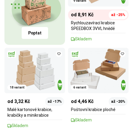
9 variant
od 8,91 Kč
až -25%
Rychlouzavírací krabice
SPEEDBOX 3VVL hnědé
Poptat
Skladem
18 variant
6 variant
od 3,32 Kč
od 4,46 Kč
až -17%
až -20%
Malé kartonové krabice,
Poštovní krabice ploché
krabičky a minikrabice
Skladem
Skladem