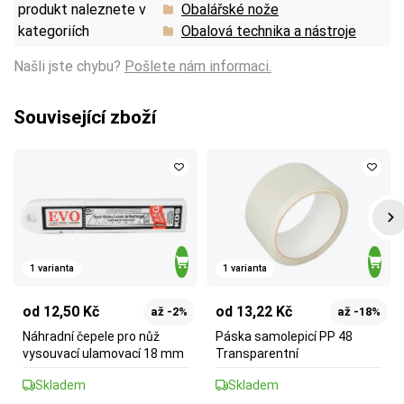
produkt naleznete v
Obalářské nože
kategoriích
Obalová technika a nástroje
Našli jste chybu?
Pošlete nám informaci.
Související zboží
1 varianta
1 varianta
od 12,50 Kč
od 13,22 Kč
až -2%
až -18%
Náhradní čepele pro nůž
Páska samolepicí PP 48
vysouvací ulamovací 18 mm
Transparentní
Skladem
Skladem