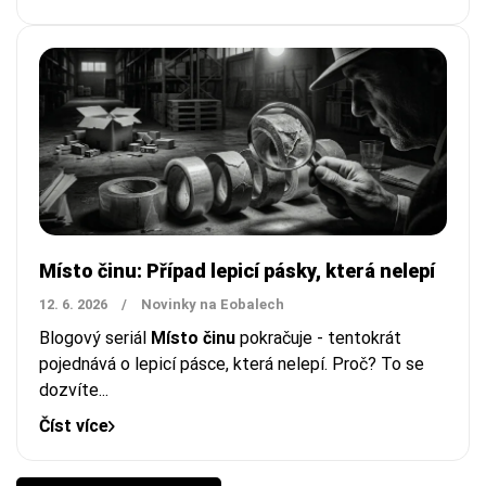
Místo činu: Případ lepicí pásky, která nelepí
12. 6. 2026
/
Novinky na Eobalech
Blogový seriál
Místo činu
pokračuje - tentokrát
pojednává o lepicí pásce, která nelepí. Proč? To se
dozvíte...
Číst více