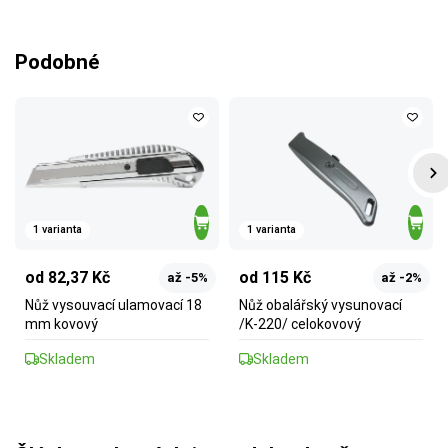
Podobné
1 varianta
1 varianta
od 82,37 Kč
od 115 Kč
až -5%
až -2%
Nůž vysouvací ulamovací 18
Nůž obalářský vysunovací
mm kovový
/K-220/ celokovový
Skladem
Skladem