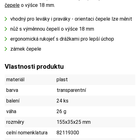
čepele
o výšce 18 mm.
vhodný pro leváky i praváky - orientaci čepele lze měnit
nůž s výměnnou čepelí o výšce 18 mm
ergonomická rukojeť s drážkami pro lepší úchop
zámek čepele
Vlastnosti produktu
materiál
plast
barva
transparentní
balení
24 ks
váha
26 g
rozměry
155x35x25 mm
celní nomenklatura
82119300