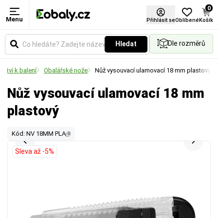
0
Menu
Přihlásit se
Oblíbené
Košík
Dle rozměrů
Hledat
nství k balení
Obalářské nože
Nůž vysouvací ulamovací 18 mm plastový
Nůž vysouvací ulamovací 18 mm
plastový
Kód: NV 18MM PLA
Sleva až -5%