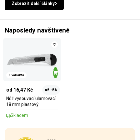
Zobrazit další články
Naposledy navštívené
1 varianta
od 16,47 Kč
až -5%
Nůž vysouvací ulamovací
18 mm plastový
Skladem