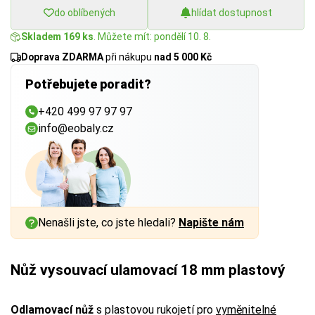
do oblíbených
hlídat dostupnost
Skladem 169 ks
. Můžete mít: pondělí 10. 8.
Doprava ZDARMA
při nákupu
nad 5 000 Kč
Potřebujete poradit?
+420 499 97 97 97
info@eobaly.cz
Nenašli jste, co jste hledali?
Napište nám
Nůž vysouvací ulamovací 18 mm plastový
Odlamovací nůž
s plastovou rukojetí pro
vyměnitelné