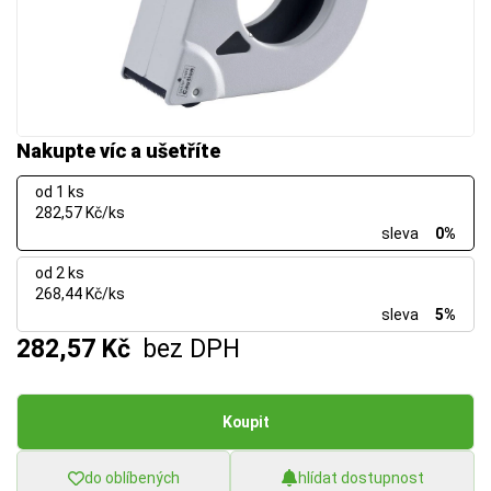
Nakupte víc a ušetříte
od 1 ks
282,57 Kč/ks
sleva
0%
od 2 ks
268,44 Kč/ks
sleva
5%
282,57 Kč
bez DPH
Koupit
do oblíbených
hlídat dostupnost