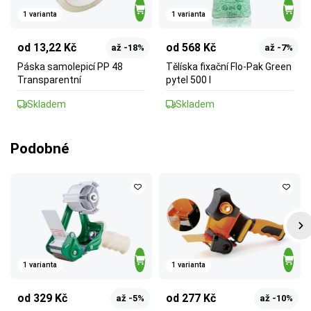
1 varianta
1 varianta
od 13,22 Kč
od 568 Kč
až -18%
až -7%
Páska samolepicí PP 48
Tělíska fixační Flo-Pak Green
Transparentní
pytel 500 l
Skladem
Skladem
Podobné
1 varianta
1 varianta
od 329 Kč
od 277 Kč
až -5%
až -10%