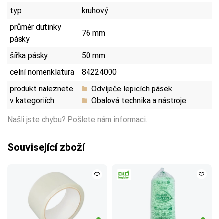
typ
kruhový
průměr dutinky
76 mm
pásky
šířka pásky
50 mm
celní nomenklatura
84224000
produkt naleznete
Odvíječe lepicích pásek
v kategoriích
Obalová technika a nástroje
Našli jste chybu?
Pošlete nám informaci.
Související zboží