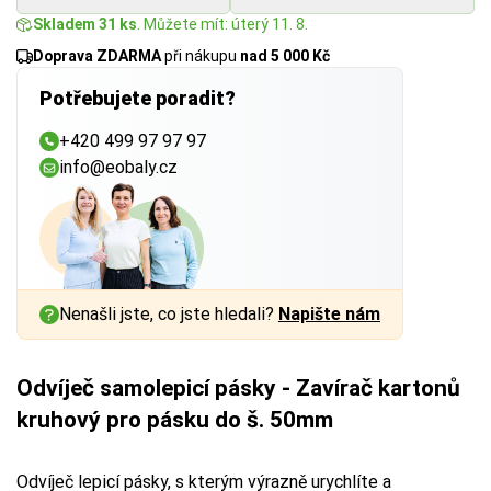
Skladem 31 ks
. Můžete mít: úterý 11. 8.
Doprava ZDARMA
při nákupu
nad 5 000 Kč
Potřebujete poradit?
+420 499 97 97 97
info@eobaly.cz
Nenašli jste, co jste hledali?
Napište nám
Odvíječ samolepicí pásky - Zavírač kartonů
kruhový pro pásku do š. 50mm
Odvíječ lepicí pásky, s kterým výrazně urychlíte a