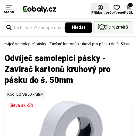
0
Menu
Přihlásit se
Oblíbené
Košík
Dle rozměrů
Hledat
Odvíječ samolepicí pásky - Zavírač kartonů kruhový pro pásku do š. 50mm
Odvíječ samolepicí pásky -
Zavírač kartonů kruhový pro
pásku do š. 50mm
Kód: LQ SB50 kruh
Sleva až -5%