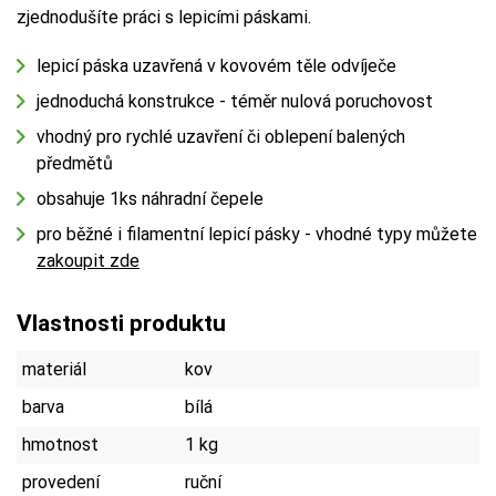
zjednodušíte práci s lepicími páskami.
lepicí páska uzavřená v kovovém těle odvíječe
jednoduchá konstrukce - téměr nulová poruchovost
vhodný pro rychlé uzavření či oblepení balených
předmětů
obsahuje 1ks náhradní čepele
pro běžné i filamentní lepicí pásky - vhodné typy můžete
zakoupit zde
Vlastnosti produktu
materiál
kov
barva
bílá
hmotnost
1 kg
provedení
ruční