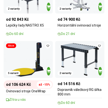
2 varianty
2 varianty
od 92 843 Kč
od 74 900 Kč
Lepičky řady NASTRO X5
Horizontální ovinovací stroje
Do 60 dní
Do 21 dní
Akce
5 variant
2 varianty
od 14 516 Kč
od 106 624 Kč
až -15%
Dopravník válečkový RG šířka
Ovinovací stroje OneWrap
800 mm
Zítra u vás
Do 60 dní