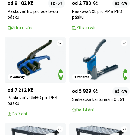
od 9 102 Kč
od 2 783 Kč
až -5%
až -5%
Páskovač BO pro ocelovou
Páskovač XL pro PP a PES
pásku
pásku
Zítra u vás
Zítra u vás
2 varianty
1 varianta
od 7 212 Kč
od 5 929 Kč
až -5%
Páskovač JUMBO pro PES
Sešívačka kartonážní C 561
pásku
Do 14 dní
Do 7 dní