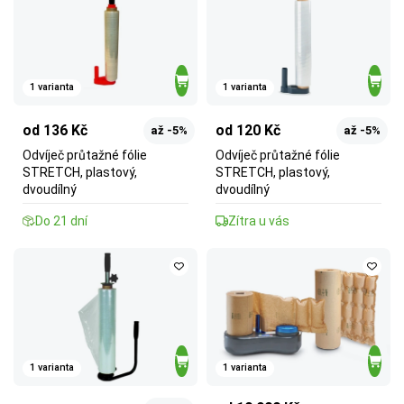
1 varianta
1 varianta
od 136 Kč
od 120 Kč
až -5%
až -5%
Odvíječ průtažné fólie
Odvíječ průtažné fólie
STRETCH, plastový,
STRETCH, plastový,
dvoudílný
dvoudílný
Do 21 dní
Zítra u vás
1 varianta
1 varianta