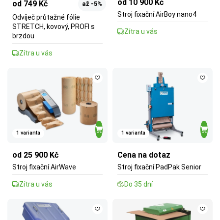
od 10 900 Kč
od 749 Kč
až -5%
Stroj fixační AirBoy nano4
Odvíječ průtažné fólie
STRETCH, kovový, PROFI s
Zítra u vás
brzdou
Zítra u vás
1 varianta
1 varianta
od 25 900 Kč
Cena na dotaz
Stroj fixační AirWave
Stroj fixační PadPak Senior
Zítra u vás
Do 35 dní