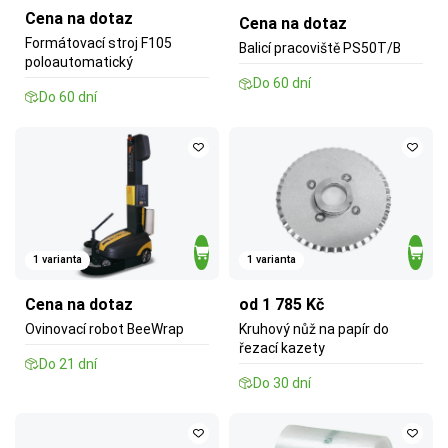
Cena na dotaz
Cena na dotaz
Formátovací stroj F105
Balicí pracoviště PS50T/B
poloautomatický
Do 60 dní
Do 60 dní
1 varianta
1 varianta
Cena na dotaz
od 1 785 Kč
Ovinovací robot BeeWrap
Kruhový nůž na papír do
řezací kazety
Do 21 dní
Do 30 dní