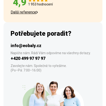
4,9
1 953 hodnocení
Další reference
Potřebujete poradit?
info@eobaly.cz
Napište nám. Rádi Vám odpovíme na všechny dotazy.
+420 499 97 97 97
Zavolejte nám. Společně to vyřešíme.
(Po–Pá: 7:00–16:00)