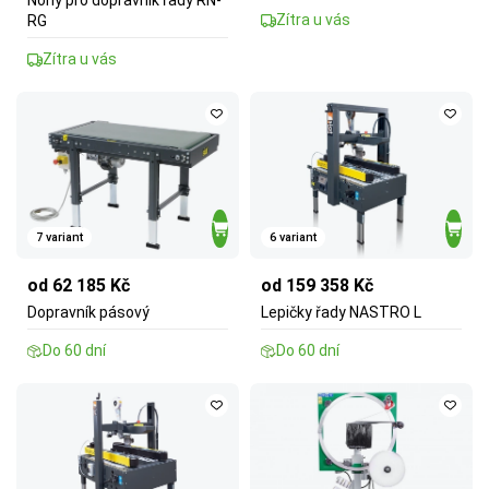
Nohy pro dopravník řady RN-
Zítra u vás
RG
Zítra u vás
7 variant
6 variant
od 62 185 Kč
od 159 358 Kč
Dopravník pásový
Lepičky řady NASTRO L
Do 60 dní
Do 60 dní