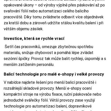
opakované úkony – od výroby výplně přes páskování až po
svařování fólií nebo automatizaci celého balicího
pracoviště. Díky tomu zvládnete odbavit více objednávek
za kratší dobu a zároveň udržíte stálou kvalitu balení i při
větším objemu zásilek.
Investice, která se rychle vrací
Šetří čas pracovníků, omezuje zbytečnou spotřebu
materiálu, snižuje chybovost a pomáhá lépe zvládat
sezónní špičky. Provoz tak může balit rychleji, úsporněji a s
menším zatížením personálu.
Balicí technologie pro malé e-shopy i velké provozy
V nabídce najdete řešení pro menší balicí pracoviště i
rozsáhlejší skladové provozy. Menší e-shopy ocení
kompaktní stroje na výrobu fixace, ruční páskovače nebo
jednoduché svářečky fólií. Větší provozy zase využijí
technologie pro automatizaci balení, dopravníkové