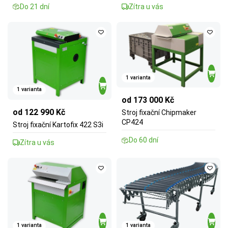
Do 21 dní
Zítra u vás
1 varianta
1 varianta
od 173 000 Kč
od 122 990 Kč
Stroj fixační Chipmaker
CP424
Stroj fixační Kartofix 422 S3i
Do 60 dní
Zítra u vás
1 varianta
1 varianta