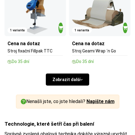
1 varianta
1 varianta
Cena na dotaz
Cena na dotaz
Stroj fixační Fillpak TTC
Stroj Geami Wrap ´n Go
Do 35 dní
Do 35 dní
Zobrazit další
Nenašli jste, co jste hledali?
Napište nám
Technologie, které šetří čas při balení
Správně zvolená obalová technika dokáže výrazně urychlit