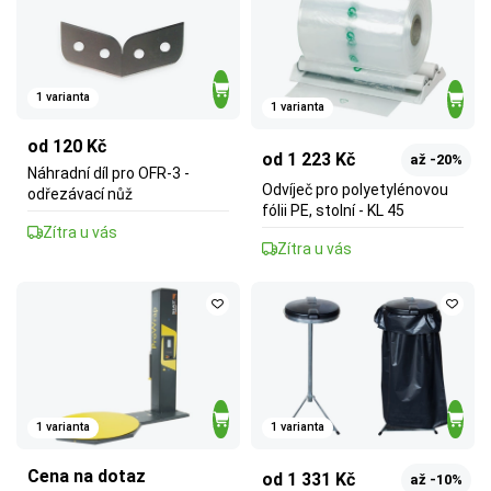
1 varianta
1 varianta
od 120 Kč
od 1 223 Kč
až -20%
Náhradní díl pro OFR-3 -
Odvíječ pro polyetylénovou
odřezávací nůž
fólii PE, stolní - KL 45
Zítra u vás
Zítra u vás
1 varianta
1 varianta
Cena na dotaz
od 1 331 Kč
až -10%