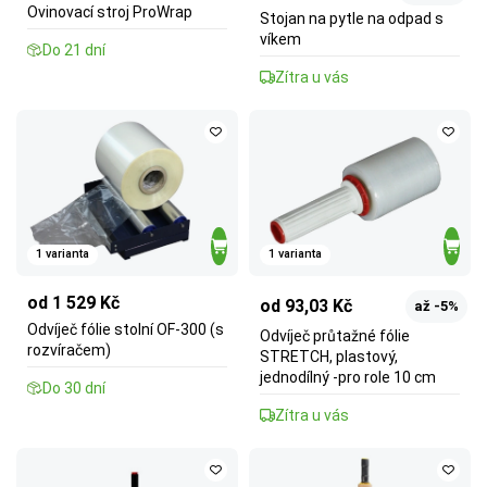
Ovinovací stroj ProWrap
Stojan na pytle na odpad s
víkem
Do 21 dní
Zítra u vás
1 varianta
1 varianta
od 1 529 Kč
od 93,03 Kč
až -5%
Odvíječ fólie stolní OF-300 (s
Odvíječ průtažné fólie
rozvíračem)
STRETCH, plastový,
jednodílný -pro role 10 cm
Do 30 dní
Zítra u vás