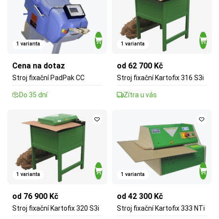
1 varianta
1 varianta
Cena na dotaz
od 62 700 Kč
Stroj fixační PadPak CC
Stroj fixační Kartofix 316 S3i
Do 35 dní
Zítra u vás
1 varianta
1 varianta
od 76 900 Kč
od 42 300 Kč
Stroj fixační Kartofix 320 S3i
Stroj fixační Kartofix 333 NTi