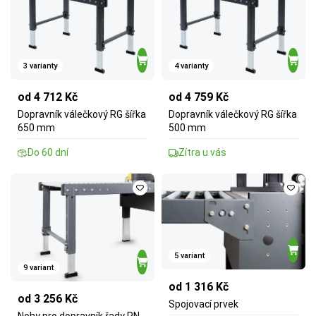
3 varianty
4 varianty
od 4 712 Kč
od 4 759 Kč
Dopravník válečkový RG šířka
Dopravník válečkový RG šířka
650 mm
500 mm
Do 60 dní
Zítra u vás
5 variant
9 variant
od 1 316 Kč
od 3 256 Kč
Spojovací prvek