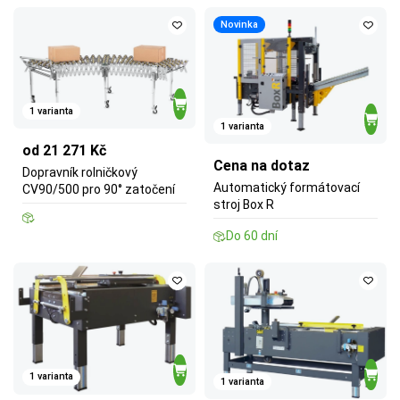
Novinka
1 varianta
1 varianta
od 21 271 Kč
Cena na dotaz
Dopravník rolničkový
Automatický formátovací
CV90/500 pro 90° zatočení
stroj Box R
Do 60 dní
1 varianta
1 varianta