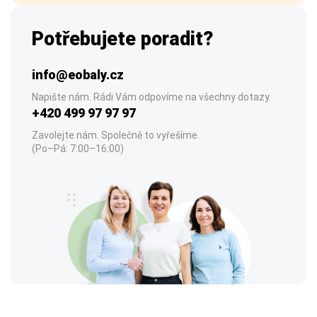
Potřebujete poradit?
info@eobaly.cz
Napište nám. Rádi Vám odpovíme na všechny dotazy.
+420 499 97 97 97
Zavolejte nám. Společně to vyřešíme.
(Po–Pá: 7:00–16:00)