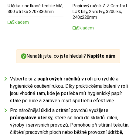
Utěrka z netkané textilie bílá,
Papírový ručník Z-Z Comfort
300 útržků 370x330mm
LUX bílý, 2 vrstvy, 3200 ks,
240x220mm
Skladem
Skladem
Nenašli jste, co jste hledali?
Napište nám
Vyberte si z
papírových ručníků v roli
pro rychlé a
hygienické osušení rukou. Díky praktickému balení v roli
jsou vhodné tam, kde je potřeba mít hygienický papír
stále po ruce a zároveň řešit spotřebu efektivně.
Pro náročnější úklid a otírání povrchů využijete
průmyslové utěrky
, které se hodí do skladů, dílen,
výroby i servisních provozů. Pomohou při stírání tekutin,
čištění pracovních ploch nebo běžné provozní údržbě,