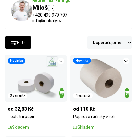
Ředitel marketingu
Miloš
+420 499 979 797
info@eobaly.cz
Filtr
Novinka
Novinka
3 varianty
4 varianty
od 32,83 Kč
od 110 Kč
Toaletní papír
Papírové ručníky v roli
Skladem
Skladem