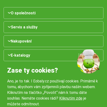
O společnosti
Servis a služby
Nakupování
E-katalogy
Zase ty cookies?
Ano, je to tak. I Eobaly.cz používají cookies. Primárně k
tomu, abychom vám zpříjemnili plavbu naším webem.
Kliknutím na tlačítko „Povolit“ nám k tomu dáte
souhlas. Nemáte cookies rádi?
Kliknutím zde
je
Naše pobočky:
můžete odmítnout.