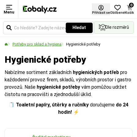
0
Menu
Barva
Materiál
Návin (m)
Šířka role (mm)
Přihlásit se
Oblíbené
Košík
Dle rozměrů
Hledat
Vyberte si barevné provedení obalů a balicích
Zvolte typ materiálu podle požadované pevnosti,
Udává celkovou délku materiálu namotaného na
Udává celkovou šířku role v milimetrech. Vyberte si
materiálů podle vašich preferencí.
vzhledu nebo ekologických vlastností obalu.
jedné roli v metrech.
rozměr podle velikosti balených předmětů nebo
Potřeby pro sklad a hygiena
Hygienické potřeby
palet.
Hygienické potřeby
Nabízíme sortiment základních
hygienických potřeb
pro
každodenní provoz firem, skladů, výrobních prostor i gastro
provozů. Naše
hygienické potřeby
vám pomůžou udržet
čistotu na pracovišti a zjednodušší úklid.
🧻
Toaletní papíry, útěrky a ručníky
doručujeme
do 24
hodin!
⚡