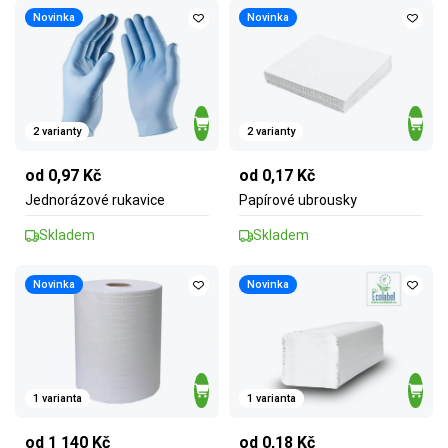
Novinka
Novinka
2 varianty
2 varianty
od 0,97 Kč
od 0,17 Kč
Jednorázové rukavice
Papírové ubrousky
Skladem
Skladem
Novinka
Novinka
1 varianta
1 varianta
od 1 140 Kč
od 0,18 Kč