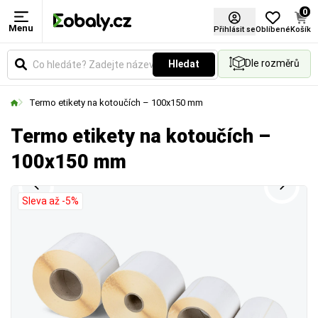
0
Menu
Přihlásit se
Oblíbené
Košík
Dle rozměrů
Hledat
Termo etikety na kotoučích – 100x150 mm
Termo etikety na kotoučích –
100x150 mm
Sleva až -5%