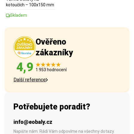
kotoučích – 100x150 mm
Skladem
Ověřeno
zákazníky
4,9
1 953 hodnocení
Další reference
Potřebujete poradit?
info@eobaly.cz
Napište nám. Rádi Vám odpovíme na všechny dotazy.