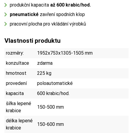
produkční kapacita
až 600 krabic/hod.
pneumatické
zavření spodních klop
pracovní plocha pro vkládání výrobků
Vlastnosti produktu
rozměry:
1952x753x1305-1505 mm
konzultace
zdarma
hmotnost
225 kg
provedení
poloautomatické
kapacita
600 krabic/hod.
šířka lepené
150-500 mm
krabice
délka lepené
150-600 mm
krabice