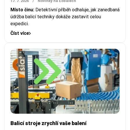
17. 7. 2026
/
Novinky na Eobalech
Místo činu:
Detektivní příběh odhaluje, jak zanedbaná
údržba balicí techniky dokáže zastavit celou
expedici.
Číst více
Balicí stroje zrychlí vaše balení