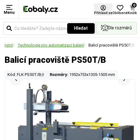
0
Menu
Přihlásit se
Oblíbené
Košík
Dle rozměrů
Hledat
ušenství
Technologie pro automatizaci balení
Balicí pracoviště PS50T/B
Balicí pracoviště PS50T/B
Kód: FLK PS50T/B
Rozměry:
1952x753x1305-1505 mm