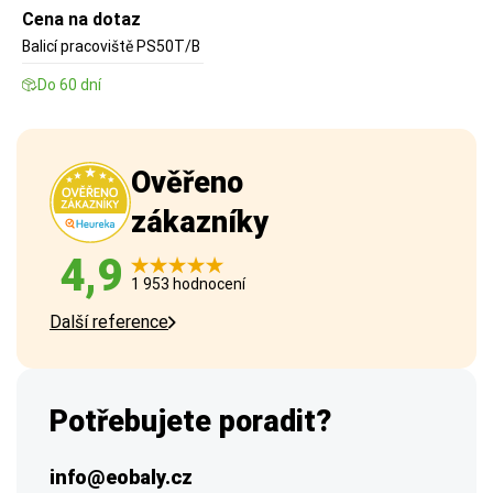
Cena na dotaz
Balicí pracoviště PS50T/B
Do 60 dní
Ověřeno
zákazníky
4,9
1 953 hodnocení
Další reference
Potřebujete poradit?
info@eobaly.cz