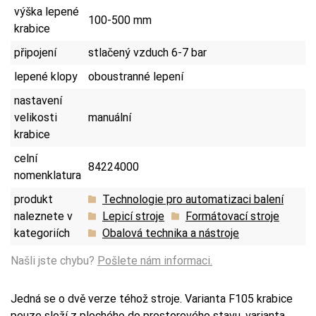
výška lepené
100-500 mm
krabice
připojení
stlačený vzduch 6-7 bar
lepené klopy
oboustranné lepení
nastavení
velikosti
manuální
krabice
celní
84224000
nomenklatura
produkt
Technologie pro automatizaci balení
naleznete v
Lepicí stroje
Formátovací stroje
kategoriích
Obalová technika a nástroje
Našli jste chybu?
Pošlete nám informaci.
Jedná se o dvě verze téhož stroje. Varianta F105 krabice
pouze složí z plochého do prostorového stavu, varianta