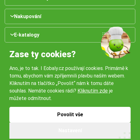
Nakupování
E-katalogy
Zase ty cookies?
Ano, je to tak. I Eobaly.cz používají cookies. Primárně k
tomu, abychom vám zpříjemnili plavbu naším webem.
Kliknutím na tlačítko „Povolit“ nám k tomu dáte
souhlas. Nemáte cookies rádi?
Kliknutím zde
je
Naše pobočky:
můžete odmítnout.
Obchodní podmínky
Ochrana osobníchů údajů
Povolit vše
Nastavení
© 2026 Servisbal Obaly s.r.o. Všechna práva vyhrazena.