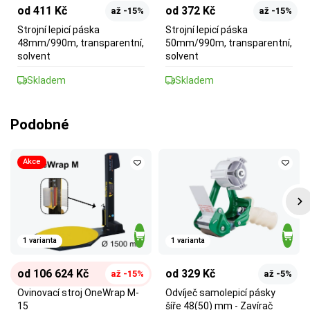
od 411 Kč
od 372 Kč
až -15%
až -15%
Strojní lepicí páska
Strojní lepicí páska
48mm/990m, transparentní,
50mm/990m, transparentní,
solvent
solvent
Skladem
Skladem
Podobné
Akce
1 varianta
1 varianta
od 106 624 Kč
od 329 Kč
až -15%
až -5%
Ovinovací stroj OneWrap M-
Odvíječ samolepicí pásky
15
šíře 48(50) mm - Zavírač