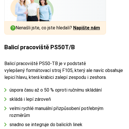
Nenašli jste, co jste hledali?
Napište nám
Balicí pracoviště PS50T/B
Balicí pracoviště PS50-TB je v podstatě
vylepšený formátovací stroj F105, který ale navíc obsahuje
lepicí hlavu, která krabici zalepí zespodu i zeshora.
úspora času až o 50 % oproti ručnímu skládání
skládá i lepí zároveň
velmi rychlé manuální přizpůsobení potřebným
rozměrům
snadno se integruje do balicích linek