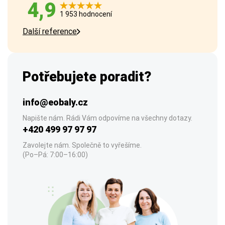
4,9
1 953 hodnocení
Další reference
Potřebujete poradit?
info@eobaly.cz
Napište nám. Rádi Vám odpovíme na všechny dotazy.
+420 499 97 97 97
Zavolejte nám. Společně to vyřešíme.
(Po–Pá: 7:00–16:00)