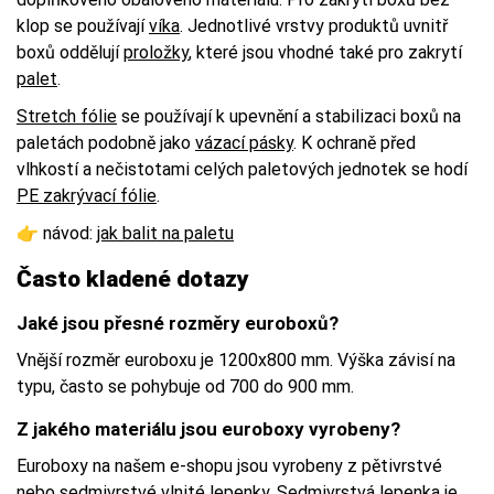
klop se používají
víka
. Jednotlivé vrstvy produktů uvnitř
boxů oddělují
proložky
, které jsou vhodné také pro zakrytí
palet
.
Stretch fólie
se používají k upevnění a stabilizaci boxů na
paletách podobně jako
vázací pásky
. K ochraně před
vlhkostí a nečistotami celých paletových jednotek se hodí
PE zakrývací fólie
.
👉 návod:
jak balit na paletu
Často kladené dotazy
Jaké jsou přesné rozměry euroboxů?
Vnější rozměr euroboxu je 1200x800 mm. Výška závisí na
typu, často se pohybuje od 700 do 900 mm.
Z jakého materiálu jsou euroboxy vyrobeny?
Euroboxy na našem e-shopu jsou vyrobeny z pětivrstvé
nebo sedmivrstvé vlnité lepenky. Sedmivrstvá lepenka je