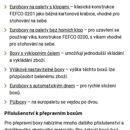
Euroboxy na palety s klopami
– klasická konstrukce
FEFCO 0201 jako běžná kartonová krabice, vhodné pro
stohování na sebe.
Euroboxy na palety bez horních klop
– pro uzavření se
používají víka, konstrukce FEFCO 0200, s víkem vhodné
pro stohování na sebe.
Boxy s výklopným čelem
– umožňují jednodušší vkládání
a vykládání zboží.
Výškově nastavitelné boxy
– výška těchto boxů lze
přizpůsobit balenému zboží.
Euroboxy s automatickým dnem
– pro rychlé složení
boxů.
Půlboxy
– na europaletu se vejdou po dvou.
Příslušenství k přepravním boxům
Pro přepravní boxy nabízíme mnoho dalšího příslušenství a
doplňkového obalového materiálu. Pro zakrytí boxů bez