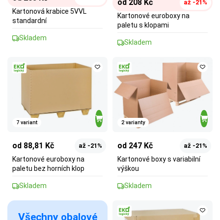
od 208 Kč
až -21%
Kartonová krabice 5VVL
Kartonové euroboxy na
standardní
paletu s klopami
Skladem
Skladem
7 variant
2 varianty
od 88,81 Kč
od 247 Kč
až -21%
až -21%
Kartonové euroboxy na
Kartonové boxy s variabilní
paletu bez horních klop
výškou
Skladem
Skladem
Všechny obalové