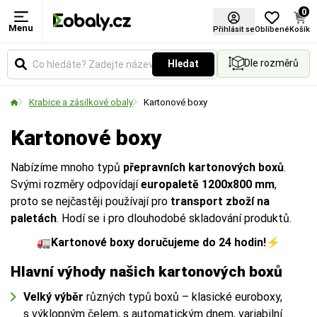
0
Menu
Délka
Šířka
Výška
Druh lepenky
Certifikace FSC®
Přihlásit se
Oblíbené
Košík
Dle rozměrů
Hledat
Rozměry krabic
Rozměry krabic
Rozměry krabic
Čím více vrstev (VVL), tím vyšší pevnost a
nosnost krabice:
Krabice a zásilkové obaly
Kartonové boxy
2VVL:
Ochrana povrchů, výplň (v rolích).
Kartonové boxy
3VVL:
Standardní balíky pro lehčí zboží.
Nabízíme mnoho typů
přepravních kartonových boxů
.
5VVL:
Těžší náklady, stěhování, vyšší ochrana.
Svými rozměry odpovídají
europaletě 1200x800 mm
,
7VVL:
Průmyslové využití a extrémní zatížení.
proto se nejčastěji používají pro
transport zboží na
paletách
. Hodí se i pro dlouhodobé skladování produktů.
🚛
Kartonové boxy doručujeme do 24 hodin!
⚡
Více zde
Na obrázku vidíte rozdíl mezi vnějším a vnitřním
Na obrázku vidíte rozdíl mezi vnějším a vnitřním
Na obrázku vidíte rozdíl mezi vnějším a vnitřním
měřením.
měřením.
měřením.
Hlavní výhody našich kartonových boxů
Velký výběr
různých typů boxů – klasické euroboxy,
D
D
D
= Délka
= Délka
= Délka
s výklopným čelem, s automatickým dnem, variabilní...