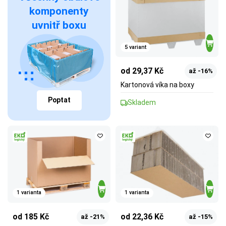
komponenty
uvnitř boxu
5 variant
od 29,37 Kč
až -16%
Kartonová víka na boxy
Poptat
Skladem
1 varianta
1 varianta
od 185 Kč
od 22,36 Kč
až -21%
až -15%