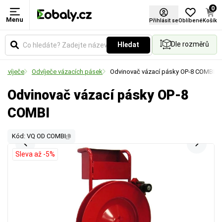
0
Menu
Přihlásit se
Oblíbené
Košík
Dle rozměrů
Hledat
Odvíječe
Odvíječe vázacích pásek
Odvinovač vázací pásky OP-8 COMBI
Odvinovač vázací pásky OP-8
COMBI
Kód: VQ OD COMBI
Sleva až -5%