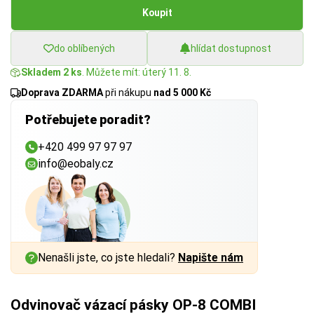
Koupit
do oblíbených
hlídat dostupnost
Skladem 2 ks
. Můžete mít: úterý 11. 8.
Doprava ZDARMA
při nákupu
nad 5 000 Kč
Potřebujete poradit?
+420 499 97 97 97
info@eobaly.cz
Nenašli jste, co jste hledali?
Napište nám
Odvinovač vázací pásky OP-8 COMBI