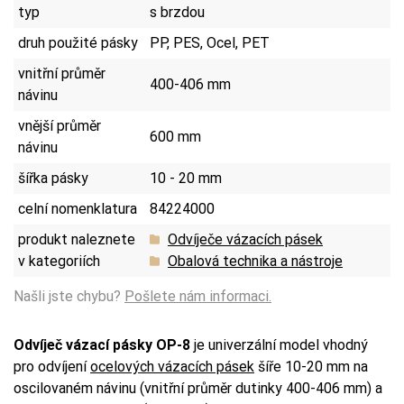
typ
s brzdou
druh použité pásky
PP, PES, Ocel, PET
vnitřní průměr
400-406 mm
návinu
vnější průměr
600 mm
návinu
šířka pásky
10 - 20 mm
celní nomenklatura
84224000
produkt naleznete
Odvíječe vázacích pásek
v kategoriích
Obalová technika a nástroje
Našli jste chybu?
Pošlete nám informaci.
Odvíječ vázací pásky OP-8
je univerzální model vhodný
pro odvíjení
ocelových vázacích pásek
šíře 10-20 mm na
oscilovaném návinu (vnitřní průměr dutinky 400-406 mm) a