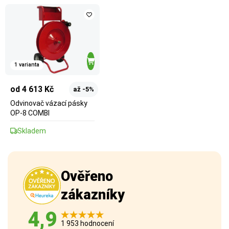
1 varianta
od 4 613 Kč
až -5%
Odvinovač vázací pásky
OP-8 COMBI
Skladem
Ověřeno
zákazníky
4,9
1 953 hodnocení