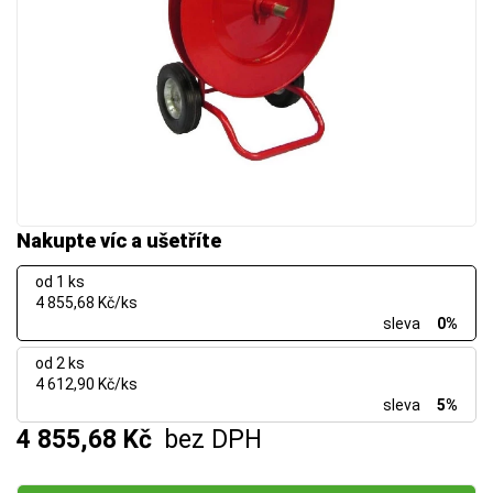
Nakupte víc a ušetříte
od 1 ks
4 855,68 Kč/ks
sleva
0%
od 2 ks
4 612,90 Kč/ks
sleva
5%
4 855,68 Kč
bez DPH