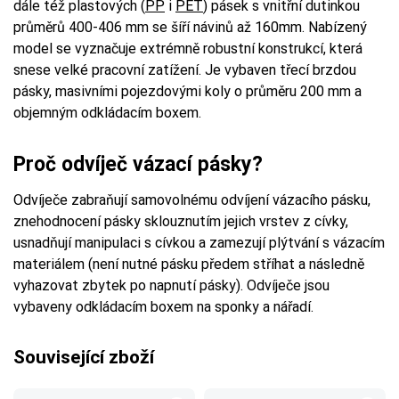
dále též plastových (
PP
i
PET
) pásek s vnitřní dutinkou
průměrů 400-406 mm se šíří návinů až 160mm. Nabízený
model se vyznačuje extrémně robustní konstrukcí, která
snese velké pracovní zatížení. Je vybaven třecí brzdou
pásky, masivními pojezdovými koly o průměru 200 mm a
objemným odkládacím boxem.
Proč odvíječ vázací pásky?
Odvíječe zabraňují samovolnému odvíjení vázacího pásku,
znehodnocení pásky sklouznutím jejich vrstev z cívky,
usnadňují manipulaci s cívkou a zamezují plýtvání s vázacím
materiálem (není nutné pásku předem stříhat a následně
vyhazovat zbytek po napnutí pásky). Odvíječe jsou
vybaveny odkládacím boxem na sponky a nářadí.
Související zboží