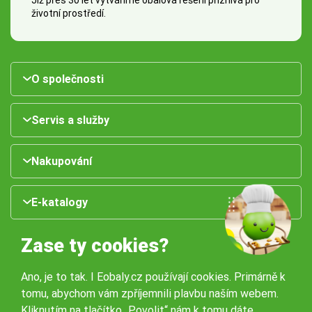
životní prostředí.
O společnosti
Servis a služby
Nakupování
E-katalogy
Zase ty cookies?
Ano, je to tak. I Eobaly.cz používají cookies. Primárně k
tomu, abychom vám zpříjemnili plavbu naším webem.
Kliknutím na tlačítko „Povolit“ nám k tomu dáte