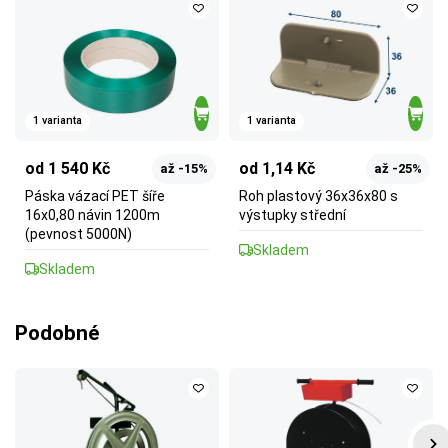
1 varianta
1 varianta
od 1 540 Kč
od 1,14 Kč
až -15%
až -25%
Páska vázací PET šíře
Roh plastový 36x36x80 s
16x0,80 návin 1200m
výstupky střední
(pevnost 5000N)
Skladem
Skladem
Podobné