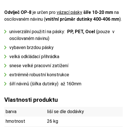
Odvíječ OP-8
je určen pro
vázací pásky
šíře 10-20 mm
na
oscilovaném návinu (
vnitřní průměr dutinky 400-406 mm
).
univerzální použití na pásky:
PP, PET, Ocel
(pouze v
oscilovaném návinu)
vybaven brzdou pásky
velká odkládací přihrádka
snese velké pracovní zatížení
extrémně robustní konstrukce
šíří návinů (šířka dutinky) až 160mm
Vlastnosti produktu
barva
liší se dle dodávky
hmotnost
26 kg