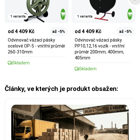
1 varianta
1 varianta
od 4 409 Kč
od 4 409 Kč
až -5%
až -5%
Odvinovač vázací pásky
Odvinovač vázací pásky
ocelové OP-5 - vnitřní průměr
PP10,12,16 vozík - vnitřní
260-310mm
průměr 200mm; 400mm;
405mm
Skladem
Skladem
Články, ve kterých je produkt obsažen: