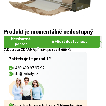
Produkt je momentálně nedostupný
Nezávazně
Hlídat dostupnost
poptat
Doprava ZDARMA
při nákupu
nad 5 000 Kč
Potřebujete poradit?
+420 499 97 97 97
info@eobaly.cz
Nenašli jste, co jste hledali?
Napište nám