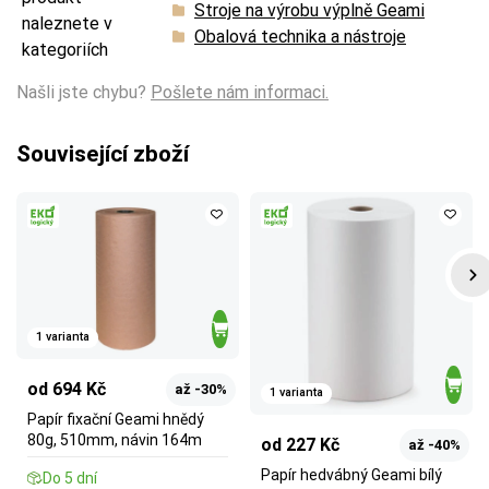
Stroje na výrobu výplně Geami
naleznete v
Obalová technika a nástroje
kategoriích
Našli jste chybu?
Pošlete nám informaci.
Související zboží
1 varianta
od 694 Kč
až -30%
1 varianta
Papír fixační Geami hnědý
80g, 510mm, návin 164m
od 227 Kč
až -40%
Papír hedvábný Geami bílý
Do 5 dní