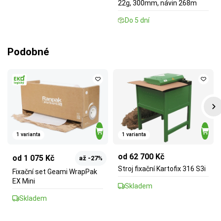
22g, 300mm, návin 268m
Do 5 dní
Podobné
1 varianta
1 varianta
od 62 700 Kč
od 1 075 Kč
až -27%
Stroj fixační Kartofix 316 S3i
Fixační set Geami WrapPak
EX Mini
Skladem
Skladem