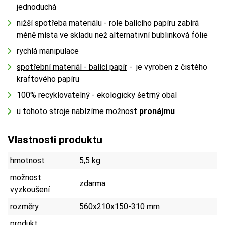
jednoduchá
nižší spotřeba materiálu - role balícího papíru zabírá
méně místa ve skladu než alternativní bublinková fólie
rychlá manipulace
spotřební materiál - balící papír
- je vyroben z čistého
kraftového papíru
100% recyklovatelný - ekologicky šetrný obal
u tohoto stroje nabízíme možnost
pronájmu
Vlastnosti produktu
hmotnost
5,5 kg
možnost
zdarma
vyzkoušení
rozměry
560x210x150-310 mm
produkt