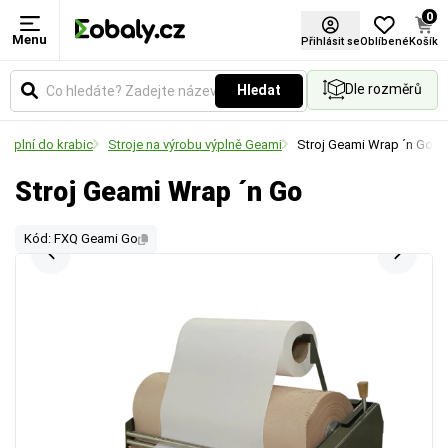
0
Menu
Přihlásit se
Oblíbené
Košík
Dle rozměrů
Hledat
 výplní do krabic
Stroje na výrobu výplně Geami
Stroj Geami Wrap ´n Go
Stroj Geami Wrap ´n Go
Kód: FXQ Geami Go