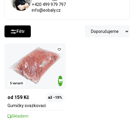
+420 499 979 797
info@eobaly.cz
Filtr
5 variant
od 159 Kč
až -15%
Gumičky svazkovací
Skladem