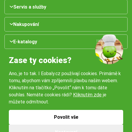
Servis a služby
Nakupování
E-katalogy
Zase ty cookies?
Ano, je to tak. I Eobaly.cz používají cookies. Primárně k
tomu, abychom vám zpříjemnili plavbu naším webem.
Kliknutím na tlačítko „Povolit“ nám k tomu dáte
souhlas. Nemáte cookies rádi?
Kliknutím zde
je
Naše pobočky:
můžete odmítnout.
Obchodní podmínky
Ochrana osobníchů údajů
Povolit vše