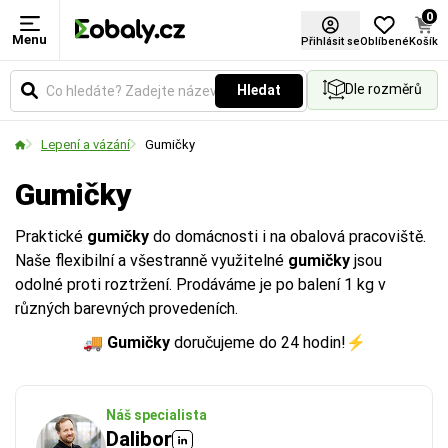
0
Menu
Přihlásit se
Oblíbené
Košík
Dle rozměrů
Hledat
Lepení a vázání
Gumičky
Gumičky
Praktické
gumičky
do domácnosti i na obalová pracoviště.
Naše flexibilní a všestranně využitelné
gumičky
jsou
odolné proti roztržení. Prodáváme je po balení 1 kg v
různých barevných provedeních.
🚚 Gumičky
doručujeme do 24 hodin!⚡
Náš specialista
Dalibor