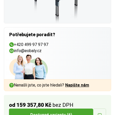
Potřebujete poradit?
+420 499 97 97 97
info@eobaly.cz
Nenašli jste, co jste hledali?
Napište nám
od 159 357,80 Kč
bez DPH
Dostupné varianty (6)