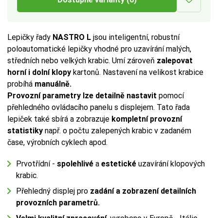
Lepičky řady
NASTRO L
jsou inteligentní, robustní
poloautomatické lepičky vhodné pro uzavírání malých,
středních nebo velkých krabic. Umí zároveň
zalepovat
horní i dolní klopy
kartonů. Nastavení na velikost krabice
probíhá
manuálně.
Provozní parametry lze detailně nastavit
pomocí
přehledného ovládacího panelu s displejem.
Tato řada
lepiček také
sbírá a zobrazuje
kompletní provozní
statistiky
např. o počtu zalepených krabic v zadaném
čase, výrobních cyklech apod.
Prvotřídní -
spolehlivé
a
estetické
uzavírání klopových
krabic.
Přehledný displej pro
zadání a zobrazení detailních
provozních parametrů.