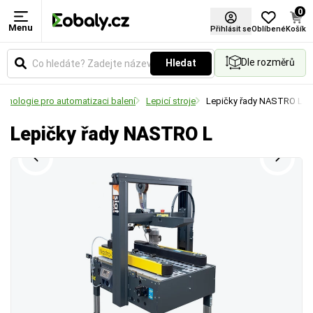
0
Menu
Přihlásit se
Oblíbené
Košík
Dle rozměrů
Hledat
chnologie pro automatizaci balení
Lepicí stroje
Lepičky řady NASTRO L
Lepičky řady NASTRO L