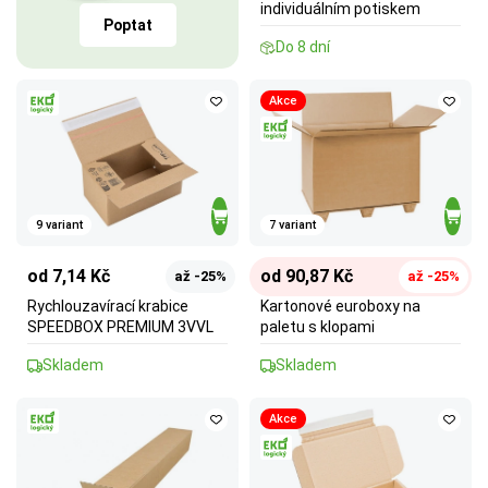
individuálním potiskem
Poptat
Do 8 dní
Akce
9 variant
7 variant
od 7,14 Kč
od 90,87 Kč
až -25%
až -25%
Rychlouzavírací krabice
Kartonové euroboxy na
SPEEDBOX PREMIUM 3VVL
paletu s klopami
Skladem
Skladem
Akce