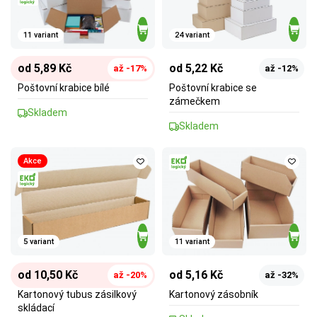
11 variant
24 variant
od 5,89 Kč
od 5,22 Kč
až -17%
až -12%
Poštovní krabice bílé
Poštovní krabice se
zámečkem
Skladem
Skladem
Akce
5 variant
11 variant
od 10,50 Kč
od 5,16 Kč
až -20%
až -32%
Kartonový tubus zásilkový
Kartonový zásobník
skládací