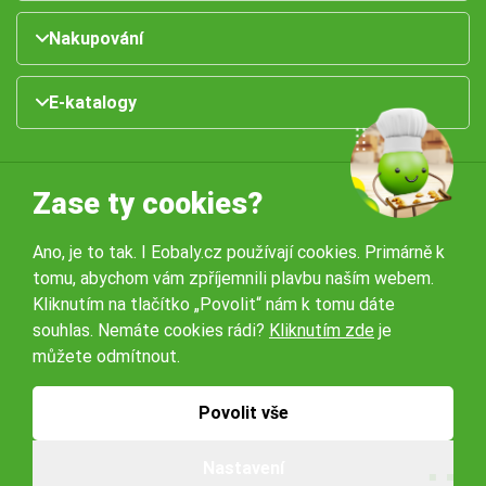
Nakupování
E-katalogy
Zase ty cookies?
Ano, je to tak. I Eobaly.cz používají cookies. Primárně k
tomu, abychom vám zpříjemnili plavbu naším webem.
Naše pobočky:
Kliknutím na tlačítko „Povolit“ nám k tomu dáte
souhlas. Nemáte cookies rádi?
Kliknutím zde
je
můžete odmítnout.
Obchodní podmínky
Ochrana osobníchů údajů
Povolit vše
© 2026 Servisbal Obaly s.r.o. Všechna práva vyhrazena.
Nastavení