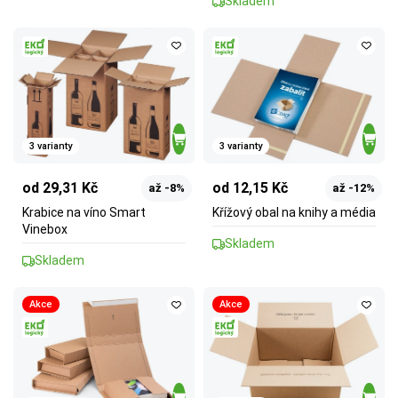
Skladem
3 varianty
3 varianty
od 29,31 Kč
od 12,15 Kč
až -8%
až -12%
Krabice na víno Smart
Křížový obal na knihy a média
Vinebox
Skladem
Skladem
Akce
Akce