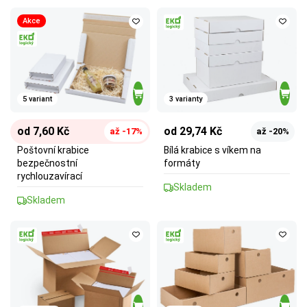
Akce
5 variant
3 varianty
od 7,60 Kč
od 29,74 Kč
až -17%
až -20%
Poštovní krabice
Bílá krabice s víkem na
bezpečnostní
formáty
rychlouzavírací
Skladem
Skladem