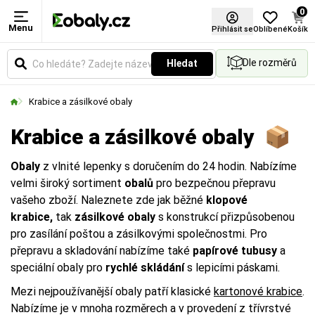
0
Menu
Délka
Šířka
Výška
Typ krabice
Druh lepenky
FEFCO
Barva
Formát
Certifikace FSC®
Přihlásit se
Oblíbené
Košík
Dle rozměrů
Hledat
Rozměry krabic
Rozměry krabic
Rozměry krabic
Vyberte si konstrukci krabice, která nejlépe
Čím více vrstev (VVL), tím vyšší pevnost a
Vyberte si barevné provedení obalů a balicích
Vyberte si produkt podle standardních formátů.
vyhovuje vašemu způsobu balení a expedice.
nosnost krabice:
materiálů podle vašich preferencí.
Krabice a zásilkové obaly
2VVL:
Ochrana povrchů, výplň (v rolích).
Krabice a zásilkové obaly 📦
3VVL:
Standardní balíky pro lehčí zboží.
Obaly
z vlnité lepenky s doručením do 24 hodin. Nabízíme
FEFCO
je mezinárodní číselný standard, který
5VVL:
Těžší náklady, stěhování, vyšší ochrana.
velmi široký sortiment
obalů
pro bezpečnou přepravu
popisuje
typ konstrukce krabice
. Každý obal má
7VVL:
Průmyslové využití a extrémní zatížení.
vašeho zboží. Naleznete zde jak běžné
klopové
svůj čtyřmístný kód začínající nulou — podle něj
krabice,
tak
zásilkové obaly
s konstrukcí přizpůsobenou
snadno poznáte tvar i způsob skládání.
pro zasílání poštou a zásilkovými společnostmi. Pro
Více zde
Na obrázku vidíte rozdíl mezi vnějším a vnitřním
Na obrázku vidíte rozdíl mezi vnějším a vnitřním
Na obrázku vidíte rozdíl mezi vnějším a vnitřním
přepravu a skladování nabízíme také
papírové tubusy
a
Například běžná klopová krabice má označení
0201
.
měřením.
měřením.
měřením.
speciální obaly pro
rychlé skládání
s lepicími páskami.
Mezi nejpoužívanější obaly patří klasické
kartonové krabice
.
D
D
D
= Délka
= Délka
= Délka
Katalog FEFCO
Nabízíme je v mnoha rozměrech a v provedení z třívrstvé