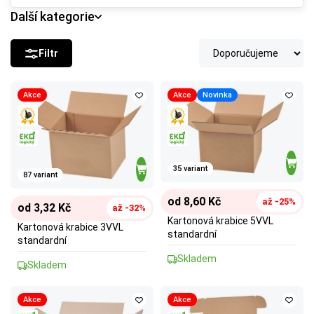
Další kategorie
Filtr
Akce
Akce
Novinka
35 variant
87 variant
od 8,60 Kč
až -25%
od 3,32 Kč
až -32%
Kartonová krabice 5VVL
Kartonová krabice 3VVL
standardní
standardní
Skladem
Skladem
Akce
Akce