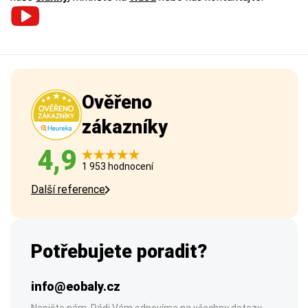
Ověřeno
zákazníky
4,9
1 953 hodnocení
Další reference
Potřebujete poradit?
info@eobaly.cz