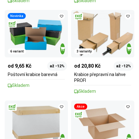
Skladem
Skladem
Novinka
6 variant
3 varianty
od 9,65 Kč
od 20,80 Kč
až -12%
až -12%
Poštovní krabice barevná
Krabice přepravní na lahve
PROFI
Skladem
Skladem
Akce