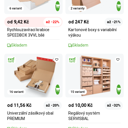
6 variant
2 varianty
od 9,42 Kč
od 247 Kč
až -22%
až -21%
Rychlouzavírací krabice
Kartonové boxy s variabilní
SPEEDBOX 3VVL bílé
výškou
Skladem
Skladem
16 variant
15 variant
od 11,56 Kč
od 10,00 Kč
až -20%
až -32%
Univerzální zásilkový obal
Regálový systém
PREMIUM
SERVISBAL