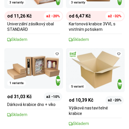
3 varianty
3 varianty
od 11,26 Kč
od 6,47 Kč
až -20%
až -32%
Univerzální zásilkový obal
Kartonová krabice 3VVL s
STANDARD
vnitřním potiskem
Skladem
Skladem
1 varianta
5 variant
od 31,03 Kč
až -10%
od 10,39 Kč
až -20%
Dárková krabice dno + víko
Výškově nastavitelné
krabice
Skladem
Skladem