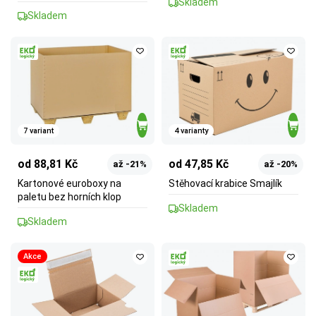
Skladem
Skladem
7 variant
4 varianty
od 88,81 Kč
od 47,85 Kč
až -21%
až -20%
Kartonové euroboxy na
Stěhovací krabice Smajlík
paletu bez horních klop
Skladem
Skladem
Akce