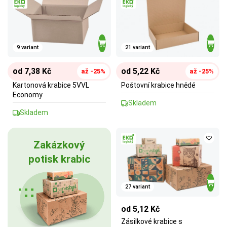
9 variant
21 variant
od 7,38 Kč
od 5,22 Kč
až -25%
až -25%
Kartonová krabice 5VVL
Poštovní krabice hnědé
Economy
Skladem
Skladem
Zakázkový
potisk krabic
27 variant
od 5,12 Kč
Zásilkové krabice s