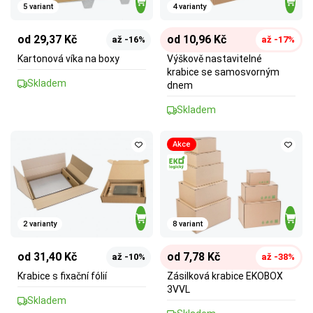
5 variant
4 varianty
od 29,37 Kč
od 10,96 Kč
až -16%
až -17%
Kartonová víka na boxy
Výškově nastavitelné
krabice se samosvorným
Skladem
dnem
Skladem
Akce
2 varianty
8 variant
od 31,40 Kč
od 7,78 Kč
až -10%
až -38%
Krabice s fixační fólií
Zásilková krabice EKOBOX
3VVL
Skladem