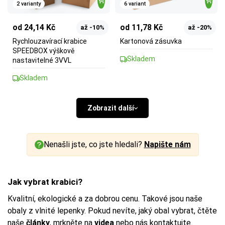
2 varianty
6 variant
od 24,14 Kč
od 11,78 Kč
až -10%
až -20%
Rychlouzavírací krabice
Kartonová zásuvka
SPEEDBOX výškově
Skladem
nastavitelné 3VVL
Skladem
Zobrazit další
Nenašli jste, co jste hledali?
Napište nám
Jak vybrat krabici?
Kvalitní, ekologické a za dobrou cenu. Takové jsou naše
obaly z vlnité lepenky. Pokud nevíte, jaký obal vybrat, čtěte
naše
články
, mrkněte na
videa
nebo nás kontaktujte.