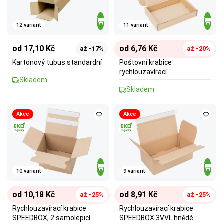
12 variant
11 variant
od 17,10 Kč
od 6,76 Kč
až -17%
až -20%
Kartonový tubus standardní
Poštovní krabice
rychlouzavírací
Skladem
Skladem
Akce
Akce
10 variant
9 variant
od 10,18 Kč
od 8,91 Kč
až -25%
až -25%
Rychlouzavírací krabice
Rychlouzavírací krabice
SPEEDBOX, 2 samolepicí
SPEEDBOX 3VVL hnědé