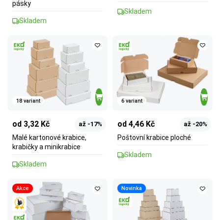
pásky
Skladem
Skladem
18 variant
6 variant
od 3,32 Kč
od 4,46 Kč
až -17%
až -20%
Malé kartonové krabice,
Poštovní krabice ploché
krabičky a minikrabice
Skladem
Skladem
Akce
Novinka