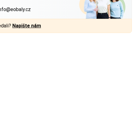
nfo@eobaly.cz
edali?
Napište nám