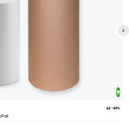
až -40%
apPak