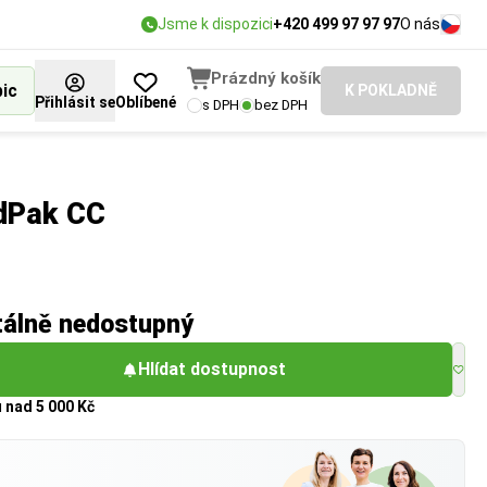
Jsme k dispozici
+420 499 97 97 97
O nás
Prázdný košík
bic
K POKLADNĚ
Přihlásit se
Oblíbené
s DPH
bez DPH
adPak CC
tálně nedostupný
Hlídat dostupnost
u
nad 5 000 Kč
?