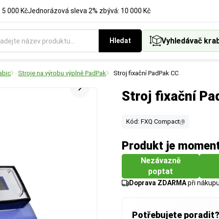
 5 000 Kč
Jednorázová sleva 2% zbývá: 10 000 Kč
Vyhledávač kra
Hledat
abic
Stroje na výrobu výplně PadPak
Stroj fixační PadPak CC
Stroj fixační P
Kód: FXQ Compact
Produkt je momen
Nezávazně
poptat
Doprava ZDARMA
při nákup
Potřebujete poradit