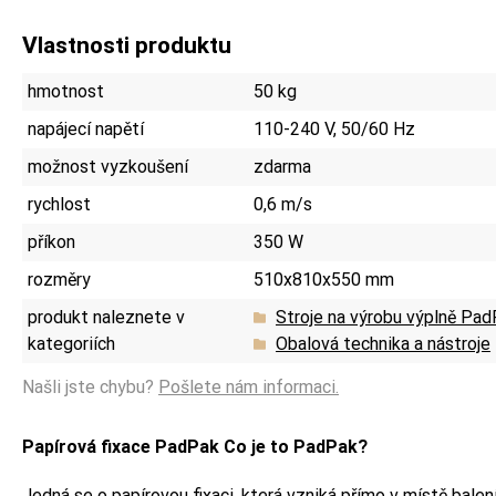
Vlastnosti produktu
hmotnost
50 kg
napájecí napětí
110-240 V, 50/60 Hz
možnost vyzkoušení
zdarma
rychlost
0,6 m/s
příkon
350 W
rozměry
510x810x550 mm
produkt naleznete v
Stroje na výrobu výplně Pa
kategoriích
Obalová technika a nástroje
Našli jste chybu?
Pošlete nám informaci.
Papírová fixace PadPak Co je to PadPak?
Jedná se o papírovou fixaci, která vzniká přímo v místě bale