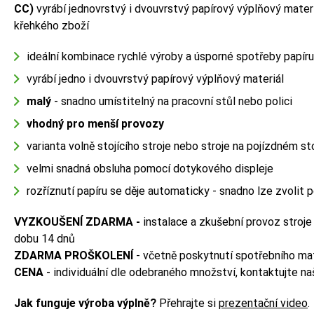
CC)
vyrábí jednovrstvý i dvouvrstvý papírový výplňový mater
křehkého zboží
ideální kombinace rychlé výroby a úsporné spotřeby papíru
vyrábí jedno i dvouvrstvý papírový výplňový materiál
malý
- snadno umístitelný na pracovní stůl nebo polici
vhodný pro menší provozy
varianta volně stojícího stroje nebo stroje na pojízdném st
velmi snadná obsluha pomocí dotykového displeje
rozříznutí papíru se děje automaticky - snadno lze zvolit 
VYZKOUŠENÍ ZDARMA -
instalace a zkušební provoz stroje
dobu 14 dnů
ZDARMA PROŠKOLENÍ
- včetně poskytnutí spotřebního mat
CENA
- individuální dle odebraného množství, kontaktujte 
Jak funguje výroba výplně?
Přehrajte si
prezentační video
.