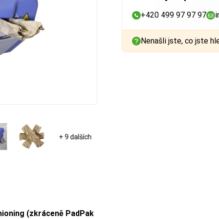
+420 499 97 97 97
i
Nenašli jste, co jste hl
+ 9 dalších
hioning (zkráceně PadPak