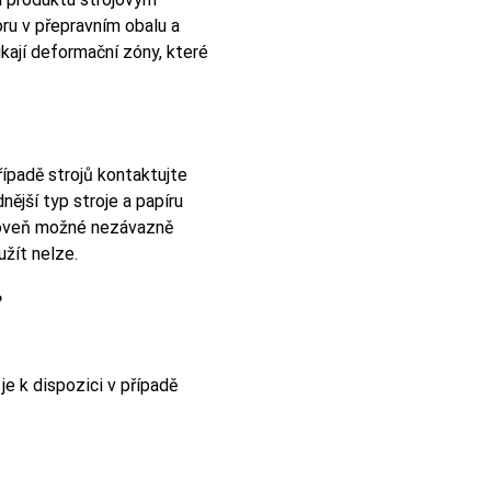
oru v přepravním obalu a
kají deformační zóny, které
řípadě strojů kontaktujte
ější typ stroje a papíru
ároveň možné nezávazně
žít nelze.
?
je k dispozici v případě