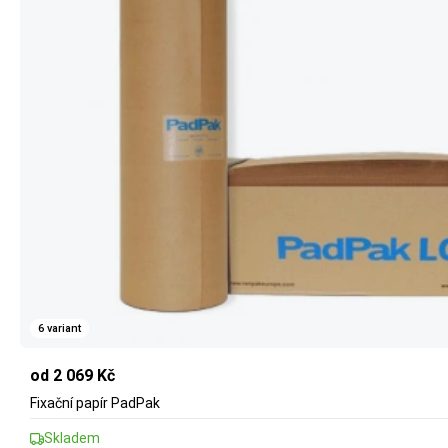
6 variant
od 2 069 Kč
Fixační papír PadPak
Skladem