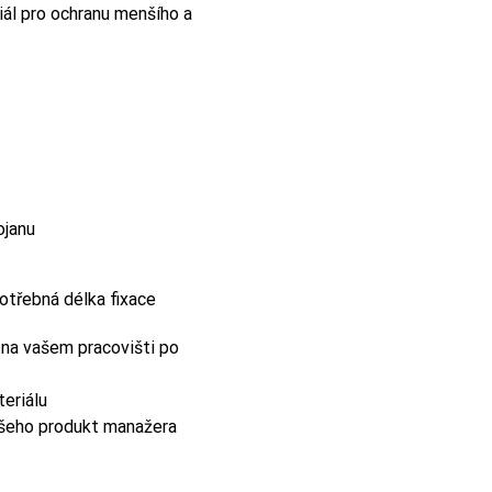
iál pro ochranu menšího a
ojanu
potřebná délka fixace
 na vašem pracovišti po
eriálu
našeho produkt manažera