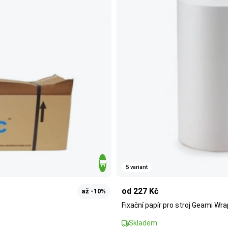
5 variant
od 227 Kč
až -10%
Fixační papír pro stroj Geami Wr
Skladem