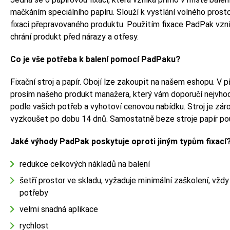
mačkáním speciálního papíru. Slouží k vystlání volného prost
fixaci přepravovaného produktu. Použitím fixace PadPak vzni
chrání produkt před nárazy a otřesy.
Co je vše potřeba k balení pomocí PadPaku?
Fixační stroj a papír. Obojí lze zakoupit na našem eshopu. V p
prosím našeho produkt manažera, který vám doporučí nejvhodn
podle vašich potřeb a vyhotoví cenovou nabídku. Stroj je z
vyzkoušet po dobu 14 dnů. Samostatně beze stroje papír pou
Jaké výhody PadPak poskytuje oproti jiným typům fixací
redukce celkových nákladů na balení
šetří prostor ve skladu, vyžaduje minimální zaškolení, vždy 
potřeby
velmi snadná aplikace
rychlost