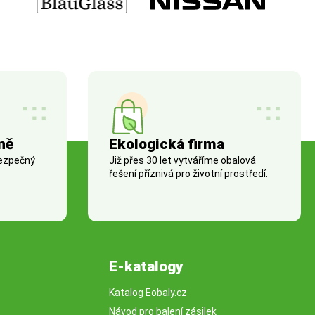
ně
Ekologická firma
bezpečný
Již přes 30 let vytváříme obalová
řešení příznivá pro životní prostředí.
E-katalogy
Katalog Eobaly.cz
Návod pro balení zásilek