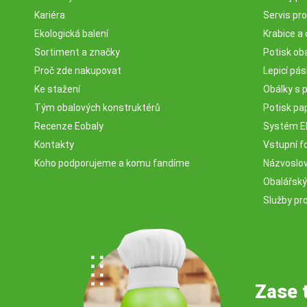
Kariéra
Servis pr
Ekologická balení
Krabice a 
Sortiment a značky
Potisk ob
Proč zde nakupovat
Lepicí pá
Ke stažení
Obálky s 
Tým obalových konstruktérů
Potisk pa
Recenze Eobaly
Systém 
Kontakty
Vstupní fo
Koho podporujeme a komu fandíme
Názvosloví
Obalářský
Služby pr
Zase 