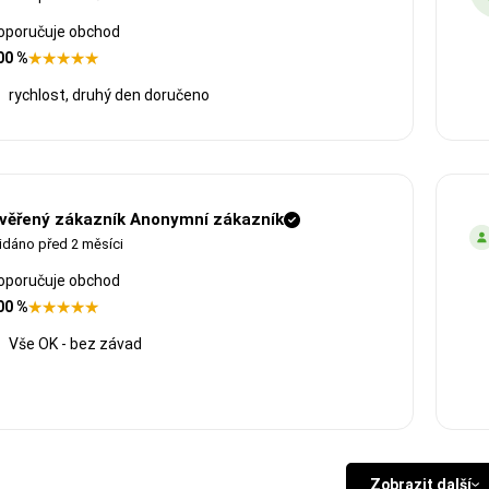
oporučuje obchod
00 %
rychlost, druhý den doručeno
věřený zákazník Anonymní zákazník
idáno před 2 měsíci
oporučuje obchod
00 %
Vše OK - bez závad
Zobrazit další