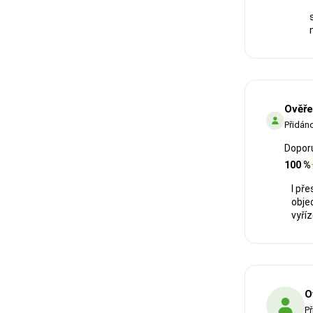
Ověře
Přidán
Dopor
100 %
I př
obje
vyříz
O
Př