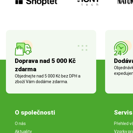
Doprava nad 5 000 Kč
Dodáv
Objednávky
zdarma
expedujem
Objednejte nad 5 000 Kč bez DPH a
zboží Vám dodáme zdarma.
O společnosti
Servis
O nás
Přehled v
Aktuality
Vzorky pr