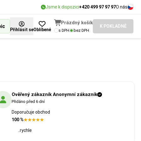
Jsme k dispozici
+420 499 97 97 97
O nás
Prázdný košík
bic
K POKLADNĚ
Přihlásit se
Oblíbené
s DPH
bez DPH
Ověřený zákazník Anonymní zákazník
Přidáno před 6 dní
Doporučuje obchod
100 %
..rychle