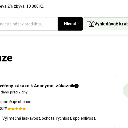
eva 2% zbývá: 10 000 Kč
Vyhledávač kra
Hledat
nze
věřený zákazník Anonymní zákazník
idáno před 2 dny
oporučuje obchod
00 %
Výjimečná laskavost, ochota, rychlost, spolehlivost.