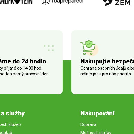
áme do 24 hodin
Nakupujte bezpeč
 přijaté do 14:30 hod.
Ochrana osobních údajů a 
e ten samý pracovní den.
nákup jsou pro nás priorita.
 a služby
Nakupování
šech služeb
Doprava
oduktů
Možnosti platby