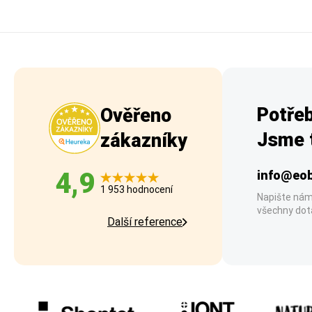
Potřeb
Ověřeno
Jsme t
zákazníky
4,9
info@eob
1 953 hodnocení
Napište nám
všechny dot
Další reference