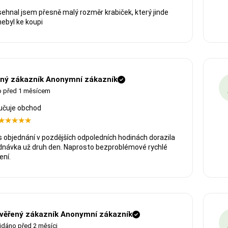
sehnal jsem přesně malý rozměr krabiček, který jinde
nebyl ke koupi
ný zákazník Anonymní zákazník
o před 1 měsícem
učuje obchod
es objednání v pozdějších odpoledních hodinách dorazila
dnávka už druh den. Naprosto bezproblémové rychlé
ení.
věřený zákazník Anonymní zákazník
idáno před 2 měsíci