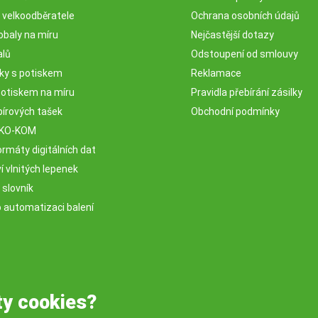
o velkoodběratele
Ochrana osobních údajů
obaly na míru
Nejčastější dotazy
alů
Odstoupení od smlouvy
sky s potiskem
Reklamace
potiskem na míru
Pravidla přebírání zásilky
pírových tašek
Obchodní podmínky
EKO-KOM
rmáty digitálních dat
 vlnitých lepenek
 slovník
o automatizaci balení
ty cookies?