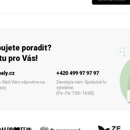
ujete poradit?
u pro Vás!
aly.cz
+420 499 97 97 97
. Rádi Vám odpovíme na
Zavolejte nám. Společně to
azy.
vyřešíme.
(Po–Pá: 7:00–16:00)