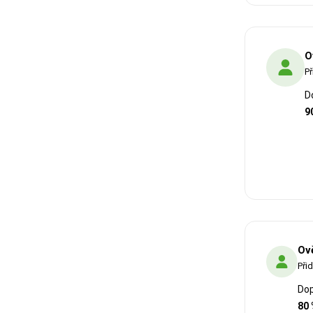
O
Př
D
9
Ov
Při
Dop
80