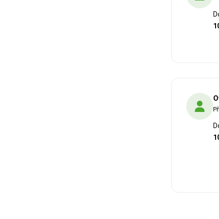
D
1
O
Př
D
1