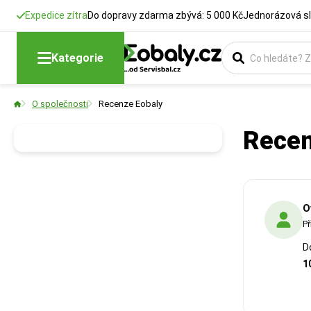
Expedice zítra
Do dopravy zdarma zbývá: 5 000 Kč
Jednorázová sl
Kategorie
O společnosti
Recenze Eobaly
Rece
O
Př
D
1