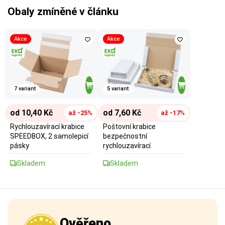
Obaly zmíněné v článku
Akce
Akce
7 variant
5 variant
od 10,40 Kč
od 7,60 Kč
až -25%
až -17%
Rychlouzavírací krabice
Poštovní krabice
SPEEDBOX, 2 samolepicí
bezpečnostní
pásky
rychlouzavírací
Skladem
Skladem
Ověřeno