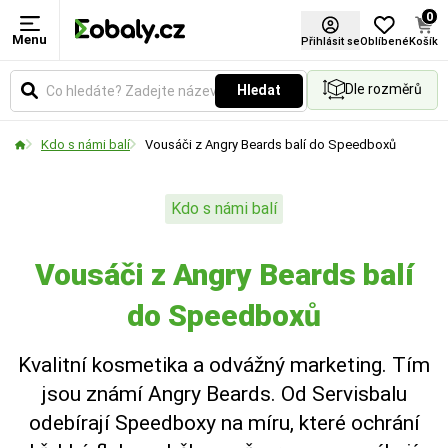
0
Menu
Přihlásit se
Oblíbené
Košík
Dle rozměrů
Hledat
Kdo s námi balí
Vousáči z Angry Beards balí do Speedboxů
Kdo s námi balí
Vousáči z Angry Beards balí
do Speedboxů
Kvalitní kosmetika a odvážný marketing. Tím
jsou známí Angry Beards. Od Servisbalu
odebírají Speedboxy na míru, které ochrání