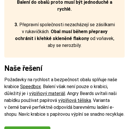
Balení do obalů proto musí být jednoduché a
rychlé.
3.
Přepravní společnosti nezacházejí se zásilkami
v rukavičkách.
Obal musí během přepravy
ochránit i křehké skleněné flakony
od voňavek,
aby se nerozbily.
Naše řešení
Požadavky na rychlost a bezpečnost obalu splňuje naše
krabice
Speedbox
. Balení však není pouze o krabici,
důležitý je i
výplňový materiál
. Angry Beards uvítali naši
nabídku používat papírová
výplňová tělíska
. Varianta
v černé barvě perfektně odpovídá barevnému ladění e-
shopu. Navíc krabice s papírovou výplní se snadno recykluje.