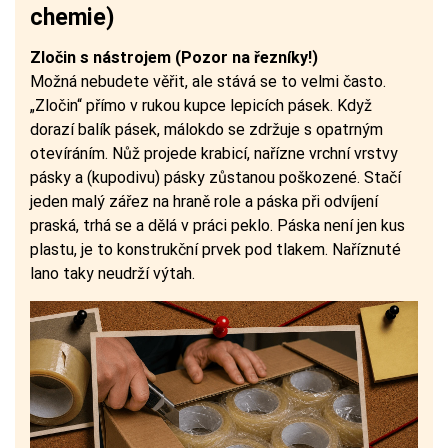
chemie)
Zločin s nástrojem (Pozor na řezníky!)
Možná nebudete věřit, ale stává se to velmi často.
„Zločin“ přímo v rukou kupce lepicích pásek. Když
dorazí balík pásek, málokdo se zdržuje s opatrným
otevíráním. Nůž projede krabicí, nařízne vrchní vrstvy
pásky a (kupodivu) pásky zůstanou poškozené. Stačí
jeden malý zářez na hraně role a páska při odvíjení
praská, trhá se a dělá v práci peklo. Páska není jen kus
plastu, je to konstrukční prvek pod tlakem. Naříznuté
lano taky neudrží výtah.