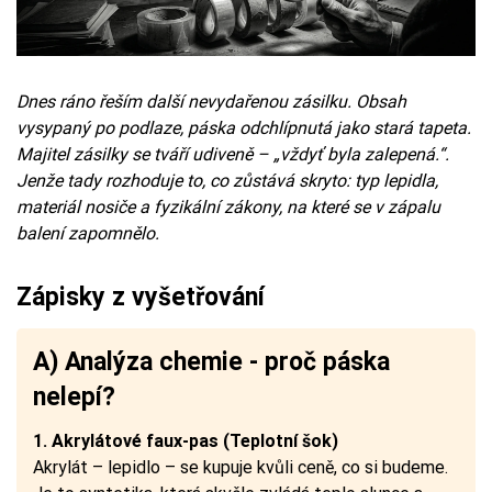
Dnes ráno řeším další nevydařenou zásilku. Obsah
vysypaný po podlaze, páska odchlípnutá jako stará tapeta.
Majitel zásilky se tváří udiveně – „vždyť byla zalepená.“.
Jenže tady rozhoduje to, co zůstává skryto: typ lepidla,
materiál nosiče a fyzikální zákony, na které se v zápalu
balení zapomnělo.
Zápisky z vyšetřování
A) Analýza chemie - proč páska
nelepí?
1. Akrylátové faux-pas (Teplotní šok)
Akrylát – lepidlo – se kupuje kvůli ceně, co si budeme.