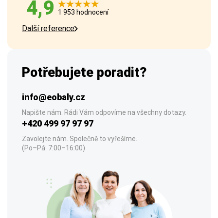
4,9
1 953 hodnocení
Další reference
Potřebujete poradit?
info@eobaly.cz
Napište nám. Rádi Vám odpovíme na všechny dotazy.
+420 499 97 97 97
Zavolejte nám. Společně to vyřešíme.
(Po–Pá: 7:00–16:00)