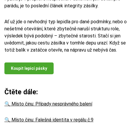
parádu, je to poslední článek integrity zásilky.
Ať už jde o nevhodný typ lepidla pro dané podmínky, nebo o
nešetrné otevírání, které zbytečně naruší strukturu role,
výsledek bývá podobný – zbytečné starosti. Stačí si jen
uvědomit, jakou cestu zásilka v tomhle depu urazí. Když se
totiž balík v zatáčce otevře, na nápravu už nebývá čas.
Koupit lepicí pásky
Čtěte dále:
🔍 Místo činu: Případy nesprávného balení
🔍
Místo činu: Falešná identita v regálu č.9