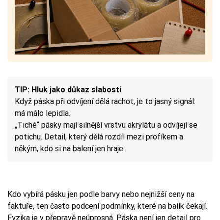
TIP: Hluk jako důkaz slabosti
Když páska při odvíjení dělá rachot, je to jasný signál:
má málo lepidla.
„Tiché“ pásky mají silnější vrstvu akrylátu a odvíjejí se
potichu. Detail, který dělá rozdíl mezi profíkem a
někým, kdo si na balení jen hraje.
Kdo vybírá pásku jen podle barvy nebo nejnižší ceny na
faktuře, ten často podcení podmínky, které na balík čekají.
Fyzika je v přepravě neúprosná. Páska není jen detail pro