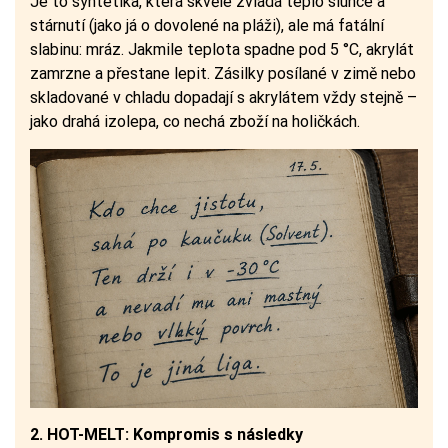
Je to syntetika, která skvěle zvládá teplo slunce a
stárnutí (jako já o dovolené na pláži), ale má fatální
slabinu: mráz. Jakmile teplota spadne pod 5 °C, akrylát
zamrzne a přestane lepit. Zásilky posílané v zimě nebo
skladované v chladu dopadají s akrylátem vždy stejně –
jako drahá izolepa, co nechá zboží na holičkách.
2. HOT-MELT: Kompromis s následky