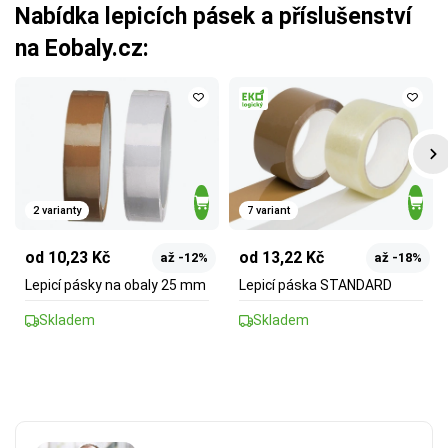
Nabídka lepicích pásek a příslušenství
na Eobaly.cz:
2 varianty
7 variant
od 10,23 Kč
od 13,22 Kč
až -12%
až -18%
Lepicí pásky na obaly 25 mm
Lepicí páska STANDARD
Skladem
Skladem