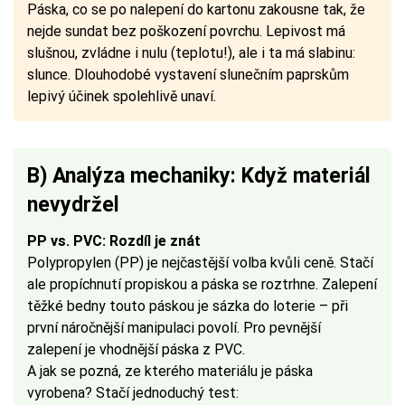
Páska, co se po nalepení do kartonu zakousne tak, že
nejde sundat bez poškození povrchu. Lepivost má
slušnou, zvládne i nulu (teplotu!), ale i ta má slabinu:
slunce. Dlouhodobé vystavení slunečním paprskům
lepivý účinek spolehlivě unaví.
B) Analýza mechaniky: Když materiál
nevydržel
PP vs. PVC: Rozdíl je znát
Polypropylen (PP) je nejčastější volba kvůli ceně. Stačí
ale propíchnutí propiskou a páska se roztrhne. Zalepení
těžké bedny touto páskou je sázka do loterie – při
první náročnější manipulaci povolí. Pro pevnější
zalepení je vhodnější páska z PVC.
A jak se pozná, ze kterého materiálu je páska
vyrobena? Stačí jednoduchý test: