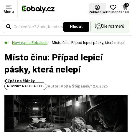
0
Menu
Přihlásit se
Oblíbené
Košík
Dle rozměrů
Hledat
Novinky na Eobalech
Místo činu: Případ lepicí pásky, která nelepí
Místo činu: Případ lepicí
pásky, která nelepí
Zpět na články
/
Autor: Vojta Štěpánek
/
12.6.2026
NOVINKY NA EOBALECH