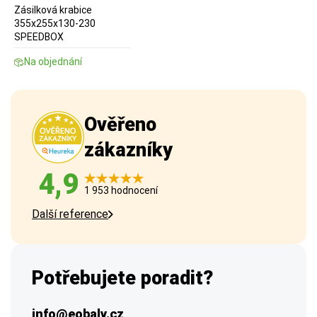
Zásilková krabice
355x255x130-230
SPEEDBOX
Na objednání
Ověřeno
zákazníky
4,9
1 953 hodnocení
Další reference
Potřebujete poradit?
info@eobaly.cz