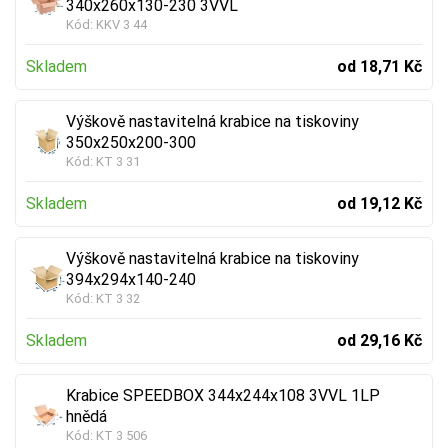
340x260x130-230 3VVL
Kód:
KKV 3 44
Skladem
od 18,71 Kč
Výškově nastavitelná krabice na tiskoviny
350x250x200-300
Kód:
KT 3 31
Skladem
od 19,12 Kč
Výškově nastavitelná krabice na tiskoviny
394x294x140-240
Kód:
KT 3 32
Skladem
od 29,16 Kč
Krabice SPEEDBOX 344x244x108 3VVL 1LP
hnědá
Kód:
KT 3 506