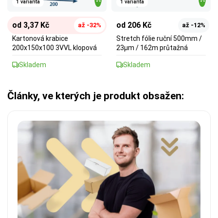
1 varianta
1 varianta
od 3,37 Kč
od 206 Kč
až -32%
až -12%
Kartonová krabice
Stretch fólie ruční 500mm /
200x150x100 3VVL klopová
23µm / 162m průtažná
Skladem
Skladem
Články, ve kterých je produkt obsažen: