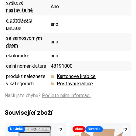
výškově
Ano
nastavitelné
s odtrhávací
ano
páskou
se samosvorným
ano
dnem
ekologické
ano
celní nomenklatura
48191000
produkt naleznete
Kartonové krabice
v kategoriích
Poštovní krabice
Našli jste chybu?
Pošlete nám informaci.
Související zboží
Novinka
Akce
Novinka