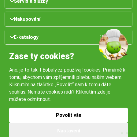
Servis a služby
Nakupování
E-katalogy
Zase ty cookies?
Ano, je to tak. I Eobaly.cz používají cookies. Primárně k
tomu, abychom vám zpříjemnili plavbu naším webem.
Kliknutím na tlačítko „Povolit“ nám k tomu dáte
souhlas. Nemáte cookies rádi?
Kliknutím zde
je
Naše pobočky:
můžete odmítnout.
Obchodní podmínky
Ochrana osobníchů údajů
Povolit vše
Nastavení
© 2026 Servisbal Obaly s.r.o. Všechna práva vyhrazena.