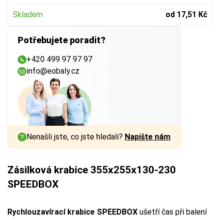
Skladem
od 17,51 Kč
Potřebujete poradit?
+420 499 97 97 97
info@eobaly.cz
Nenašli jste, co jste hledali?
Napište nám
Zásilková krabice 355x255x130-230
SPEEDBOX
Rychlouzavírací krabice SPEEDBOX
ušetří čas při balení