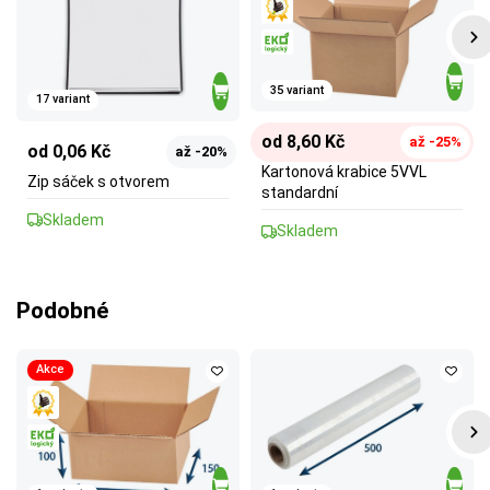
35 variant
17 variant
od 8,60 Kč
až -25%
od 0,06 Kč
až -20%
Kartonová krabice 5VVL
Zip sáček s otvorem
standardní
Skladem
Skladem
Podobné
Akce