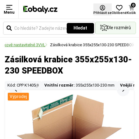
0
Menu
Přihlásit se
Oblíbené
Košík
Dle rozměrů
Hledat
ýškově nastavitelné 3VVL
Zásilková krabice 355x255x130-230 SPEEDBOX
Zásilková krabice 355x255x130-
230 SPEEDBOX
Kód: CPP K1405
Vnitřní rozměr:
355x255x130-230 mm
Vnější ro
Výprodej