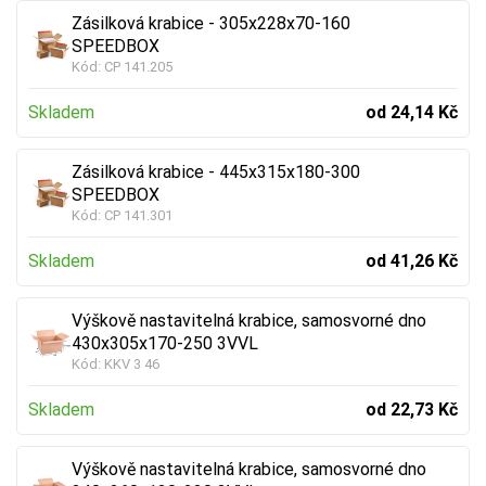
Zásilková krabice - 305x228x70-160
SPEEDBOX
Kód:
CP 141.205
Skladem
od 24,14 Kč
Zásilková krabice - 445x315x180-300
SPEEDBOX
Kód:
CP 141.301
Skladem
od 41,26 Kč
Výškově nastavitelná krabice, samosvorné dno
430x305x170-250 3VVL
Kód:
KKV 3 46
Skladem
od 22,73 Kč
Výškově nastavitelná krabice, samosvorné dno