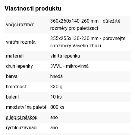
Vlastnosti produktu
360x260x140-260 mm - důležité
vnější rozměr:
rozměry pro paletizaci
355x255x130-230 mm - porovnejte
vnitřní rozměr:
s rozměry Vašeho zboží
materiál
vlnitá lepenka
druh lepenky
3VVL - mikrovlnná
barva
hnědá
hmotnost
330 g
balení
10 ks
množství na paletě
800 ks
s lepicí páskou
ano
rychlouzavírací
ano