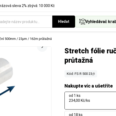
rázová sleva 2% zbývá: 10 000 Kč
Vyhledávač kra
Hledat
ruční 500mm / 23µm / 162m průtažná
Stretch fólie r
průtažná
Kód: FS R 500 23
Nakupte víc a ušetříte
od 1 ks
234,00 Kč/ks
od 18 ks