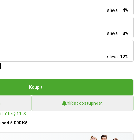
sleva
4%
sleva
8%
sleva
12%
H
Koupit
h
hlídat dostupnost
t: úterý 11. 8.
u
nad 5 000 Kč