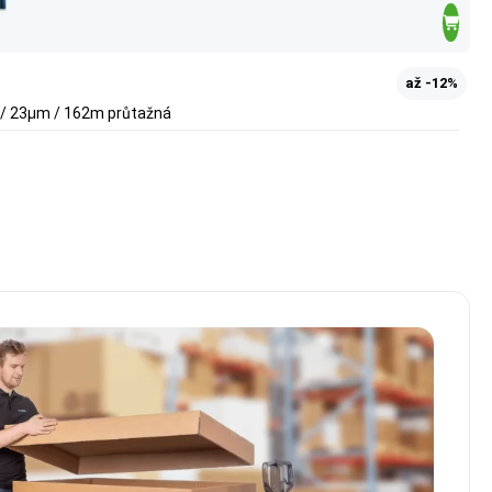
až -12%
m / 23µm / 162m průtažná