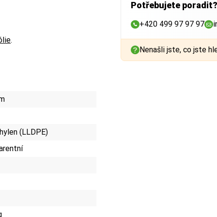
Potřebujete poradit
+420 499 97 97 97
i
ólie
.
Nenašli jste, co jste hl
mm
hylen (LLDPE)
arentní
g