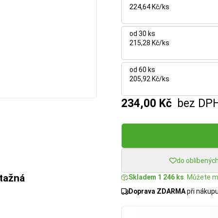
224,64 Kč/ks
od 30 ks
215,28 Kč/ks
od 60 ks
205,92 Kč/ks
234,00 Kč
bez DP
do oblíbenýc
ůtažná
Skladem 1 246 ks
. Můžete mí
Doprava ZDARMA
při nákup