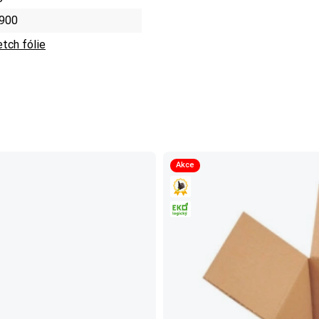
900
etch fólie
Akce