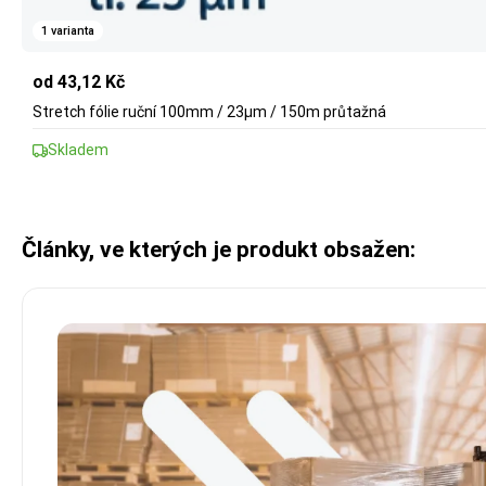
1 varianta
od 43,12 Kč
Stretch fólie ruční 100mm / 23µm / 150m průtažná
Skladem
Články, ve kterých je produkt obsažen: