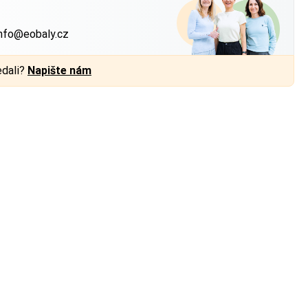
?
nfo@eobaly.cz
edali?
Napište nám