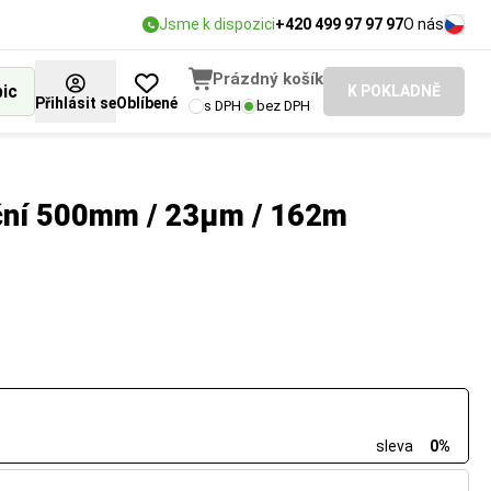
Jsme k dispozici
+420 499 97 97 97
O nás
Prázdný košík
bic
K POKLADNĚ
Přihlásit se
Oblíbené
s DPH
bez DPH
uční 500mm / 23µm / 162m
sleva
0%