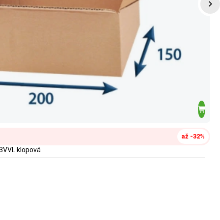
až -32%
3VVL klopová