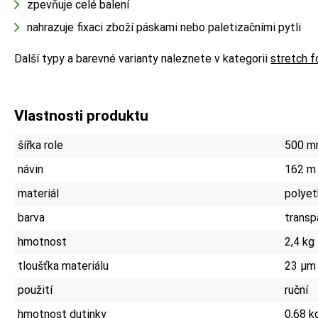
zpevňuje celé balení
nahrazuje fixaci zboží páskami nebo paletizačními pytli
Další typy a barevné varianty naleznete v kategorii
stretch f
Vlastnosti produktu
šířka role
500 
návin
162 m
materiál
polyet
barva
transp
hmotnost
2,4 kg
tloušťka materiálu
23 µm
použití
ruční
hmotnost dutinky
0,68 k