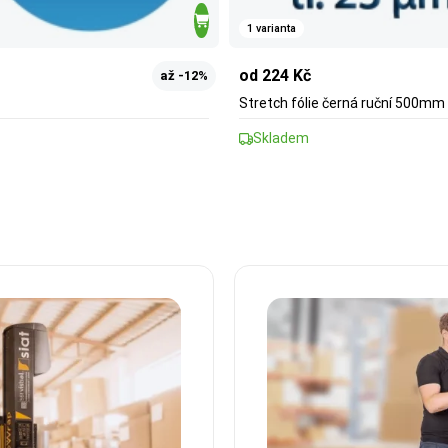
1 varianta
od 224 Kč
až -12%
Stretch fólie černá ruční 500m
Skladem