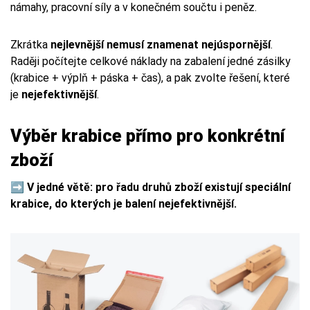
námahy, pracovní síly a v konečném součtu i peněz.
Zkrátka
nejlevnější nemusí znamenat nejúspornější
.
Raději počítejte celkové náklady na zabalení jedné zásilky
(krabice + výplň + páska + čas), a pak zvolte řešení, které
je
nejefektivnější
.
Výběr krabice přímo pro konkrétní
zboží
➡️
V jedné větě: pro řadu druhů zboží existují speciální
krabice, do kterých je balení nejefektivnější.