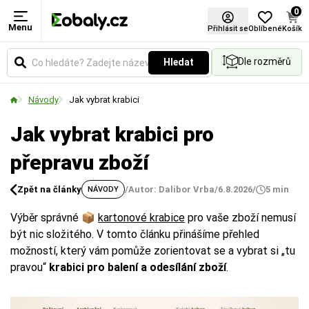
0
Menu
Přihlásit se
Oblíbené
Košík
Dle rozměrů
Hledat
Návody
Jak vybrat krabici
Jak vybrat krabici pro
přepravu zboží
Zpět na články
/
Autor: Dalibor Vrba
/
6.8.2026
/
5 min
NÁVODY
Výběr správné 📦
kartonové krabice
pro vaše zboží nemusí
být nic složitého. V tomto článku přinášíme přehled
možností, který vám pomůže zorientovat se a vybrat si „tu
pravou“
krabici pro balení a odesílání zboží
.