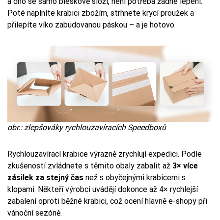
a dno se samo bleskově složí, není potřeba žádné lepení.
Poté naplníte krabici zbožím, strhnete krycí proužek a
přilepíte víko zabudovanou páskou – a je hotovo.
obr.: zlepšováky rychlouzavíracích Speedboxů
Rychlouzavírací krabice výrazně zrychlují expedici. Podle
zkušeností zvládnete s těmito obaly zabalit až
3× více
zásilek za stejný čas
než s obyčejnými krabicemi s
klopami. Někteří výrobci uvádějí dokonce až 4× rychlejší
zabalení oproti běžné krabici, což ocení hlavně e-shopy při
vánoční sezóně.