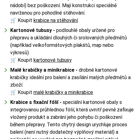
nádobí) bez poškození. Mají konstrukci speciálně
navrženou pro pohodlné stěhování.
🛒 Koupit
krabice na stěhování
Kartonové tubusy -
podlouhlé obaly určené pro
přepravu a ukládání dlouhých či srolovaných předmětů
(například velkoformátových plakátů, map nebo
výkresů).
🛒 Koupit
kartonové tubusy
Malé krabičky a minikrabice -
drobné kartonové
krabičky ideální pro balení a zasílání malých předmětů a
zboží.
🛒 Koupit
malé krabičky a minikrabice
Krabice s fixační fólií -
speciální kartonové obaly s
integrovanou průhlednou fólií, která uvnitř pevně zafixuje
vložený produkt a zabrání jeho pohybu či poškození
během přepravy. Tento chytrý design urychluje proces
balení (není nutný dodatečný výplňový materiál) a