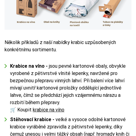
Několik příkladů z naší nabídky krabic uzpůsobených
konkrétnímu sortimentu.
Krabice na víno -
jsou pevné kartonové obaly, obvykle
vyrobené z pětivrstvé vlnité lepenky, navržené pro
bezpečnou přepravu vinných lahví. Při balení více lahví
mívají uvnitř kartonové proložky oddělující jednotlivé
lahve, čímž se předchází jejich vzájemnému nárazu a
rozbití během přepravy.
🛒 Koupit
krabice na víno
Stěhovací krabice -
velké a vysoce odolné kartonové
krabice vyráběné zpravidla z pětivrstvé lepenky, díky
čemuž unesou i velmi těžký obsah (např. hromady knih či