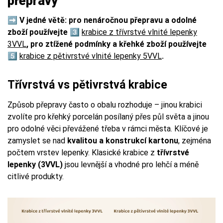
přepravy
➡️ V jedné větě: pro nenáročnou přepravu a odolné
zboží používejte 3️⃣
krabice z
třívrstvé vlnité lepenky
3VVL
, pro ztížené podmínky a křehké zboží používejte
5️⃣
krabice z pětivrstvé vlnité lepenky 5VVL
.
Třívrstvá vs pětivrstvá krabice
Způsob přepravy často o obalu rozhoduje – jinou krabici
zvolíte pro křehký porcelán posílaný přes půl světa a jinou
pro odolné věci převážené třeba v rámci města. Klíčové je
zamyslet se nad
kvalitou a konstrukcí kartonu
, zejména
počtem vrstev lepenky. Klasické krabice z
třívrstvé
lepenky (3VVL)
jsou levnější a vhodné pro lehčí a méně
citlivé produkty.