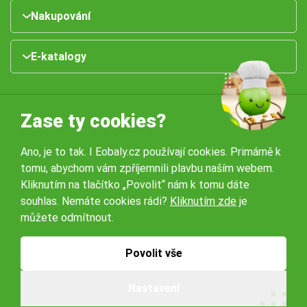
Nakupování
E-katalogy
Zase ty cookies?
Ano, je to tak. I Eobaly.cz používají cookies. Primárně k
tomu, abychom vám zpříjemnili plavbu naším webem.
Naše pobočky:
Kliknutím na tlačítko „Povolit“ nám k tomu dáte
souhlas. Nemáte cookies rádi?
Kliknutím zde
je
můžete odmítnout.
Obchodní podmínky
Ochrana osobníchů údajů
Povolit vše
© 2026 Servisbal Obaly s.r.o. Všechna práva vyhrazena.
Nastavení