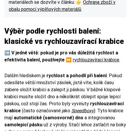
materiálech se dozvíte v článku: 👉
Ochrana zboží v
obalu pomocí výplňových materiálů
Výběr podle rychlosti balení:
klasické vs rychlouzavírací krabice
➡️
V jedné větě: pokud je pro vás důležitá rychlost a
efektivita balení, používejte ⏩
rychlouzavírací krabice
.
Dalším hlediskem je
rychlost a pohodlí při balení
. Pokud
odesíláte větší množství zásilek, jistě víte, kolik času
zabere složit krabici a zalepit ji páskou. V běžné klopové
krabici musíte složit dno a několikrát oblepit spoje lepicí
páskou, což stojí čas. Proto byly vyvinuty
rychlouzavírací
krabice
(často označované jako
Speedboxy
). Tyto krabice
mají
automatické (samosvorné) dno
a integrovanou
samolepicí pásku
už z výroby. Stačí lehce zatlačit na boky