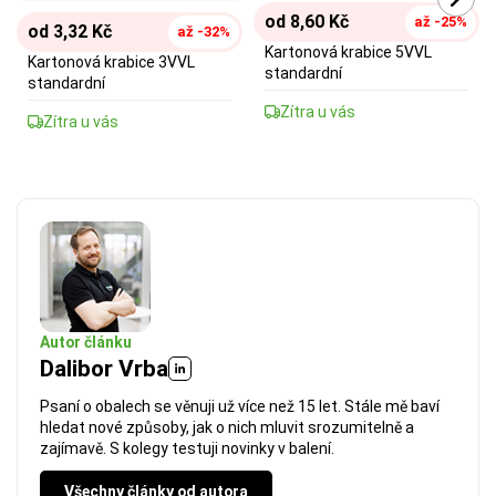
od 8,60 Kč
až -25%
od 3,32 Kč
až -32%
Kartonová krabice 5VVL
Kartonová krabice 3VVL
standardní
standardní
Zítra u vás
Zítra u vás
Autor článku
Dalibor Vrba
Psaní o obalech se věnuji už více než 15 let. Stále mě baví
hledat nové způsoby, jak o nich mluvit srozumitelně a
zajímavě. S kolegy testuji novinky v balení.
Všechny články od autora