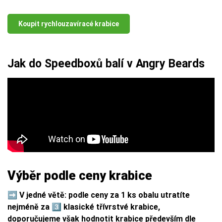
Koupit rychlouzavíracé krabice
Jak do Speedboxů balí v Angry Beards
Výběr podle ceny krabice
➡️
V jedné větě: podle ceny za 1 ks obalu utratíte
nejméně za 3️⃣ klasické třívrstvé krabice,
doporučujeme však hodnotit krabice především dle