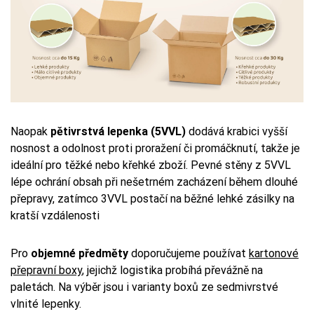
Naopak
pětivrstvá lepenka (5VVL)
dodává krabici vyšší
nosnost a odolnost proti proražení či promáčknutí, takže je
ideální pro těžké nebo křehké zboží. Pevné stěny z 5VVL
lépe ochrání obsah při nešetrném zacházení během dlouhé
přepravy, zatímco 3VVL postačí na běžné lehké zásilky na
kratší vzdálenosti
Pro
objemné předměty
doporučujeme používat
kartonové
přepravní boxy
, jejichž logistika probíhá převážně na
paletách. Na výběr jsou i varianty boxů ze sedmivrstvé
vlnité lepenky.