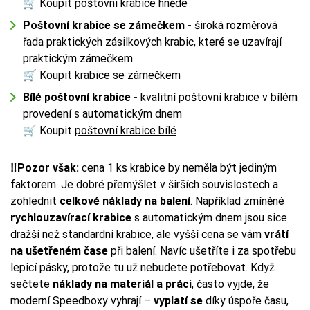
🛒 Koupit
poštovní krabice hnědé
Poštovní krabice se zámečkem -
široká rozměrová
řada praktických zásilkových krabic, které se uzavírají
praktickým zámečkem.
🛒 Koupit
krabice se zámečkem
Bílé poštovní krabice -
kvalitní poštovní krabice v bílém
provedení s automatickým dnem
🛒 Koupit
poštovní krabice bílé
‼️Pozor však:
cena 1 ks krabice by neměla být jediným
faktorem. Je dobré přemýšlet v širších souvislostech a
zohlednit
celkové náklady na balení
. Například zmíněné
rychlouzavírací krabice
s automatickým dnem jsou sice
dražší než standardní krabice, ale vyšší cena se vám
vrátí
na ušetřeném čase
při balení. Navíc ušetříte i za spotřebu
lepicí pásky, protože tu už nebudete potřebovat. Když
sečtete
náklady na materiál a práci
, často vyjde, že
moderní Speedboxy vyhrají –
vyplatí se
díky úspoře času,