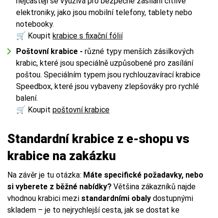
nejčastěji se využívá pro bezpečné zasílání citlivé
elektroniky, jako jsou mobilní telefony, tablety nebo
notebooky.
🛒 Koupit
krabice s fixační fólií
Poštovní krabice -
různé typy menších zásilkových
krabic, které jsou speciálně uzpůsobené pro zasílání
poštou. Speciálním typem jsou rychlouzavírací krabice
Speedbox, které jsou vybaveny zlepšováky pro rychlé
balení.
🛒 Koupit
poštovní krabice
Standardní krabice z e-shopu vs
krabice na zakázku
Na závěr je tu otázka:
Máte specifické požadavky, nebo
si vyberete z běžné nabídky?
Většina zákazníků najde
vhodnou krabici mezi
standardními obaly
dostupnými
skladem – je to nejrychlejší cesta, jak se dostat ke