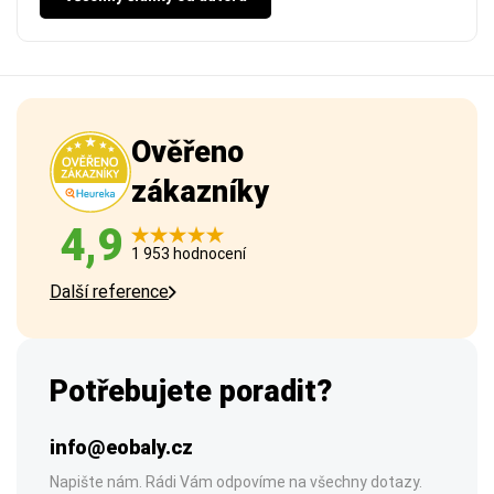
Ověřeno
zákazníky
4,9
1 953 hodnocení
Další reference
Potřebujete poradit?
info@eobaly.cz
Napište nám. Rádi Vám odpovíme na všechny dotazy.