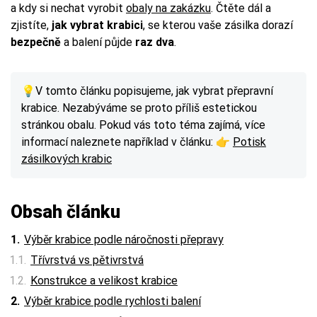
a kdy si nechat vyrobit
obaly na zakázku
. Čtěte dál a
zjistíte,
jak vybrat krabici
, se kterou vaše zásilka dorazí
bezpečně
a balení půjde
raz dva
.
💡V tomto článku popisujeme, jak vybrat přepravní
krabice. Nezabýváme se proto příliš estetickou
stránkou obalu. Pokud vás toto téma zajímá, více
informací naleznete například v článku: 👉
Potisk
zásilkových krabic
Obsah článku
Výběr krabice podle náročnosti přepravy
Třívrstvá vs pětivrstvá
Konstrukce a velikost krabice
Výběr krabice podle rychlosti balení