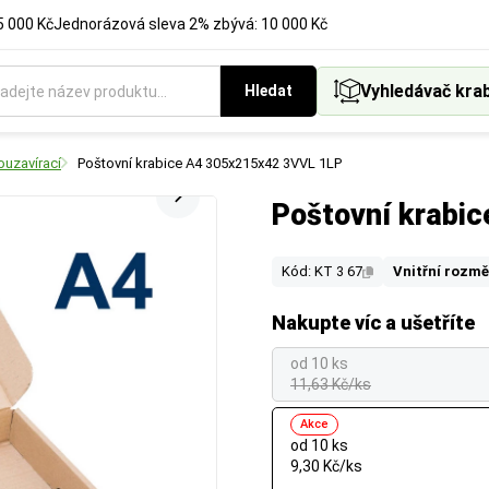
5 000 Kč
Jednorázová sleva 2% zbývá: 10 000 Kč
Vyhledávač kra
Hledat
ouzavírací
Poštovní krabice A4 305x215x42 3VVL 1LP
Poštovní krabi
Kód: KT 3 67
Vnitřní rozmě
Nakupte víc a ušetříte
od 10 ks
11,63 Kč/ks
Akce
od 10 ks
9,30 Kč/ks