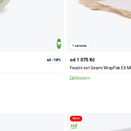
1 varianta
od 1 075 Kč
až -18%
Fixační set Geami WrapPak EX Mi
Skladem
Akce