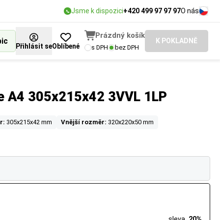
Jsme k dispozici
+420 499 97 97 97
O nás
Prázdný košík
bic
K POKLADNĚ
Přihlásit se
Oblíbené
s DPH
bez DPH
ce A4 305x215x42 3VVL 1LP
r:
305x215x42 mm
Vnější rozměr:
320x220x50 mm
sleva
20%