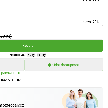
sleva
20%
,63 Kč)
Koupit
Nakupovat:
Kusy
/
Palety
h
hlídat dostupnost
 pondělí 10. 8.
u
nad 5 000 Kč
?
nfo@eobaly.cz