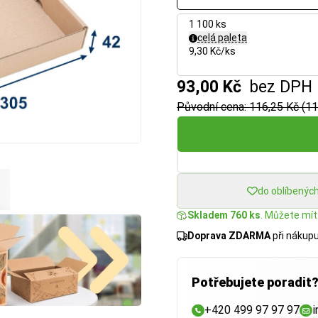
1 100 ks
celá paleta
9,30 Kč/ks
93,00 Kč
bez DPH
Původní cena: 116,25 Kč (11
do oblíbenýc
Skladem 760 ks
. Můžete mít:
Doprava ZDARMA
při nákup
Potřebujete poradit
+420 499 97 97 97
i