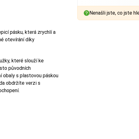
Nenašli jste, co jste hl
cí pásku, která zrychlí a
né otevírání díky
užky, které slouží ke
sto původních
ní obaly s plastovou páskou
a obdržíte verzi s
ochopení.