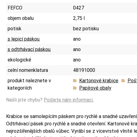
FEFCO
0427
objem obalu
2,75 l
potisk
bez potisku
s lepicí páskou
ano
s odtrhávací páskou
ano
ekologické
ano
celní nomenklatura
48191000
produkt naleznete v
Kartonové krabice
Pošt
kategoriích
Papírové obaly
Našli jste chybu?
Pošlete nám informaci.
Krabice se samolepícím páskem pro rychlé a snadné uzavření 
Odtrhávací pásek pro rychlé a snadné otevření. Kartonové kra
nejrozšířenějších obalů vůbec. Vyrábí se z vícevrstvé vlnité le