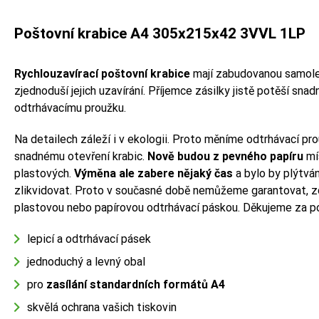
Poštovní krabice A4 305x215x42 3VVL 1LP
Rychlouzavírací poštovní krabice
mají zabudovanou samolepi
zjednoduší jejich uzavírání. Příjemce zásilky jistě potěší snad
odtrhávacímu proužku.
Na detailech záleží i v ekologii. Proto měníme odtrhávací pro
snadnému otevření krabic.
Nově budou z pevného papíru
mí
plastových.
Výměna ale zabere nějaký čas
a bylo by plýtvá
zlikvidovat. Proto v současné době nemůžeme garantovat, zd
plastovou nebo papírovou odtrhávací páskou. Děkujeme za p
lepicí a odtrhávací pásek
jednoduchý a levný obal
pro
zasílání standardních formátů A4
skvělá ochrana vašich tiskovin