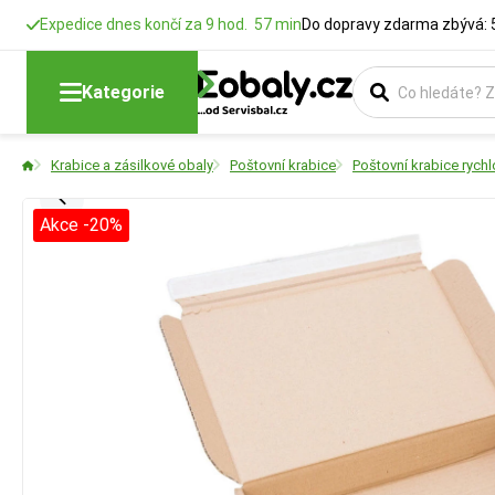
Expedice dnes končí za 9 hod. 57 min
Do dopravy zdarma zbývá: 
Kategorie
Krabice a zásilkové obaly
Poštovní krabice
Poštovní krabice rychl
Akce -20%