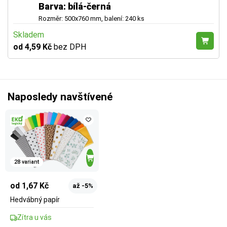
Barva: bílá-černá
Rozměr: 500x760 mm, balení: 240 ks
Skladem
od 4,59 Kč
bez DPH
Naposledy navštívené
28 variant
od 1,67 Kč
až -5%
Hedvábný papír
Zítra u vás