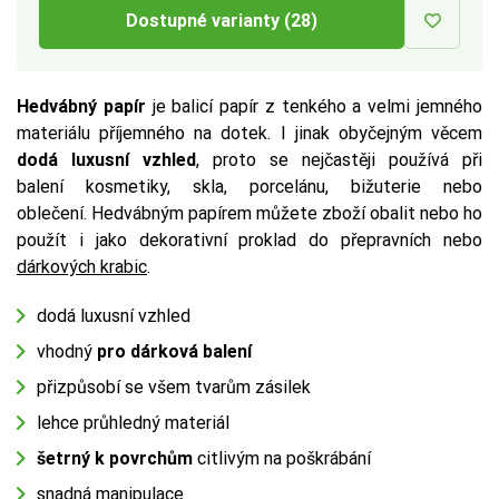
Dostupné varianty (28)
Hedvábný papír
je balicí papír z tenkého a velmi jemného
materiálu příjemného na dotek. I jinak obyčejným věcem
dodá luxusní vzhled
, proto se nejčastěji používá při
balení kosmetiky, skla, porcelánu, bižuterie nebo
oblečení. Hedvábným papírem můžete zboží obalit nebo ho
použít i jako dekorativní proklad do přepravních nebo
dárkových krabic
.
dodá luxusní vzhled
vhodný
pro dárková balení
přizpůsobí se všem tvarům zásilek
lehce průhledný materiál
šetrný k povrchům
citlivým na poškrábání
snadná manipulace