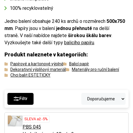
100% recyklovatelný
Jedno balení obsahuje 240 ks archů o rozměrech
500x750
mm
. Papíry
jsou v balení
jednou přehnuté
na delší
straně
.
V naší nabídce najdete
širokou škálu barev
.
Vyzkoušejte také další typy
balicího papíru
.
Produkt naleznete v kategoriích:
Papírové a kartonové výplně
Balicí papír
Dekorativní výplňový materiál
Materiály pro ruční balení
Chci balit ESTETICKY
Filtr
SLEVA až -5%
PBS 045