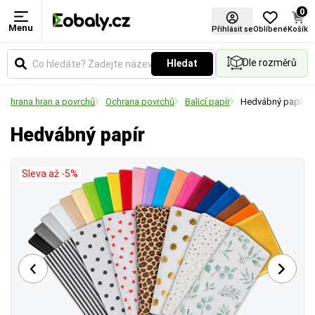
0
Menu
Barva
Přihlásit se
Oblíbené
Košík
Dle rozměrů
Hledat
Vyberte si barevné provedení obalů a balicích
materiálů podle vašich preferencí.
Ochrana hran a povrchů
Ochrana povrchů
Balicí papír
Hedvábný papír
Hedvábný papír
Sleva až -5%