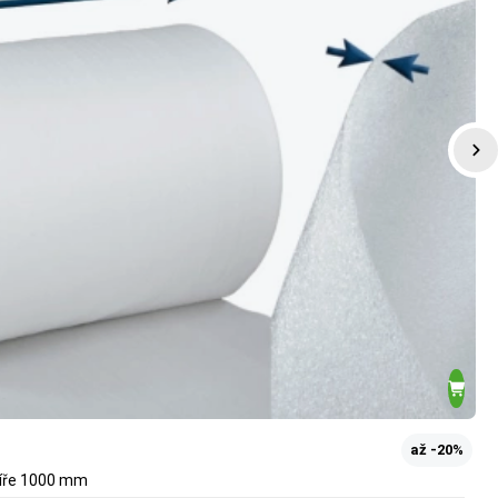
až -20%
 šíře 1000 mm