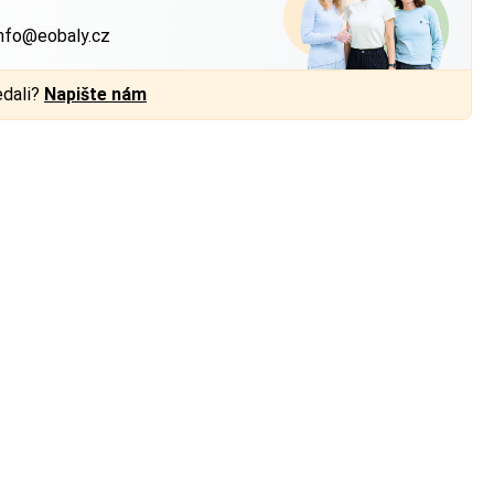
nfo@eobaly.cz
edali?
Napište nám