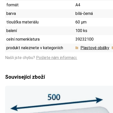
formát
A4
barva
bílá-černá
tloušťka materiálu
60 µm
balení
100 ks
celní nomenklatura
39232100
produkt naleznete v kategoriích
Plastové obálky
Našli jste chybu?
Pošlete nám informaci.
Související zboží