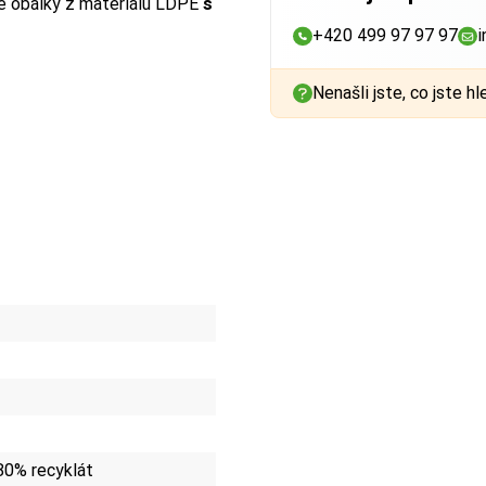
é obálky z materiálu LDPE
s
+420 499 97 97 97
i
Nenašli jste, co jste hl
80% recyklát