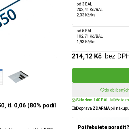
od 3 BAL
203,41 Kč/BAL
2,03 Kč/ks
od 5 BAL
192,71 Kč/BAL
1,93 Kč/ks
214,12 Kč
bez DP
do oblíbenýc
Skladem 140 BAL
. Můžete mí
, tl. 0,06 (80% podíl
Doprava ZDARMA
při nákup
Potřebujete poradit