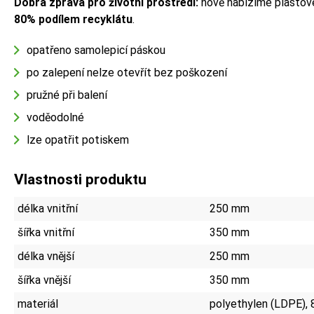
Dobrá zpráva pro životní prostředí:
nově nabízíme plastov
80% podílem recyklátu
.
opatřeno samolepicí páskou
po zalepení nelze otevřít bez poškození
pružné při balení
voděodolné
lze opatřit potiskem
Vlastnosti produktu
délka vnitřní
250 mm
šířka vnitřní
350 mm
délka vnější
250 mm
šířka vnější
350 mm
materiál
polyethylen (LDPE), 