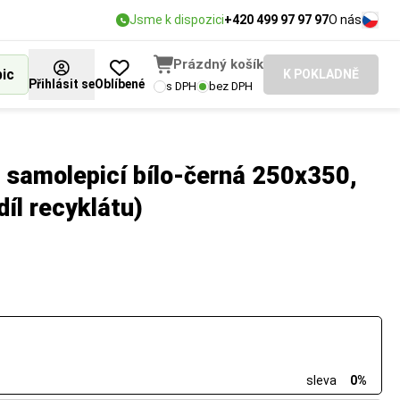
Jsme k dispozici
+420 499 97 97 97
O nás
Prázdný košík
bic
K POKLADNĚ
Přihlásit se
Oblíbené
s DPH
bez DPH
 samolepicí bílo-černá 250x350,
díl recyklátu)
sleva
0%