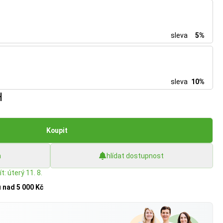
sleva
5%
sleva
10%
H
Koupit
h
hlídat dostupnost
t: úterý 11. 8.
u
nad 5 000 Kč
?