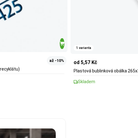
1 varianta
až -10%
od 5,57 Kč
 recyklátu)
Plastová bublinková obálka 265
Skladem