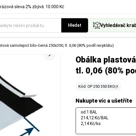
rázová sleva 2% zbývá: 10 000 Kč
Vyhledávač kra
Hledat
tová samolepicí bílo-černá 250x350, tl. 0,06 (80% podíl recyklátu)
Obálka plastová
tl. 0,06 (80% po
Kód: OP 250 350 EKO
Nakupte víc a ušetříte
od 1 BAL
214,12 Kč/BAL
2,14 Kč/ks