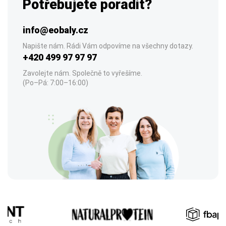
Potřebujete poradit?
info@eobaly.cz
Napište nám. Rádi Vám odpovíme na všechny dotazy.
+420 499 97 97 97
Zavolejte nám. Společně to vyřešíme.
(Po–Pá: 7:00–16:00)