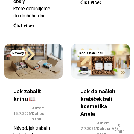
obaly,
Číst více
které doručujeme
do druhého dne.
Číst více
Návody
Kdo s námi balí
Jak zabalit
Jak do našich
knihu 📖
krabiček balí
kosmetika
Autor:
Anela
15.7.2026
/
Dalibor
Vrba
Autor:
5
Návod, jak zabalit
7.7.2026
/
Dalibor
/
min
Vrba