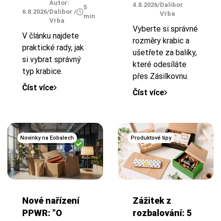
Autor:
4.8.2026
/
Dalibor
5
6.8.2026
/
Dalibor
/
Vrba
min
Vrba
Vyberte si správné
V článku najdete
rozměry krabic a
praktické rady, jak
ušetřete za balíky,
si vybrat správný
které odesíláte
typ krabice.
přes Zásilkovnu.
Číst více
Číst více
Novinky na Eobalech
Produktové tipy
Nové nařízení
Zážitek z
PPWR: "O
rozbalování: 5