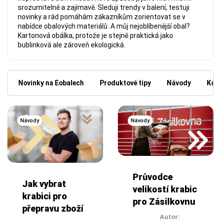
srozumitelně a zajímavě. Sleduji trendy v balení, testuji
novinky a rád pomáhám zákazníkům zorientovat se v
nabídce obalových materiálů. A můj nejoblíbenější obal?
Kartonová obálka, protože je stejně praktická jako
bublinková ale zároveň ekologická.
Novinky na Eobalech
Produktové tipy
Návody
Kdo 
Návody
Návody
Průvodce
Jak vybrat
velikostí krabic
krabici pro
pro Zásilkovnu
přepravu zboží
Autor: