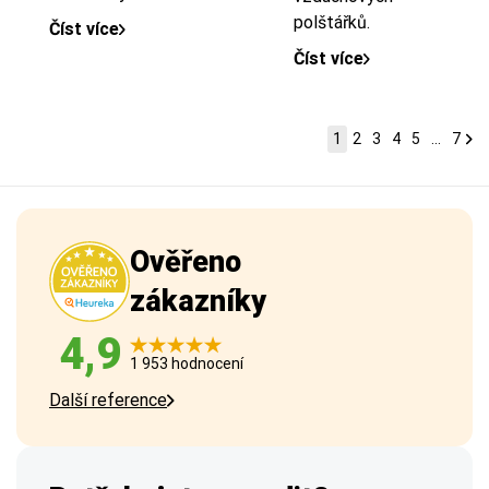
polštářků.
Číst více
Číst více
1
2
3
4
5
...
7
Ověřeno
zákazníky
4,9
1 953 hodnocení
Další reference