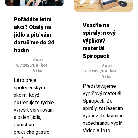
Pořádáte letní
Vsaďte na
akci? Obaly na
spirály: nový
jídlo a pití vám
výplňový
doručíme do 24
materiál
hodin
Spiropack
Autor:
19.7.2026
/
Dalibor
Autor:
Vrba
16.7.2026
/
Dalibor
Vrba
Léto přeje
Představujeme
společenským
výplňový materiál
akcím. Když
Spiropack. Ze
potřebujete rychle
spirály zatřesením
vyřešit servírování
vykouzlíte krásnou
a balení jídla,
načechranou výplň.
pomohou
Video a foto.
praktické gastro