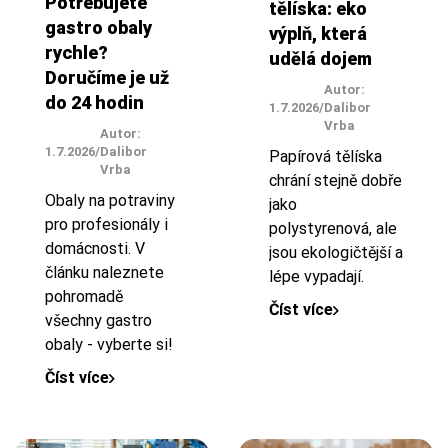
Potřebujete
tělíska: eko
gastro obaly
výplň, která
rychle?
udělá dojem
Doručíme je už
Autor:
do 24 hodin
1.7.2026
/
Dalibor
Vrba
Autor:
1.7.2026
/
Dalibor
Papírová tělíska
Vrba
chrání stejně dobře
Obaly na potraviny
jako
pro profesionály i
polystyrenová, ale
domácnosti. V
jsou ekologičtější a
článku naleznete
lépe vypadají.
pohromadě
Číst více
všechny gastro
obaly - vyberte si!
Číst více