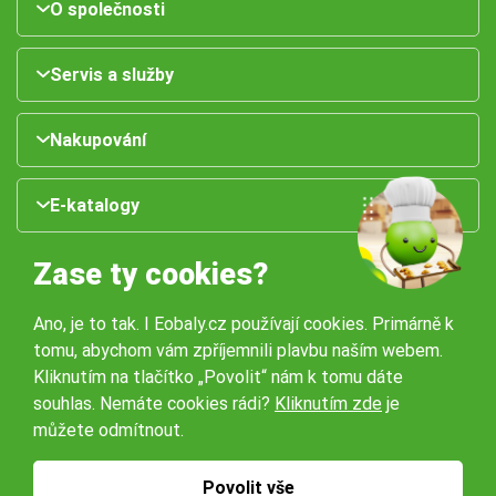
O společnosti
Servis a služby
Nakupování
E-katalogy
Zase ty cookies?
Ano, je to tak. I Eobaly.cz používají cookies. Primárně k
tomu, abychom vám zpříjemnili plavbu naším webem.
Kliknutím na tlačítko „Povolit“ nám k tomu dáte
souhlas. Nemáte cookies rádi?
Kliknutím zde
je
Naše pobočky:
můžete odmítnout.
Obchodní podmínky
Ochrana osobníchů údajů
Povolit vše