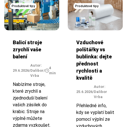
Produktové tipy
Produktové tipy
Balicí stroje
Vzduchové
zrychlí vaše
polštářky vs
balení
bublinka: dejte
přednost
Autor:
4
rychlosti a
29.6.2026
/
Dalibor
/
min
Vrba
kvalitě
Nabízíme stroje,
Autor:
které zrychlí a
25.6.2026
/
Dalibor
Vrba
zjednoduší balení
vašich zásilek do
Přehledné info,
krabic. Stroje na
kdy se vyplatí balit
výplně můžete
pomocí výplní ze
zdarma vyzkoušet.
vzduchových