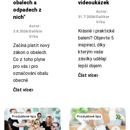
obalech a
videoukázek
odpadech z
Autor:
nich"
31.7.2026
/
Dalibor
Vrba
Autor:
Krásné i praktické
3.8.2026
/
Dalibor
Vrba
balení? Objevte 5
inspirací, díky
Začíná platit nový
kterým vaše
zákon o obalech.
zásilky udělají
Co z toho plyne
lepší dojem.
pro vás i pro
označování obalu
Číst více
obecně.
Číst více
Produktové tipy
Produktové tipy