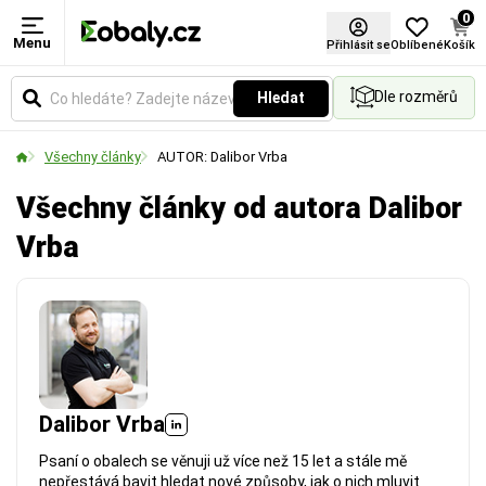
0
Menu
Přihlásit se
Oblíbené
Košík
Dle rozměrů
Hledat
Všechny články
AUTOR: Dalibor Vrba
Všechny články od autora Dalibor
Vrba
Dalibor Vrba
Psaní o obalech se věnuji už více než 15 let a stále mě
nepřestává bavit hledat nové způsoby, jak o nich mluvit