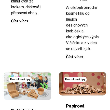
knihu krok za
krokem: dárkové i
Anela balí přírodní
přepravní obaly.
kosmetiku do
našich
Číst více
designových
krabiček a
ekologických výplní.
V článku a z videa
se dozvíte jak.
Číst více
Produktové tipy
Produktové tipy
Papírová