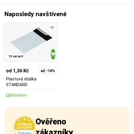
Naposledy navštívené
10 variant
od 1,36 Kč
až -10%
Plastová obálka
STANDARD
Skladem
Ověřeno
zákazníky