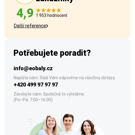
4,9
1 953 hodnocení
Další reference
Potřebujete poradit?
info@eobaly.cz
Napište nám. Rádi Vám odpovíme na všechny dotazy.
+420 499 97 97 97
Zavolejte nám. Společně to vyřešíme.
(Po–Pá: 7:00–16:00)