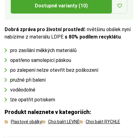
Dostupné varianty (10)
Dobrá zpráva pro životní prostředí:
nvětšinu obálek nyní
nabízíme z materiálu LDPE
s 80% podílem recyklátu
.
pro zasílání měkkých materiálů
opatřeno samolepicí páskou
po zalepení nelze otevřít bez poškození
pružné při balení
voděodolné
lze opatřit potiskem
Produkt naleznete v kategoriích:
Plastové obálky
Chci balit LEVNĚ
Chci balit RYCHLE