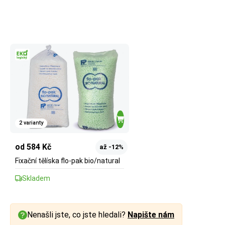
2 varianty
od 584 Kč
až -12%
Fixační tělíska flo-pak bio/natural
Skladem
Nenašli jste, co jste hledali?
Napište nám