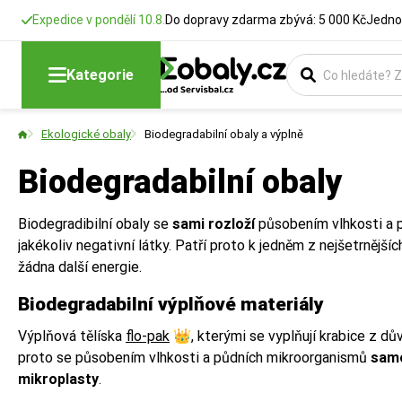
Expedice v pondělí 10.8.
Do dopravy zdarma zbývá: 5 000 Kč
Jedno
Kategorie
Ekologické obaly
Biodegradabilní obaly a výplně
Biodegradabilní obaly
Biodegradibilní obaly se
sami rozloží
působením vlhkosti a p
jakékoliv negativní látky. Patří proto k jedněm z nejšetrnějšíc
žádna další energie.
Biodegradabilní výplňové materiály
Výplňová tělíska
flo-pak
👑, kterými se vyplňují krabice z dů
proto se působením vlhkosti a půdních mikroorganismů
samo
mikroplasty
.