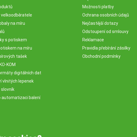
oduktů
Možnosti platby
o velkoodběratele
Ochrana osobních údajů
obaly na míru
Nejčastější dotazy
alů
Odstoupení od smlouvy
sky s potiskem
Reklamace
potiskem na míru
Pravidla přebírání zásilky
pírových tašek
Obchodní podmínky
EKO-KOM
rmáty digitálních dat
 vlnitých lepenek
 slovník
o automatizaci balení