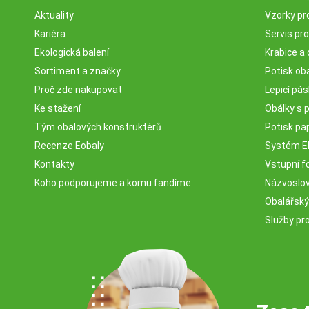
Aktuality
Vzorky pr
Kariéra
Servis pr
Ekologická balení
Krabice a 
Sortiment a značky
Potisk ob
Proč zde nakupovat
Lepicí pá
Ke stažení
Obálky s 
Tým obalových konstruktérů
Potisk pa
Recenze Eobaly
Systém 
Kontakty
Vstupní fo
Koho podporujeme a komu fandíme
Názvosloví
Obalářský
Služby pr