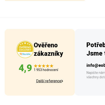
Potřeb
Ověřeno
Jsme t
zákazníky
4,9
info@eob
1 953 hodnocení
Napište nám
všechny dot
Další reference