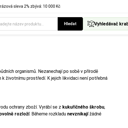
rázová sleva 2% zbývá: 10 000 Kč
Vyhledávač kra
Hledat
ůdních organismů. Nezanechají po sobě v přírodě
h k životnímu prostředí. K jejich likvidaci není potřebná
vodu ochrany zboží. Vyrábí se z
kukuřičného škrobu
,
volně rozloží
. Běheme rozkladu
nevznikají
žádné