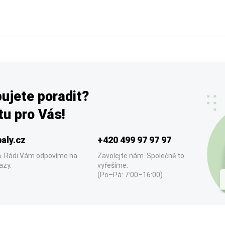
ujete poradit?
u pro Vás!
aly.cz
+420 499 97 97 97
. Rádi Vám odpovíme na
Zavolejte nám. Společně to
azy.
vyřešíme.
(Po–Pá: 7:00–16:00)