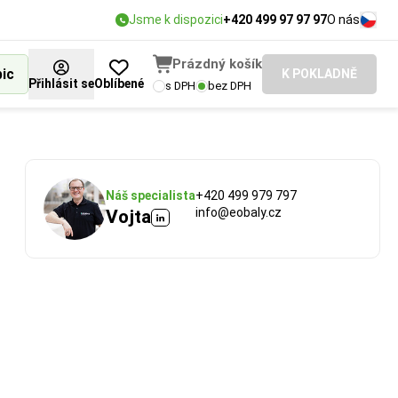
Jsme k dispozici
+420 499 97 97 97
O nás
Prázdný košík
bic
K POKLADNĚ
Přihlásit se
Oblíbené
s DPH
bez DPH
Náš specialista
+420 499 979 797
info@eobaly.cz
Vojta