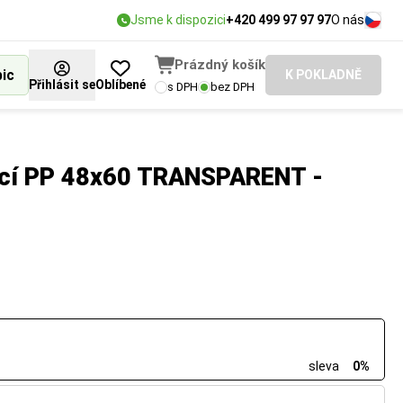
Jsme k dispozici
+420 499 97 97 97
O nás
Prázdný košík
bic
K POKLADNĚ
Přihlásit se
Oblíbené
s DPH
bez DPH
icí PP 48x60 TRANSPARENT -
sleva
0%