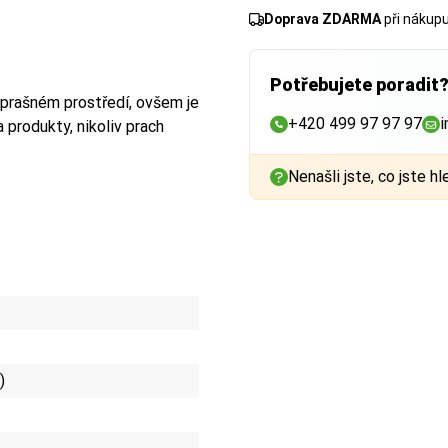
Doprava ZDARMA
při nákup
Potřebujete poradit
v prašném prostředí, ovšem je
+420 499 97 97 97
i
 produkty, nikoliv prach
Nenašli jste, co jste hl
)