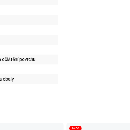
 očištění povrchu
a obaly
Akce