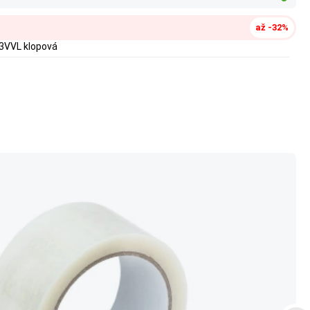
až -32%
3VVL klopová