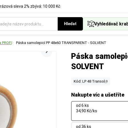
rázová sleva 2% zbývá: 10 000 Kč
Vyhledávač kra
Hledat
a PROFI
Páska samolepicí PP 48x60 TRANSPARENT - SOLVENT
Páska samolep
SOLVENT
Kód: LP 48 Transol
Nakupte víc a ušetříte
od 6 ks
34,90 Kč/ks
od 36 ks