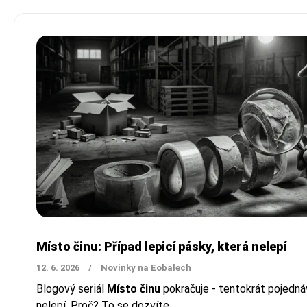
Místo činu: Případ lepicí pásky, která nelepí
12. 6. 2026
/
Novinky na Eobalech
Blogový seriál
Místo činu
pokračuje - tentokrát pojednáv
nelepí. Proč? To se dozvíte...