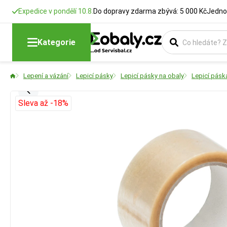
Expedice v pondělí 10.8.
Do dopravy zdarma zbývá: 5 000 Kč
Jedno
Kategorie
Lepení a vázání
Lepicí pásky
Lepicí pásky na obaly
Lepicí pásk
Sleva až -18%