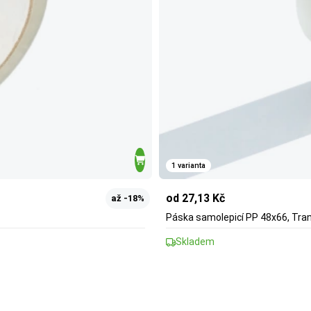
1 varianta
od 27,13 Kč
až -18%
Páska samolepicí PP 48x66, Tra
Skladem