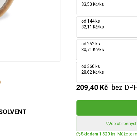
33,50 Kč/ks
od 144 ks
32,11 Kč/ks
od 252 ks
30,71 Kč/ks
od 360 ks
28,62 Kč/ks
209,40 Kč
bez DP
 SOLVENT
do oblíbenýc
Skladem 1 320 ks
. Můžete mí