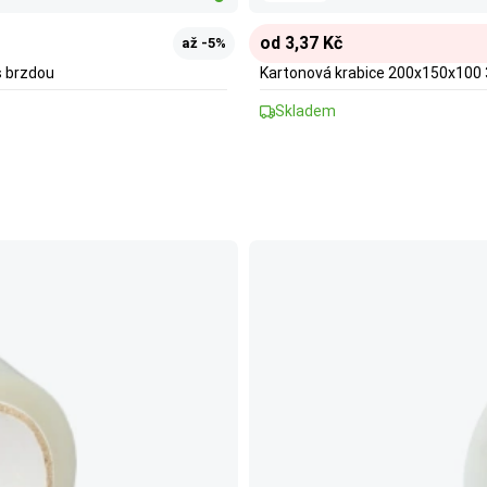
od 3,37 Kč
až -5%
s brzdou
Kartonová krabice 200x150x100 
Skladem