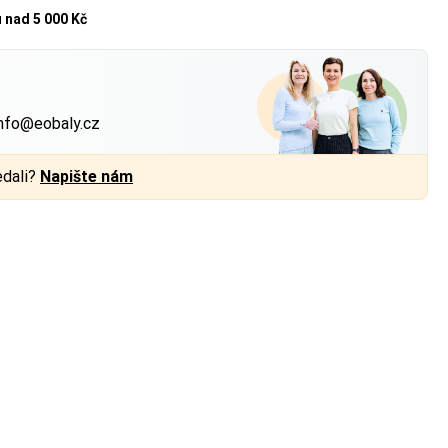
u
nad 5 000 Kč
?
nfo@eobaly.cz
edali?
Napište nám