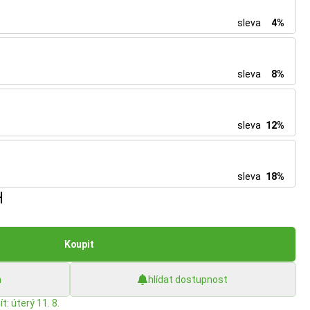
sleva
4%
sleva
8%
sleva
12%
sleva
18%
H
Koupit
h
hlídat dostupnost
t: úterý 11. 8.