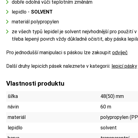
dobře odolná vůči teplotním změnám
lepidlo -
SOLVENT
materiál polypropylen
ze všech typů lepidel je solvent nejvhodnější pro použití 
třeba lepený povrch vždy důkladně očistit, aby páska lepila
Pro jednodušší manipulaci s páskou lze zakoupit
odvíječ
Další druhy lepicích pásek naleznete v kategorii:
lepicí pásky
Vlastnosti produktu
šířka
48(50) mm
návin
60 m
materiál
polypropylen (PP
lepidlo
solvent