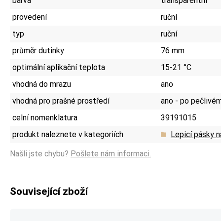
barva
transparentní
provedení
ruční
typ
ruční
průměr dutinky
76 mm
optimální aplikační teplota
15-21 °C
vhodná do mrazu
ano
vhodná pro prašné prostředí
ano - po pečlivém
celní nomenklatura
39191015
produkt naleznete v kategoriích
Lepicí pásky n
Našli jste chybu?
Pošlete nám informaci.
Související zboží