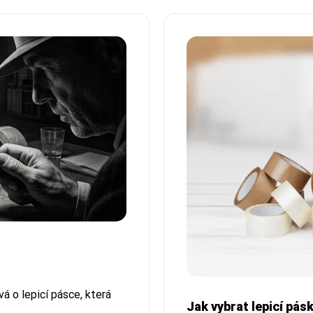
á o lepicí pásce, která
Jak vybrat lepicí pás