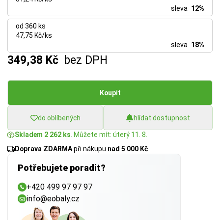
sleva
12%
od 360 ks
47,75 Kč/ks
sleva
18%
349,38 Kč
bez DPH
Koupit
do oblíbených
hlídat dostupnost
Skladem 2 262 ks
. Můžete mít: úterý 11. 8.
Doprava ZDARMA
při nákupu
nad 5 000 Kč
Potřebujete poradit?
+420 499 97 97 97
info@eobaly.cz