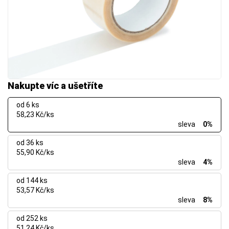
Nakupte víc a ušetříte
od 6 ks
58,23 Kč/ks
sleva
0%
od 36 ks
55,90 Kč/ks
sleva
4%
od 144 ks
53,57 Kč/ks
sleva
8%
od 252 ks
51,24 Kč/ks