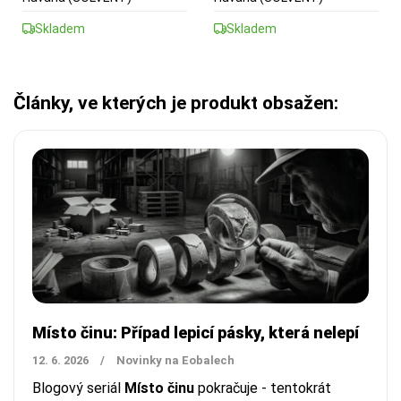
Skladem
Skladem
Články, ve kterých je produkt obsažen:
Místo činu: Případ lepicí pásky, která nelepí
12. 6. 2026
/
Novinky na Eobalech
Blogový seriál
Místo činu
pokračuje - tentokrát