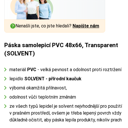
Nenašli jste, co jste hledali?
Napište nám
Páska samolepicí PVC 48x66, Transparent
(SOLVENT)
materiál
PVC
- velká pevnost a odolnost proti roztržení
lepidlo
SOLVENT - přírodní kaučuk
výborná okamžitá přilnavost,
odolnost vůči teplotním změnám
ze všech typů lepidel je solvent nejvhodnější pro použití
v prašném prostředí, ovšem je třeba lepený povrch vždy
důkladně očistit, aby páska lepila produkty, nikoliv prach