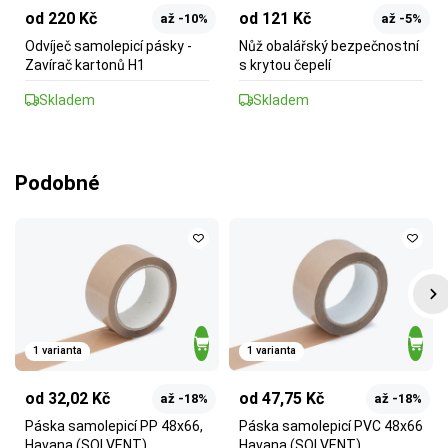
od 220 Kč
od 121 Kč
až -10%
až -5%
Odvíječ samolepicí pásky -
Nůž obalářský bezpečnostní
Zavírač kartonů H1
s krytou čepelí
Skladem
Skladem
Podobné
1 varianta
1 varianta
od 32,02 Kč
od 47,75 Kč
až -18%
až -18%
Páska samolepicí PP 48x66,
Páska samolepicí PVC 48x66
Havana (SOLVENT)
Havana (SOLVENT)