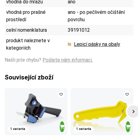
vhodná do mrazu
ano
vhodná pro prašné
ano - po pečlivém očištění
prostředí
povrchu
celní nomenklatura
39191012
produkt naleznete v
Lepicí pásky na obaly
kategoriích
Našli jste chybu?
Pošlete nám informaci.
Související zboží
1 varianta
1 varianta