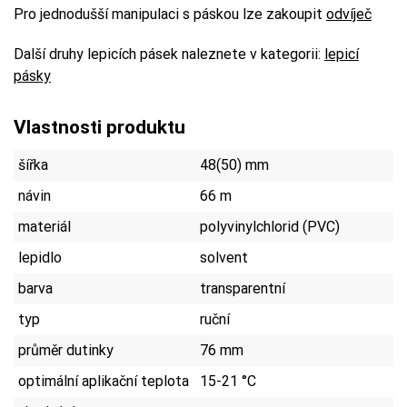
Pro jednodušší manipulaci s páskou lze zakoupit
odvíječ
Další druhy lepicích pásek naleznete v kategorii:
lepicí
pásky
Vlastnosti produktu
šířka
48(50) mm
návin
66 m
materiál
polyvinylchlorid (PVC)
lepidlo
solvent
barva
transparentní
typ
ruční
průměr dutinky
76 mm
optimální aplikační teplota
15-21 °C