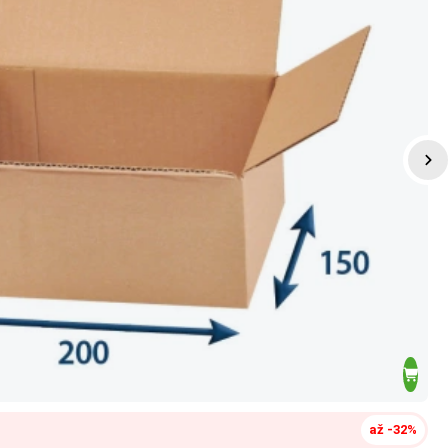
až -32%