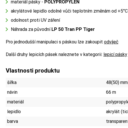
materiál pásky -
POLYPROPYLEN
akrylátové lepidlo odolné vůči teplotním změnám od +5°
odolnost proti UV záření
Náhrada za původní
LP 50 Tran PP Tiger
Pro jednodušší manipulaci s páskou lze zakoupit
odvíječ
Další druhy lepicích pásek naleznete v kategorii:
lepicí pásky
Vlastnosti produktu
šířka
48(50) mm
návin
66 m
materiál
polypropyl
lepidlo
akrylát (ti
barva
transparen