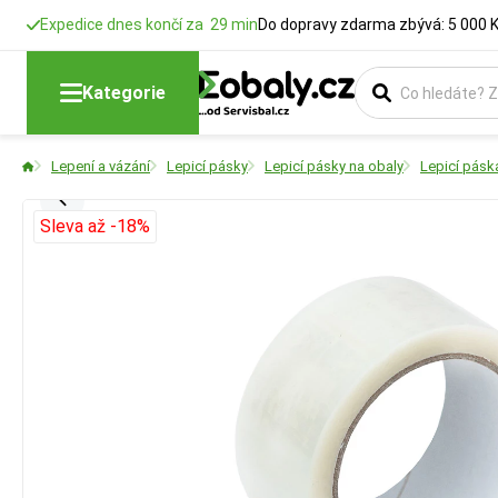
Expedice dnes končí za 29 min
Do dopravy zdarma zbývá: 5 000 
Kategorie
Lepení a vázání
Lepicí pásky
Lepicí pásky na obaly
Lepicí pás
Sleva až -18%