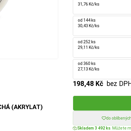
31,76 Kč/ks
od 144 ks
30,43 Kč/ks
od 252 ks
29,11 Kč/ks
od 360 ks
27,13 Kč/ks
198,48 Kč
bez DP
TICHÁ (AKRYLAT)
do oblíbenýc
Skladem 3 492 ks
. Můžete mí