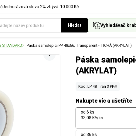
Kč
Jednorázová sleva 2% zbývá: 10 000 Kč
Vyhledávač kra
Hledat
ka STANDARD
Páska samolepicí PP 48x66, Transparent - TICHÁ (AKRYLAT)
Páska samolepi
(AKRYLAT)
Kód: LP 48 Tran 3 PP
Nakupte víc a ušetříte
od 6 ks
33,08 Kč/ks
od 36 ks