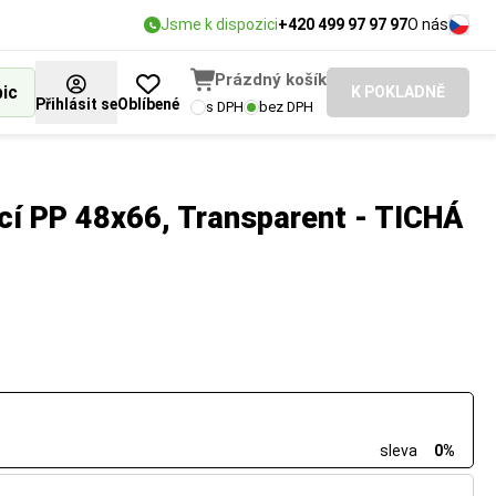
Jsme k dispozici
+420 499 97 97 97
O nás
Prázdný košík
bic
K POKLADNĚ
Přihlásit se
Oblíbené
s DPH
bez DPH
cí PP 48x66, Transparent - TICHÁ
sleva
0%