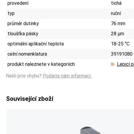
provedení
tichá
typ
ruční
průměr dutinky
76 mm
tloušťka pásky
28 µm
optimální aplikační teplota
18-25 °C
celní nomenklatura
39191080
produkt naleznete v kategoriích
Lepicí 
Našli jste chybu?
Pošlete nám informaci.
Související zboží