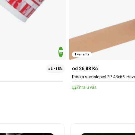
1 varianta
od 26,88 Kč
až -18%
Páska samolepicí PP 48x66, Hav
Zítra u vás