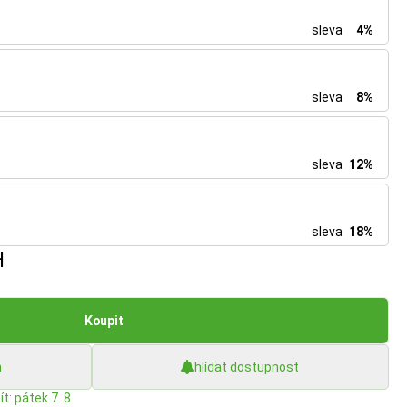
sleva
4%
sleva
8%
sleva
12%
sleva
18%
H
Koupit
h
hlídat dostupnost
t: pátek 7. 8.