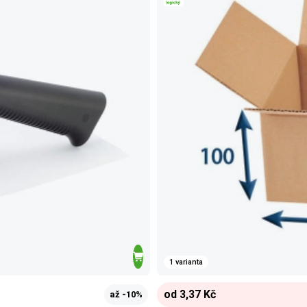
1 varianta
od 3,37 Kč
až -10%