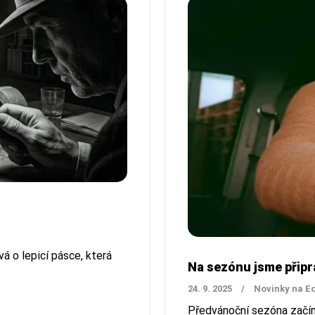
á o lepicí pásce, která
Na sezónu jsme připra
24. 9. 2025
/
Novinky na E
Předvánoční sezóna začíná