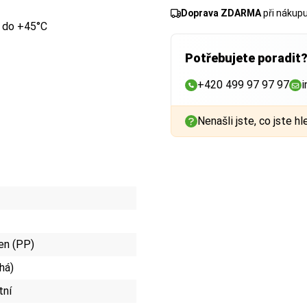
Doprava ZDARMA
při nákup
C do +45°C
Potřebujete poradit
+420 499 97 97 97
i
Nenašli jste, co jste hl
en (PP)
chá)
tní