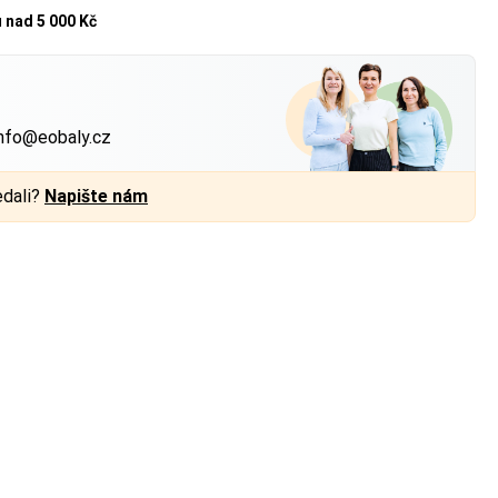
u
nad 5 000 Kč
?
nfo@eobaly.cz
edali?
Napište nám