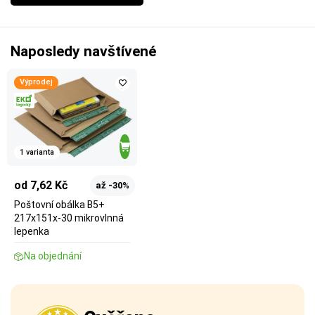
Naposledy navštívené
Výprodej
1 varianta
od 7,62 Kč
až -30%
Poštovní obálka B5+
217x151x-30 mikrovlnná
lepenka
Na objednání