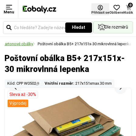
0
Menu
Přihlásit se
Oblíbené
Košík
Dle rozměrů
Hledat
 a kartonové obálky
Poštovní obálka B5+ 217x151x-30 mikrovlnná lepenka
Poštovní obálka B5+ 217x151x-
30 mikrovlnná lepenka
Kód: CPP W0502
Vnitřní rozměr:
217x151xmax.30 mm
Sleva až -30%
Výprodej