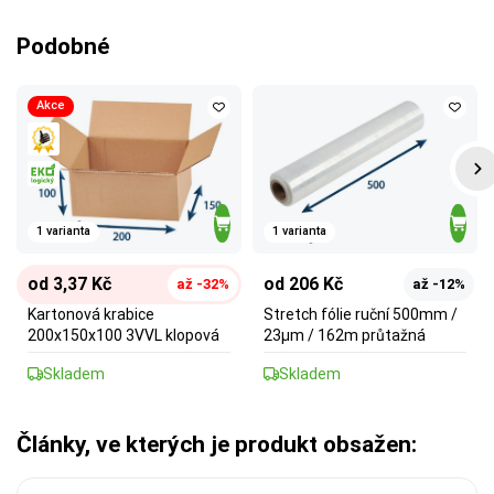
Podobné
Akce
1 varianta
1 varianta
od 3,37 Kč
od 206 Kč
až -32%
až -12%
Kartonová krabice
Stretch fólie ruční 500mm /
200x150x100 3VVL klopová
23µm / 162m průtažná
Skladem
Skladem
Články, ve kterých je produkt obsažen: