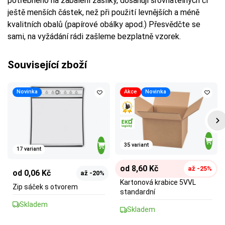
potřebného na zabalení zásilky, dosahují srovnatelných či
ještě menších částek, než při použití levnějších a méně
kvalitních obalů (papírové obálky apod.) Přesvědčte se
sami, na vyžádání rádi zašleme bezplatně vzorek.
Související zboží
Novinka
Akce
Novinka
35 variant
17 variant
od 8,60 Kč
až -25%
od 0,06 Kč
až -20%
Kartonová krabice 5VVL
Zip sáček s otvorem
standardní
Skladem
Skladem