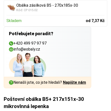
Obálka zásilková B5 - 270x185x-30
Kód:
CP 015.02
Skladem
od 7,37 Kč
Potřebujete poradit?
+420 499 97 97 97
info@eobaly.cz
Nenašli jste, co jste hledali?
Napište nám
Poštovní obálka B5+ 217x151x-30
mikrovlnná lepenka