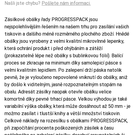
Našli jste chybu?
Pošlete nám informaci.
Zásilkové obálky řady PROGRESSPACK jsou
nejspolehlivějším řešením na našem trhu pro zasílání vašich
tiskovin a dalšího méně rozměrného plochého zboží. Hnědé
obálky jsou vyrobeny z velmi kvalitní mikrovlnné lepenky,
která ochrání produkt i před ohýbáním a zátěží
(prokazatelně lépe než obálky s bublinkovou fólií). Balící
proces se zkracuje na minimum díky samolepicí pásce s
velmi kvalitním lepidlem. Po zalepení drží páska natolik
pevně, že je vyloučeno nepovolené vniknutí do obálky, aniž
by došlo k viditelným, jasně rozpoznatelným stopám na
obalu. Adresát zásilky naopak otevře obálku velice
komortně díky pevné trhací pásce. Velkou výhodou je také
variabilní výška obálky, která může dosáhnout až 50 mm - je
možmo zasílat i tlustší knihy a větší množství tiskovin.
Celkové náklady na rozesílku s obálkami PROGRESSPACK,
při započítání procenta poškozených zásilek a času