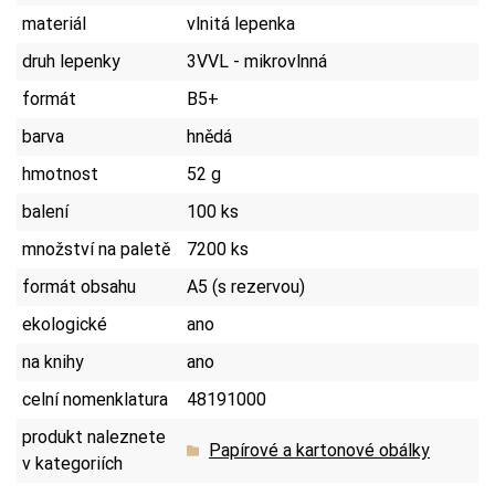
materiál
vlnitá lepenka
druh lepenky
3VVL - mikrovlnná
formát
B5+
barva
hnědá
hmotnost
52 g
balení
100 ks
množství na paletě
7200 ks
formát obsahu
A5 (s rezervou)
ekologické
ano
na knihy
ano
celní nomenklatura
48191000
produkt naleznete
Papírové a kartonové obálky
v kategoriích