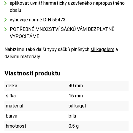
aplikovat uvnitř hermeticky uzavřeného nepropustného
obalu
vyhovuje normě DIN 55473
POTŘEBNÉ MNOŽSTVÍ SÁČKŮ VÁM BEZPLATNĚ
VYPOČÍTÁME
Nabízíme také další typy sáčků plněných
silikagelem
a
dalšími materiály.
Vlastnosti produktu
délka
40 mm
šířka
16 mm
materiál
silikagel
barva
bílá
hmotnost
0,5 g