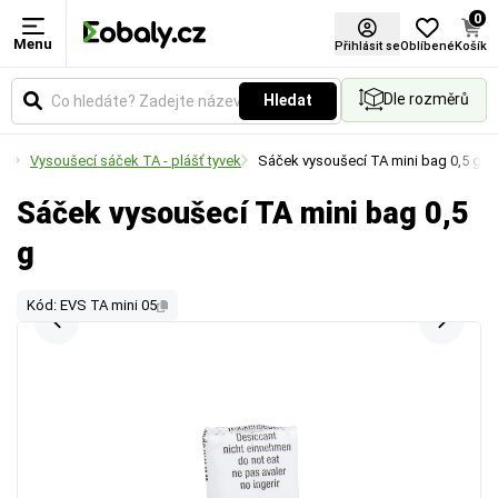
0
Menu
Přihlásit se
Oblíbené
Košík
Dle rozměrů
Hledat
la
Vysoušecí sáček TA - plášť tyvek
Sáček vysoušecí TA mini bag 0,5 g
Sáček vysoušecí TA mini bag 0,5
g
Kód: EVS TA mini 05