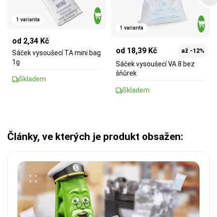
1 varianta
1 varianta
od 2,34 Kč
od 18,39 Kč
až -12%
Sáček vysoušecí TA mini bag
1g
Sáček vysoušecí VA 8 bez
šňůrek
Skladem
Skladem
Články, ve kterých je produkt obsažen: