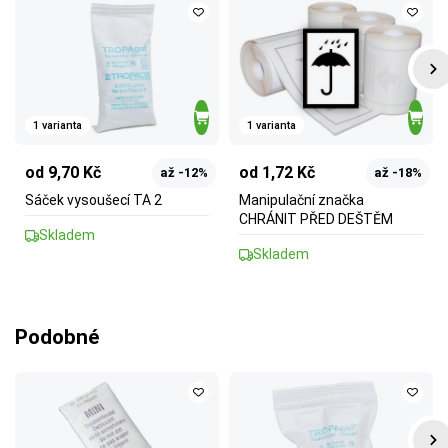
1 varianta
1 varianta
od 9,70 Kč
od 1,72 Kč
až -12%
až -18%
Sáček vysoušecí TA 2
Manipulační značka
CHRÁNIT PŘED DEŠTĚM
Skladem
Skladem
Podobné