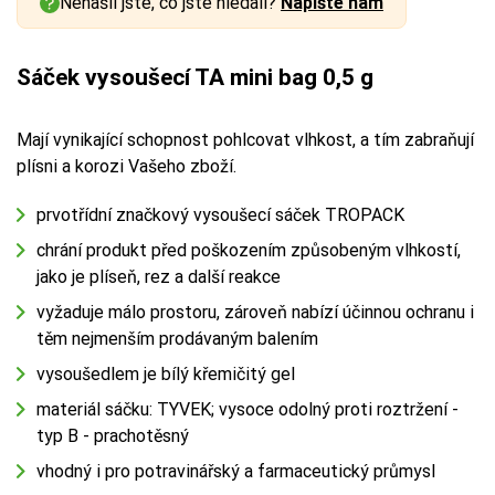
Nenašli jste, co jste hledali?
Napište nám
Sáček vysoušecí TA mini bag 0,5 g
Mají vynikající schopnost pohlcovat vlhkost, a tím zabraňují
plísni a korozi Vašeho zboží.
prvotřídní značkový vysoušecí sáček TROPACK
chrání produkt před poškozením způsobeným vlhkostí,
jako je plíseň, rez a další reakce
vyžaduje málo prostoru, zároveň nabízí účinnou ochranu i
těm nejmenším prodávaným balením
vysoušedlem je bílý křemičitý gel
materiál sáčku: TYVEK; vysoce odolný proti roztržení -
typ B - prachotěsný
vhodný i pro potravinářský a farmaceutický průmysl