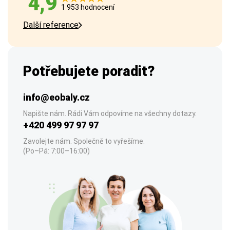
4,9
1 953 hodnocení
Další reference
Potřebujete poradit?
info@eobaly.cz
Napište nám. Rádi Vám odpovíme na všechny dotazy.
+420 499 97 97 97
Zavolejte nám. Společně to vyřešíme.
(Po–Pá: 7:00–16:00)