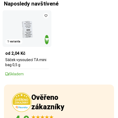
Naposledy navštívené
1 varianta
od 2,04 Kč
Sáček vysoušecí TA mini
bag 0,5 g
Skladem
Ověřeno
zákazníky