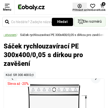
0
Menu
Přihlásit se
Oblíbené
Košík
Dle rozměrů
Hledat
k s otvorem
Sáček rychlouzavírací PE 300x400/0,05 s dírkou pro zavěšení
Sáček rychlouzavírací PE
300x400/0,05 s dírkou pro
zavěšení
Kód: SR 300 400 D
Sleva až -20%