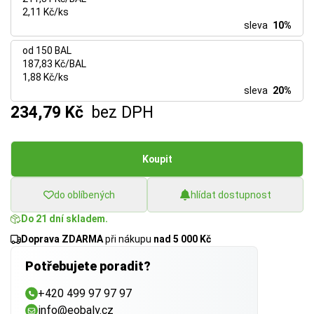
2,11 Kč/ks
sleva
10%
od 150 BAL
187,83 Kč/BAL
1,88 Kč/ks
sleva
20%
234,79 Kč
bez DPH
Koupit
do oblíbených
hlídat dostupnost
Do 21 dní skladem.
Doprava ZDARMA
při nákupu
nad 5 000 Kč
Potřebujete poradit?
+420 499 97 97 97
info@eobaly.cz