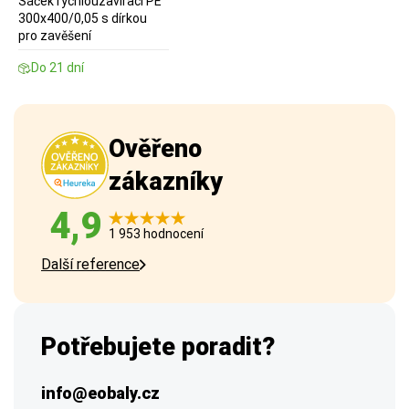
Sáček rychlouzavírací PE
300x400/0,05 s dírkou
pro zavěšení
Do 21 dní
Ověřeno
zákazníky
4,9
1 953 hodnocení
Další reference
Potřebujete poradit?
info@eobaly.cz