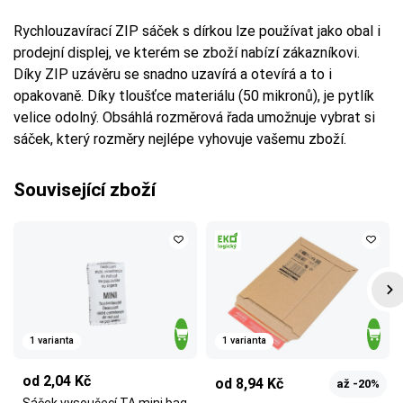
Rychlouzavírací ZIP sáček s dírkou lze používat jako obal i
prodejní displej, ve kterém se zboží nabízí zákazníkovi.
Díky ZIP uzávěru se snadno uzavírá a otevírá a to i
opakovaně. Díky tloušťce materiálu (50 mikronů), je pytlík
velice odolný. Obsáhlá rozměrová řada umožnuje vybrat si
sáček, který rozměry nejlépe vyhovuje vašemu zboží.
Související zboží
1 varianta
1 varianta
od 2,04 Kč
od 8,94 Kč
až -20%
Sáček vysoušecí TA mini bag