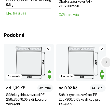
Obálka zásilková A4 -
0,5 g
215x300x-50
Zítra u vás
Zítra u vás
Podobné
1 varianta
1 varianta
od 1,39 Kč
od 0,92 Kč
až -20%
až -20%
Sáček rychlouzavírací PE
Sáček rychlouzavírací PE
250x350/0,05 s dírkou pro
200x300/0,05 -s dírkou pro
zavěšení
zavěšení