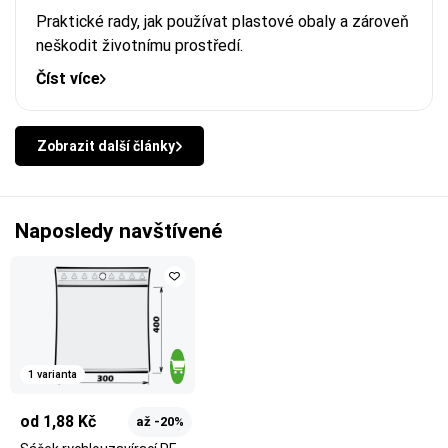
Praktické rady, jak používat plastové obaly a zároveň
neškodit životnímu prostředí.
Číst více
Zobrazit další články
Naposledy navštívené
1 varianta
od 1,88 Kč
až -20%