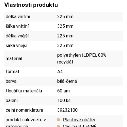
Vlastnosti produktu
délka vnitřní
225 mm
šířka vnitřní
325 mm
délka vnější
225 mm
šířka vnější
325 mm
polyethylen (LDPE), 80%
materiál
recyklát
formát
A4
barva
bílá-černá
tloušťka materiálu
60 µm
balení
100 ks
celní nomenklatura
39232100
produkt naleznete v
Plastové obálky
kategoriích
Chci balit LEVNĚ