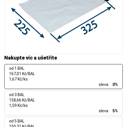
Nakupte víc a ušetříte
od 1 BAL
167,01 Kč/BAL
1,67 Kč/ks
sleva
0%
od 3 BAL
158,66 Kč/BAL
1,59 Kč/ks
sleva
5%
od 5 BAL
150,31 Kč/BAL