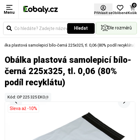
0
Menu
Přihlásit se
Oblíbené
Košík
Dle rozměrů
Hledat
bálka plastová samolepicí bílo-černá 225x325, tl. 0,06 (80% podíl recyklátu)
Obálka plastová samolepicí bílo-
černá 225x325, tl. 0,06 (80%
podíl recyklátu)
Kód: OP 225 325 EKO
Sleva až -10%