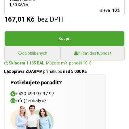
1,50 Kč/ks
sleva
10%
167,01 Kč
bez DPH
Koupit
do oblíbených
hlídat dostupnost
Skladem 1 165 BAL
. Můžete mít: pondělí 10. 8.
Doprava ZDARMA
při nákupu
nad 5 000 Kč
Potřebujete poradit?
+420 499 97 97 97
info@eobaly.cz