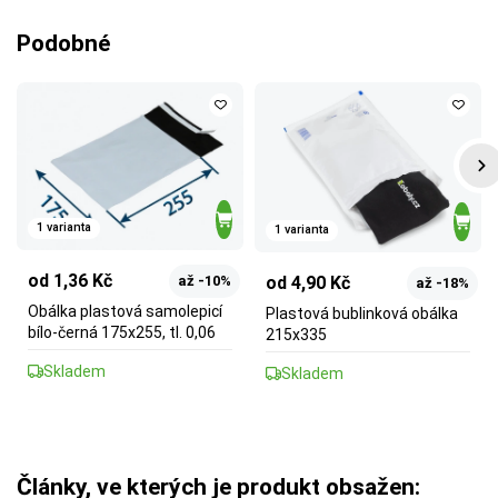
Podobné
1 varianta
1 varianta
od 1,36 Kč
od 4,90 Kč
až -10%
až -18%
Obálka plastová samolepicí
Plastová bublinková obálka
bílo-černá 175x255, tl. 0,06
215x335
Skladem
Skladem
Články, ve kterých je produkt obsažen: