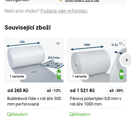
Našli jste chybu?
Pošlete nám informaci.
Související zboží
1 varianta
1 varianta
od 265 Kč
od 1 521 Kč
až -12%
až -20%
Bublinková fólie v roli šíře 500
Pěnový polyetylen 0,8 mm v
mm perforovaná
roli šíře 1000 mm
Skladem
Skladem