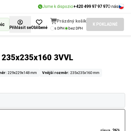
Jsme k dispozici
+420 499 97 97 97
O nás
Prázdný košík
bic
K POKLADNĚ
Přihlásit se
Oblíbené
s DPH
bez DPH
á 235x235x160 3VVL
měr:
229x229x148 mm
Vnější rozměr:
235x235x160 mm
sleva
26%