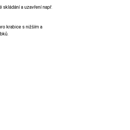
é skládání a uzavření např.
ro krabice s nižším a
obků.