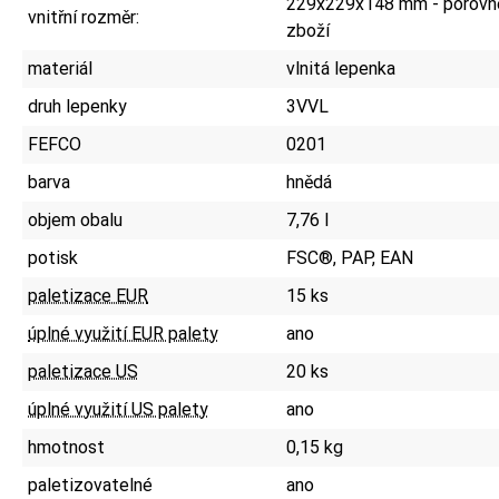
229x229x148 mm - porovne
vnitřní rozměr:
zboží
materiál
vlnitá lepenka
druh lepenky
3VVL
FEFCO
0201
barva
hnědá
objem obalu
7,76 l
potisk
FSC®, PAP, EAN
paletizace EUR
15 ks
úplné využití EUR palety
ano
paletizace US
20 ks
úplné využití US palety
ano
hmotnost
0,15 kg
paletizovatelné
ano