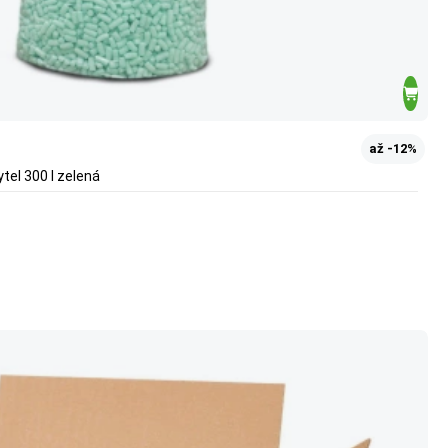
až -12%
ytel 300 l zelená