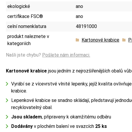
ekologické
ano
certifikace FSC®
ano
celní nomenklatura
48191000
produkt naleznete v
Kartonové krabice
P
kategoriích
Našli jste chybu?
Pošlete nám informaci.
Kartonové krabice
jsou jedním z nejrozšířenějších obalů vůb
Vyrábí se z vícevrstvé vlnité lepenky, jejíž kvalita ovlivňuj
krabice.
Lepenkové krabice se snadno skládají, představují jednodu
recyklovatelný obal.
Jsou skladem
, připraveny k okamžitému odběru
Dodávány
v plochém balení ve svazcích
25 ks