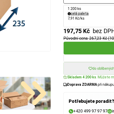
1 200 ks
celá paleta
7,91 Kč/ks
197,75 Kč
bez DP
Původní cena: 267,23 Kč (10
do oblíbenýc
Skladem 4 200 ks
. Můžete mí
Doprava ZDARMA
při nákup
Potřebujete poradit
+420 499 97 97 97
i