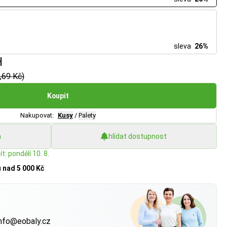
sleva
26%
H
,69 Kč)
Koupit
Nakupovat:
Kusy
/
Palety
h
hlídat dostupnost
t: pondělí 10. 8.
u
nad 5 000 Kč
?
nfo@eobaly.cz