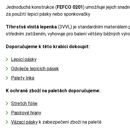
Jednoduchá konstrukce (
FEFCO 0201
) umožňuje jejich snadn
za použití lepicí pásky nebo sponkovačky.
Třívrstvá vlnitá lepenka
(3VVL) je standardním materiálem p
středním zatížením, vyhovuje pro balení většiny běžných výr
Doporučujeme k této krabici dokoupit:
Lepicí pásky
Odvíječe lepících pásek
Palety Inka
K ochraně zboží na paletách doporučujeme:
Stretch fólie
Papírové hrany
Vázací pásky
k zabezpečení zboží na paletě