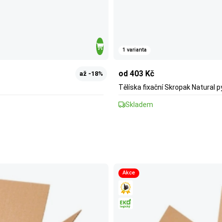
1 varianta
od 403 Kč
až -18%
Tělíska fixační Skropak Natural p
Skladem
Akce