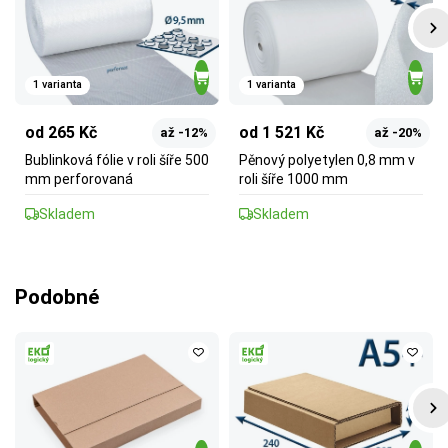
1 varianta
1 varianta
od 265 Kč
od 1 521 Kč
až -12%
až -20%
Bublinková fólie v roli šíře 500
Pěnový polyetylen 0,8 mm v
mm perforovaná
roli šíře 1000 mm
Skladem
Skladem
Podobné