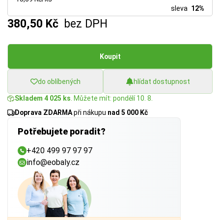
sleva
12%
380,50 Kč
bez DPH
Koupit
do oblíbených
hlídat dostupnost
Skladem 4 025 ks
. Můžete mít: pondělí 10. 8.
Doprava ZDARMA
při nákupu
nad 5 000 Kč
Potřebujete poradit?
+420 499 97 97 97
info@eobaly.cz