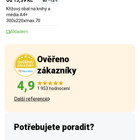
od 13,39 Kč
až -12%
Křížový obal na knihy a
média A4+
300x220xmax.70
Skladem
Ověřeno
zákazníky
4,9
1 953 hodnocení
Další reference
Potřebujete poradit?