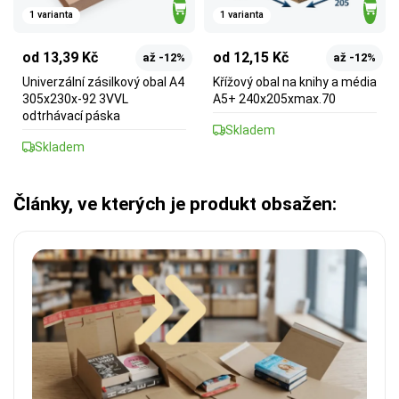
1 varianta
1 varianta
od 13,39 Kč
od 12,15 Kč
až -12%
až -12%
Univerzální zásilkový obal A4
Křížový obal na knihy a média
305x230x-92 3VVL
A5+ 240x205xmax.70
odtrhávací páska
Skladem
Skladem
Články, ve kterých je produkt obsažen: