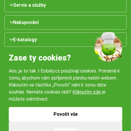
Servis a služby
Nakupování
E-katalogy
Zase ty cookies?
Ano, je to tak. I Eobaly.cz používají cookies. Primárně k
tomu, abychom vám zpříjemnili plavbu naším webem.
Kliknutím na tlačítko „Povolit“ nám k tomu dáte
souhlas. Nemáte cookies rádi?
Kliknutím zde
je
Naše pobočky:
můžete odmítnout.
Obchodní podmínky
Ochrana osobníchů údajů
Povolit vše
Nastavení