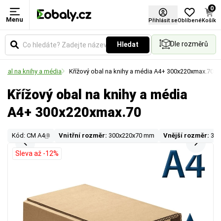
0
Menu
Přihlásit se
Oblíbené
Košík
Dle rozměrů
Hledat
 obal na knihy a média
Křížový obal na knihy a média A4+ 300x220xmax.70
Křížový obal na knihy a média
A4+ 300x220xmax.70
Kód: CM A4
Vnitřní rozměr:
300x220x70 mm
Vnější rozměr:
33
Sleva až -12%