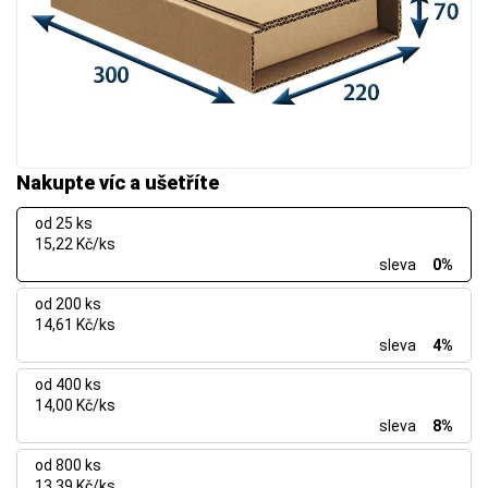
Nakupte víc a ušetříte
od 25 ks
15,22 Kč/ks
sleva
0%
od 200 ks
14,61 Kč/ks
sleva
4%
od 400 ks
14,00 Kč/ks
sleva
8%
od 800 ks
13,39 Kč/ks