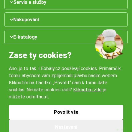
Servis a služby
Nakupování
E-katalogy
Zase ty cookies?
Ano, je to tak. I Eobaly.cz používají cookies. Primárně k
tomu, abychom vám zpříjemnili plavbu naším webem.
Kliknutím na tlačítko „Povolit“ nám k tomu dáte
souhlas. Nemáte cookies rádi?
Kliknutím zde
je
Naše pobočky:
můžete odmítnout.
Obchodní podmínky
Ochrana osobníchů údajů
Povolit vše
Nastavení