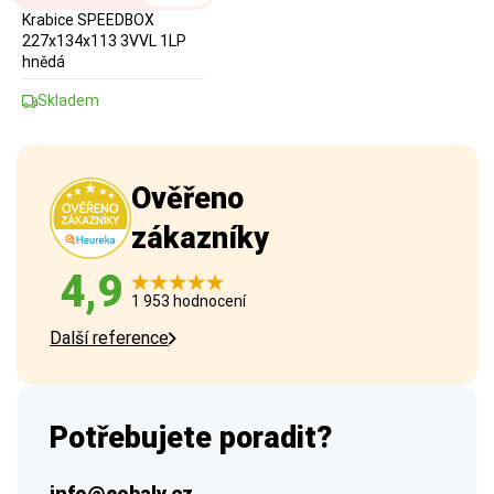
Krabice SPEEDBOX
227x134x113 3VVL 1LP
hnědá
Skladem
Ověřeno
zákazníky
4,9
1 953 hodnocení
Další reference
Potřebujete poradit?
info@eobaly.cz