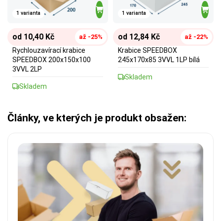
1 varianta
1 varianta
od 12,84 Kč
od 10,40 Kč
až -22%
až -25%
Krabice SPEEDBOX
Rychlouzavírací krabice
245x170x85 3VVL 1LP bílá
SPEEDBOX 200x150x100
3VVL 2LP
Skladem
Skladem
Články, ve kterých je produkt obsažen: