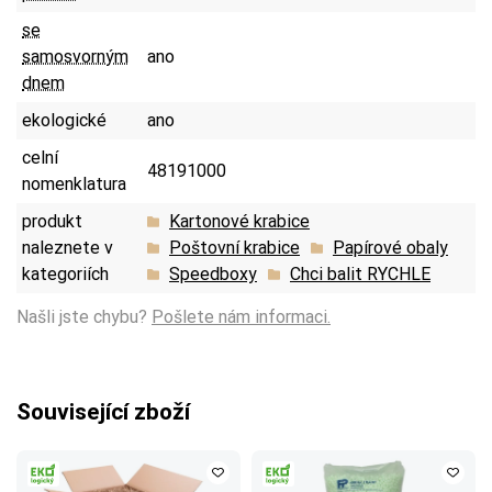
se
samosvorným
ano
dnem
ekologické
ano
celní
48191000
nomenklatura
produkt
Kartonové krabice
naleznete v
Poštovní krabice
Papírové obaly
kategoriích
Speedboxy
Chci balit RYCHLE
Našli jste chybu?
Pošlete nám informaci.
Související zboží