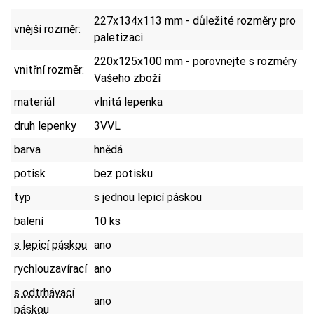
227x134x113 mm - důležité rozměry pro
vnější rozměr:
paletizaci
220x125x100 mm - porovnejte s rozměry
vnitřní rozměr:
Vašeho zboží
materiál
vlnitá lepenka
druh lepenky
3VVL
barva
hnědá
potisk
bez potisku
typ
s jednou lepicí páskou
balení
10 ks
s lepicí páskou
ano
rychlouzavírací
ano
s odtrhávací
ano
páskou