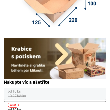
Nakupte víc a ušetříte
od 10 ks
13,27 Kč/ks
Akce
od 10 ks