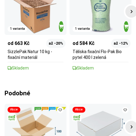
1 varianta
1 varianta
od 663 Kč
od 584 Kč
až -20%
až -12%
SizzlePak Natur 10 kg -
Tělíska fixační Flo-Pak Bio
fixační materiál
pytel 400 l zelená
Skladem
Skladem
Podobné
Akce
Akce