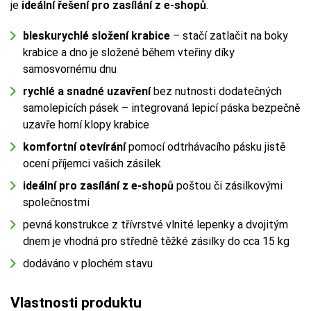
je
ideální řešení pro zasílání z e-shopů
.
bleskurychlé složení krabice
– stačí zatlačit na boky
krabice a dno je složené během vteřiny díky
samosvornému dnu
rychlé a snadné uzavření
bez nutnosti dodatečných
samolepicích pásek – integrovaná lepicí páska bezpečně
uzavře horní klopy krabice
komfortní otevírání
pomocí odtrhávacího pásku jistě
ocení příjemci vašich zásilek
ideální pro zasílání z e-shopů
poštou či zásilkovými
společnostmi
pevná konstrukce z třívrstvé vlnité lepenky a dvojitým
dnem je vhodná pro středně těžké zásilky do cca 15 kg
dodáváno v plochém stavu
Vlastnosti produktu