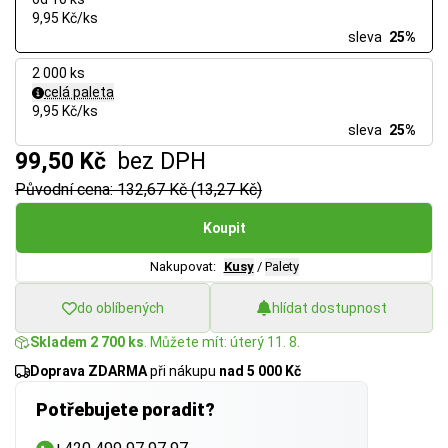
9,95 Kč/ks
sleva
25%
2 000 ks
celá paleta
9,95 Kč/ks
sleva
25%
99,50 Kč
bez DPH
Původní cena: 132,67 Kč (13,27 Kč)
Koupit
Nakupovat:
Kusy
/
Palety
do oblíbených
hlídat dostupnost
Skladem 2 700 ks
. Můžete mít: úterý 11. 8.
Doprava ZDARMA
při nákupu
nad 5 000 Kč
Potřebujete poradit?