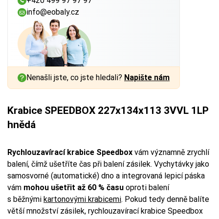
+420 499 97 97 97
info@eobaly.cz
Nenašli jste, co jste hledali?
Napište nám
Krabice SPEEDBOX 227x134x113 3VVL 1LP
hnědá
Rychlouzavírací krabice Speedbox
vám významně zrychlí
balení, čímž ušetříte čas při balení zásilek. Vychytávky jako
samosvorné (automatické) dno a integrovaná lepicí páska
vám
mohou ušetřit až 60 % času
oproti balení
s běžnými
kartonovými krabicemi
. Pokud tedy denně balíte
větší množství zásilek, rychlouzavírací krabice Speedbox