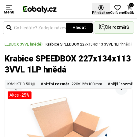
0
Menu
Přihlásit se
Oblíbené
Košík
Dle rozměrů
Hledat
ce SPEEDBOX 3VVL hnědé
Krabice SPEEDBOX 227x134x113 3VVL 1LP hnědá
Krabice SPEEDBOX 227x134x113
3VVL 1LP hnědá
Kód: KT 3 501
Vnitřní rozměr:
220x125x100 mm
Vnější rozměr:
Akce -25%