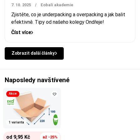
7. 10. 2025
/
Eobalí akademie
Zjistěte, co je underpacking a overpacking a jak balit
efektivně. Tipy od našeho kolegy Ondřeje!
Číst více
Zobrazit další články
Naposledy navštívené
Akce
1 varianta
od 9,95 Kč
až -25%