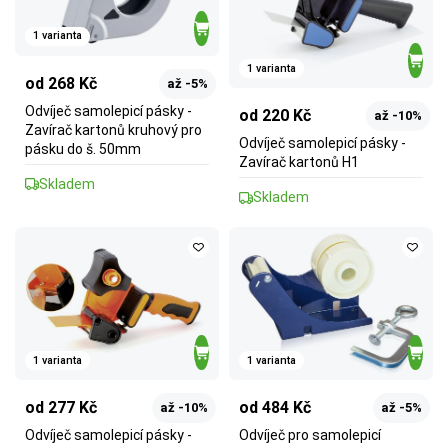
1 varianta
1 varianta
od 268 Kč
až -5%
Odvíječ samolepicí pásky -
od 220 Kč
až -10%
Zavírač kartonů kruhový pro
Odvíječ samolepicí pásky -
pásku do š. 50mm
Zavírač kartonů H1
Skladem
Skladem
1 varianta
1 varianta
od 277 Kč
od 484 Kč
až -10%
až -5%
Odvíječ samolepicí pásky -
Odvíječ pro samolepicí