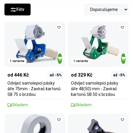
Filtr
1 varianta
1 varianta
od 446 Kč
od 329 Kč
až -5%
až -5%
Odvíječ samolepicí pásky
Odvíječ samolepicí pásky
šíře 75mm - Zavírač kartonů
šíře 48(50) mm - Zavírač
SB 75 s brzdou
kartonů SB 50 s brzdou
Skladem
Skladem