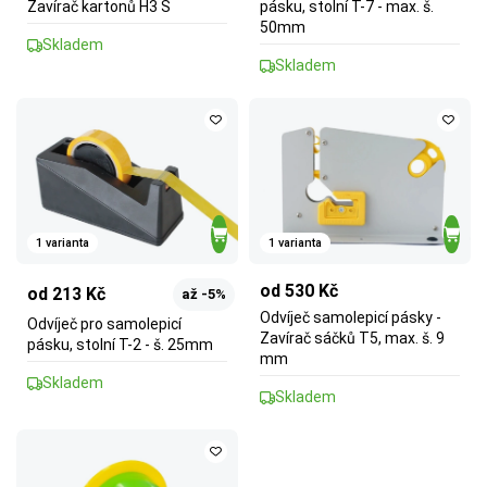
Zavírač kartonů H3 S
pásku, stolní T-7 - max. š.
50mm
Skladem
Skladem
1 varianta
1 varianta
od 530 Kč
od 213 Kč
až -5%
Odvíječ samolepicí pásky -
Odvíječ pro samolepicí
Zavírač sáčků T5, max. š. 9
pásku, stolní T-2 - š. 25mm
mm
Skladem
Skladem