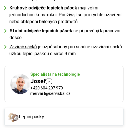
Kruhové odvíječe lepicích pásek
mají velmi
jednoduchou konstrukci. Používají se pro rychlé uzavření
nebo oblepení balených předmětů.
Stolní odvíječe lepicích pásek
se připevňují k pracovní
desce.
Zavírač sáčků
je uzpůsobený pro snadné uzavírání sáčků
úzkou lepicí páskou o šířce 9 mm.
Specialista na technologie
Josef
+420 604 207 970
mervart@servisbal.cz
Lepicí pásky