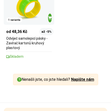
1 varianta
od 48,36 Kč
až -5%
Odvíječ samolepicí pásky -
Zavírač kartonů kruhový
plastový
Skladem
Nenašli jste, co jste hledali?
Napište nám