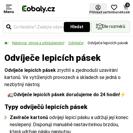
0
Menu
Provedení
Šířka pásky (mm)
Přihlásit se
Oblíbené
Košík
Dle rozměrů
Hledat
Označuje specifickou úpravu, strukturu nebo
Udává šířku pásky nebo materiálu v milimetrech.
funkční vlastnosti materiálu (např. zpevnění vlákny,
Vyberte si rozměr podle požadované pevnosti
Nástroje, stroje a příslušenství
Odvíječe
Odvíječe lepicích pásek
povrchovou texturu či sníženou hlučnost).
spoje a velikosti balených předmětů.
Odvíječe lepicích pásek
Odvíječe lepicích pásek
zrychlí a zjednoduší uzavírání
kartonů. Ve vytížených provozech a skladech se jedná o
nezbytný nástroj.
🚛
Odvíječe lepicích pásek doručujeme do 24 hodin!
⚡
Typy odvíječů lepicích pásek
Zavírače kartonů
odvíjejí lepicí pásku a udržují její konec
neslepený. Disponují manuálně nastavitelnou brzdou,
která udržuje pásku napnutou.