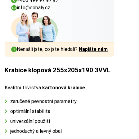
+420 499 97 97 97
info@eobaly.cz
Nenašli jste, co jste hledali?
Napište nám
Krabice klopová 255x205x190 3VVL
Kvalitní třívrstvá
kartonová krabice
zaručené pevnostní parametry
optimální stabilita
univerzální použití
jednoduchý a levný obal