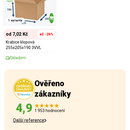
1 varianta
od 7,02 Kč
až -26%
Krabice klopová
255x205x190 3VVL
Skladem
Ověřeno
zákazníky
4,9
1 953 hodnocení
Další reference