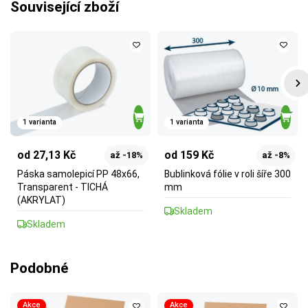
Související zboží
1 varianta
1 varianta
od 27,13 Kč
od 159 Kč
až -18%
až -8%
Páska samolepicí PP 48x66,
Bublinková fólie v roli šíře 300
Transparent - TICHÁ
mm
(AKRYLAT)
Skladem
Skladem
Podobné
Akce
Akce