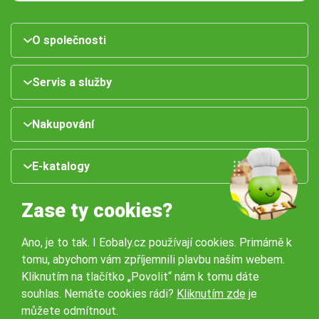
O společnosti
Servis a služby
Nakupování
E-katalogy
Zase ty cookies?
Ano, je to tak. I Eobaly.cz používají cookies. Primárně k
tomu, abychom vám zpříjemnili plavbu naším webem.
Kliknutím na tlačítko „Povolit“ nám k tomu dáte
souhlas. Nemáte cookies rádi?
Kliknutím zde
je
Naše pobočky:
můžete odmítnout.