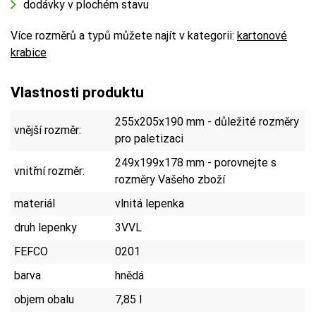
dodávky v plochém stavu
Více rozměrů a typů můžete najít v kategorii:
kartonové
krabice
Vlastnosti produktu
255x205x190 mm - důležité rozměry
vnější rozměr:
pro paletizaci
249x199x178 mm - porovnejte s
vnitřní rozměr:
rozměry Vašeho zboží
materiál
vlnitá lepenka
druh lepenky
3VVL
FEFCO
0201
barva
hnědá
objem obalu
7,85 l