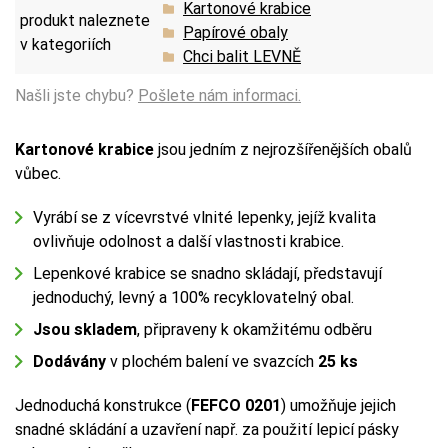
Kartonové krabice
produkt naleznete
Papírové obaly
v kategoriích
Chci balit LEVNĚ
Našli jste chybu?
Pošlete nám informaci.
Kartonové krabice
jsou jedním z nejrozšířenějších obalů
vůbec.
Vyrábí se z vícevrstvé vlnité lepenky, jejíž kvalita
ovlivňuje odolnost a další vlastnosti krabice.
Lepenkové krabice se snadno skládají, představují
jednoduchý, levný a 100% recyklovatelný obal.
Jsou skladem
, připraveny k okamžitému odběru
Dodávány
v plochém balení ve svazcích
25 ks
Jednoduchá konstrukce (
FEFCO 0201
) umožňuje jejich
snadné skládání a uzavření např. za použití lepicí pásky