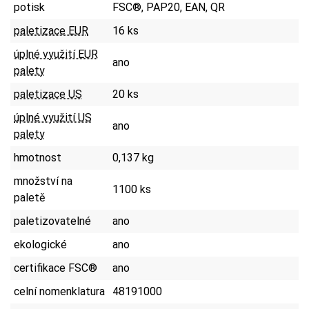
potisk
FSC®, PAP20, EAN, QR
paletizace EUR
16 ks
úplné využití EUR
ano
palety
paletizace US
20 ks
úplné využití US
ano
palety
hmotnost
0,137 kg
množství na
1100 ks
paletě
paletizovatelné
ano
ekologické
ano
certifikace FSC®
ano
celní nomenklatura
48191000