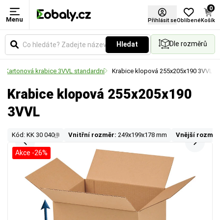
0
Menu
Přihlásit se
Oblíbené
Košík
Dle rozměrů
Hledat
Kartonová krabice 3VVL standardní
Krabice klopová 255x205x190 3VVL
Krabice klopová 255x205x190
3VVL
Kód: KK 30 040
Vnitřní rozměr:
249x199x178 mm
Vnější rozměr
Akce -26%