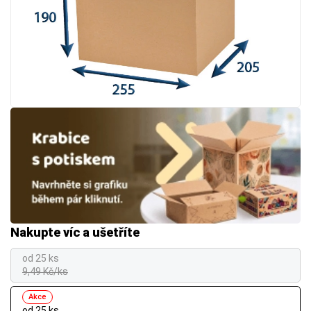
Nakupte víc a ušetříte
od 25 ks
9,49 Kč/ks
Akce
od 25 ks