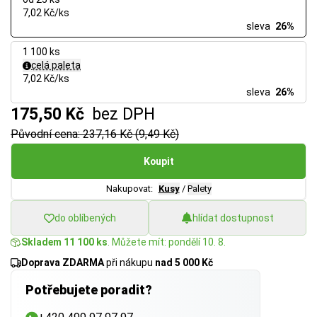
7,02 Kč/ks
sleva
26%
1 100 ks
celá paleta
7,02 Kč/ks
sleva
26%
175,50 Kč
bez DPH
Původní cena: 237,16 Kč (9,49 Kč)
Koupit
Nakupovat:
Kusy
/
Palety
do oblíbených
hlídat dostupnost
Skladem 11 100 ks
. Můžete mít: pondělí 10. 8.
Doprava ZDARMA
při nákupu
nad 5 000 Kč
Potřebujete poradit?