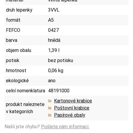
druh lepenky
3VVL
formát
A5
FEFCO
0427
barva
hnědá
objem obalu
1,39 l
potisk
bez potisku
hmotnost
0,06 kg
ekologické
ano
celní nomenklatura
48191000
Kartonové krabice
produkt naleznete
Poštovní krabice
v kategoriích
Papírové obaly
Našli jste chybu?
Pošlete nám informaci.