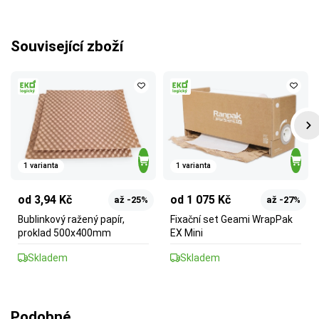
Související zboží
1 varianta
1 varianta
od 3,94 Kč
od 1 075 Kč
až -25%
až -27%
Bublinkový ražený papír,
Fixační set Geami WrapPak
proklad 500x400mm
EX Mini
Skladem
Skladem
Podobné