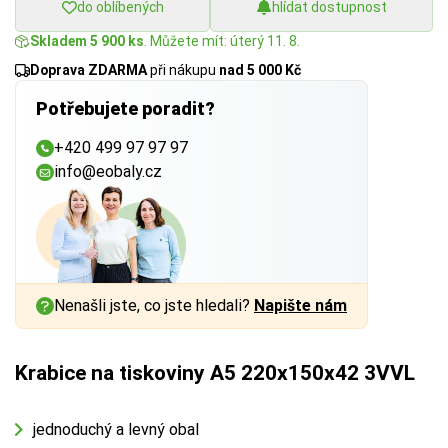
do oblíbených
hlídat dostupnost
Skladem 5 900 ks
. Můžete mít: úterý 11. 8.
Doprava ZDARMA
při nákupu
nad 5 000 Kč
Potřebujete poradit?
+420 499 97 97 97
info@eobaly.cz
Nenašli jste, co jste hledali?
Napište nám
Krabice na tiskoviny A5 220x150x42 3VVL
jednoduchý a levný obal