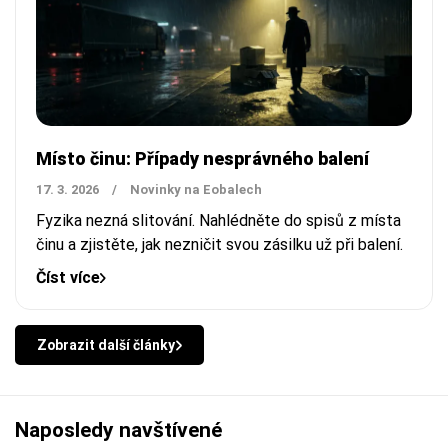
Místo činu: Případy nesprávného balení
17. 3. 2026
/
Novinky na Eobalech
Fyzika nezná slitování. Nahlédněte do spisů z místa
činu a zjistěte, jak nezničit svou zásilku už při balení.
Číst více
Zobrazit další články
Naposledy navštívené