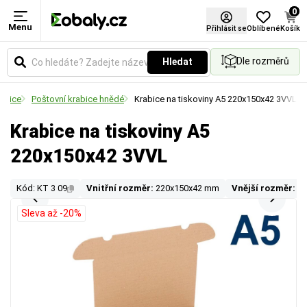
0
Menu
Přihlásit se
Oblíbené
Košík
Dle rozměrů
Hledat
rabice
Poštovní krabice hnědé
Krabice na tiskoviny A5 220x150x42 3VVL
Krabice na tiskoviny A5
220x150x42 3VVL
Kód: KT 3 09
Vnitřní rozměr:
220x150x42 mm
Vnější rozměr:
2
Sleva až -20%