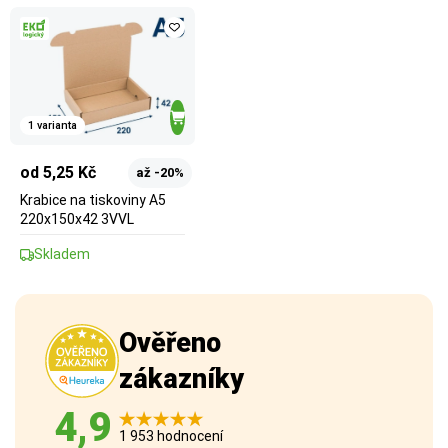
1 varianta
od 5,25 Kč
až -20%
Krabice na tiskoviny A5
220x150x42 3VVL
Skladem
Ověřeno
zákazníky
4,9
1 953 hodnocení