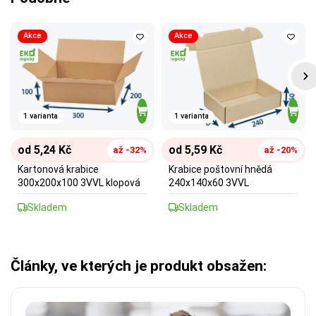
Akce
Akce
1 varianta
1 varianta
od 5,24 Kč
od 5,59 Kč
až -32%
až -20%
Kartonová krabice
Krabice poštovní hnědá
300x200x100 3VVL klopová
240x140x60 3VVL
Skladem
Skladem
Články, ve kterých je produkt obsažen: